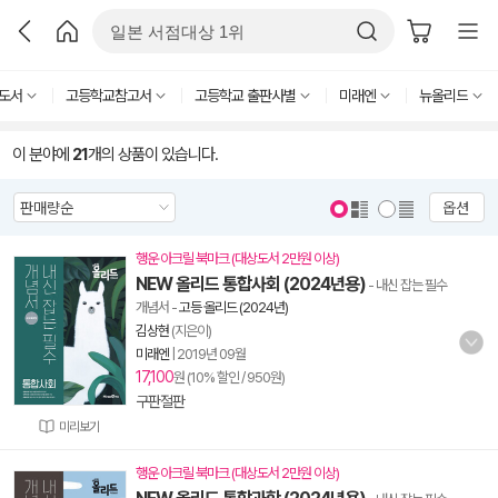
도서
고등학교참고서
고등학교 출판사별
미래엔
뉴올리드
이 분야에
21
개의 상품이 있습니다.
옵션
행운 아크릴 북마크 (대상도서 2만원 이상)
NEW 올리드 통합사회 (2024년용)
- 내신 잡는 필수
개념서
-
고등 올리드 (2024년)
김상현
(지은이)
미래엔
|
2019년 09월
17,100
원 (10% 할인 / 950원)
구판절판
미리보기
행운 아크릴 북마크 (대상도서 2만원 이상)