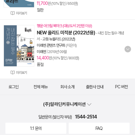
11,700
원 (10% 할인 / 650원)
절판
미리보기
행운 아크릴 북마크 (대상도서 2만원 이상)
NEW 올리드 미적분 (2022년용)
- 내신 잡는 필수 개념
서
-
고등 뉴올리드 (2022년)
미래엔 콘텐츠 연구회
(지은이)
미래엔
|
2019년 09월
14,400
원 (10% 할인 / 800원)
품절
미리보기
로그인
전체 메뉴
회사 소개
출판사 안내
PC 버전
(주)알라딘커뮤니케이션
1544-2514
일반문의 (발신자 부담)
1:1 문의
FAQ