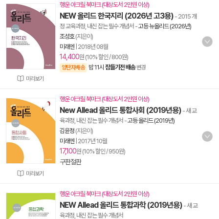
행운 아크릴 북마크 (대상도서 2만원 이상)
NEW 올리드 한국지리 (2026년 고3용)
- 2015 개
정 교육과정, 내신 잡는 필수 개념서
-
고등 뉴올리드 (2026년)
조성호
(지은이)
미래엔
|
2018년 08월
14,400
원 (10% 할인 / 800원)
밤 11시
잠들기전 배송
양탄자배송
변경
미리보기
행운 아크릴 북마크 (대상도서 2만원 이상)
New Allead 올리드 통합사회 (2019년용)
- 새 교
육과정, 내신 잡는 필수 개념서
-
고등 올리드 (2019년)
김윤정
(지은이)
미래엔
|
2017년 10월
17,100
원 (10% 할인 / 950원)
구판절판
미리보기
행운 아크릴 북마크 (대상도서 2만원 이상)
NEW Allead 올리드 통합과학 (2019년용)
- 새 교
육과정, 내신 잡는 필수 개념서