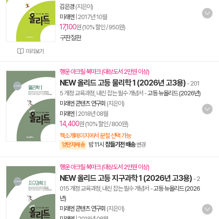
김은경
(지은이)
미래엔
|
2017년 10월
17,100
원 (10% 할인 / 950원)
구판절판
미리보기
행운 아크릴 북마크 (대상도서 2만원 이상)
NEW 올리드 고등 물리학 1 (2026년 고3용)
- 201
5 개정 교육과정, 내신 잡는 필수 개념서
-
고등 뉴올리드 (2026년)
미래엔 콘텐츠 연구회
(지은이)
미래엔
|
2018년 08월
14,400
원 (10% 할인 / 800원)
책소개페이지에서 분철 선택 가능
밤 11시
잠들기전 배송
양탄자배송
변경
행운 아크릴 북마크 (대상도서 2만원 이상)
NEW 올리드 고등 지구과학 1 (2026년 고3용)
- 2
015 개정 교육과정, 내신 잡는 필수 개념서
-
고등 뉴올리드 (2026
년)
미래엔 콘텐츠 연구회
(지은이)
미래엔
|
2018년 08월