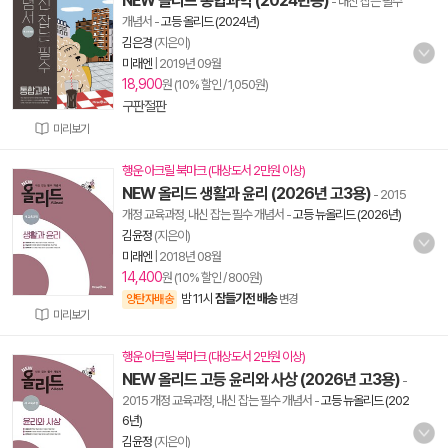
NEW 올리드 통합과학 (2024년용)
- 내신 잡는 필수
개념서
-
고등 올리드 (2024년)
김은경
(지은이)
미래엔
|
2019년 09월
18,900
원 (10% 할인 / 1,050원)
구판절판
미리보기
행운 아크릴 북마크 (대상도서 2만원 이상)
NEW 올리드 생활과 윤리 (2026년 고3용)
- 2015
개정 교육과정, 내신 잡는 필수 개념서
-
고등 뉴올리드 (2026년)
김윤정
(지은이)
미래엔
|
2018년 08월
14,400
원 (10% 할인 / 800원)
밤 11시
잠들기전 배송
양탄자배송
변경
미리보기
행운 아크릴 북마크 (대상도서 2만원 이상)
NEW 올리드 고등 윤리와 사상 (2026년 고3용)
-
2015 개정 교육과정, 내신 잡는 필수 개념서
-
고등 뉴올리드 (202
6년)
김윤정
(지은이)