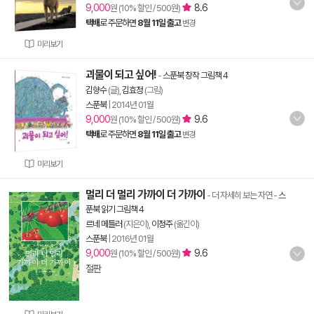
9,000
8.6
원 (10% 할인 / 500원)
택배
로 주문하면
8월 11일 출고
변경
미리보기
괴물이 되고 싶어!
-
스푼북 창작 그림책 4
김향수
(글),
김효정
(그림)
스푼북
|
2014년 01월
9,000
9.6
원 (10% 할인 / 500원)
택배
로 주문하면
8월 11일 출고
변경
미리보기
멀리 더 멀리 가까이 더 가까이
- 더 자세히 보는 자연
-
스
푼북 읽기 그림책 4
르네 메틀러
(지은이),
이정주
(옮긴이)
스푼북
|
2016년 01월
9,000
9.6
원 (10% 할인 / 500원)
절판