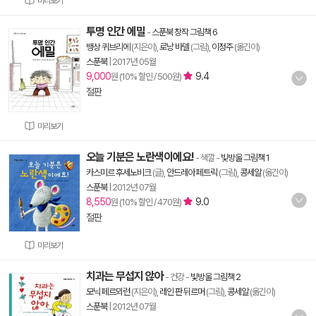
미리보기
투명 인간 에밀
-
스푼북 창작 그림책 6
뱅상 퀴브리에
(지은이),
로낭 바델
(그림),
이정주
(옮긴이)
스푼북
|
2017년 05월
9,000
9.4
원 (10% 할인 / 500원)
절판
미리보기
오늘 기분은 노란색이에요!
- 색깔
-
빛방울 그림책 1
카스미르 후세노비크
(글),
안드레아 페트릭
(그림),
콩세알
(옮긴이)
스푼북
|
2012년 07월
8,550
9.0
원 (10% 할인 / 470원)
절판
미리보기
치과는 무섭지 않아
- 건강
-
빛방울 그림책 2
모닉 페르뫼런
(지은이),
레인 판 뒤르머
(그림),
콩세알
(옮긴이)
스푼북
|
2012년 07월