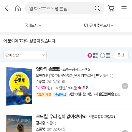
국내도서
01. 유아 추천도서
이 분야에
7
개의 상품이 있습니다.
옵션
엄마의 손뽀뽀
-
스푼북 창작 그림책 5
오드리 펜
(지은이),
루스 하퍼
,
낸시 리크
(그림),
만두
(옮긴이)
스푼북
|
2018년 01월
12,600
9.8
원 (10% 할인 / 700원)
8월 10일 (월) 아침 7시
출근전 배송
양탄자배송
주말특급
변경
로드킬, 우리 길이 없어졌어요
-
스푼북 창작 그림책 1
김재홍
(지은이)
스푼북
|
2013년 04월