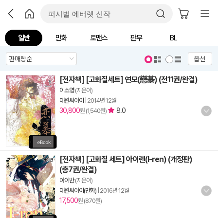
일반
만화
로맨스
판무
BL
옵션
[전자책] [고화질세트] 연모(戀慕) (전11권/완결)
이소영
(지은이)
대원씨아이
|
2014년 12월
30,800
8.0
원 (1,540원)
[전자책] [고화질 세트] 아이렌(I-ren) (개정판)
(총7권/완결)
아이반
(지은이)
대원씨아이(만화)
|
2016년 12월
17,500
원 (870원)