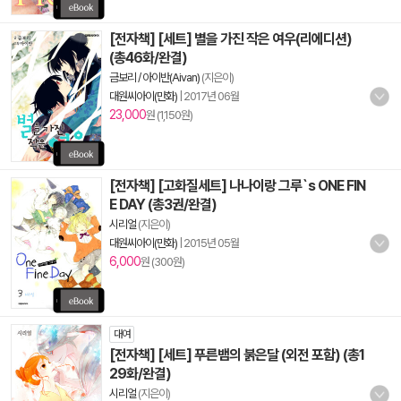
[전자책] [세트] 별을 가진 작은 여우(리에디션)
(총46화/완결)
금보리 / 아이반(Aivan)
(지은이)
대원씨아이(만화)
|
2017년 06월
23,000
원 (1,150원)
[전자책] [고화질세트] 나나이랑 그루`s ONE FIN
E DAY (총3권/완결)
시리얼
(지은이)
대원씨아이(만화)
|
2015년 05월
6,000
원 (300원)
대여
[전자책] [세트] 푸른뱀의 붉은달 (외전 포함) (총1
29화/완결)
시리얼
(지은이)