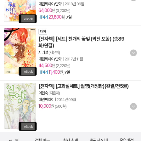
대원씨아이(만화)
|
2018년 06월
64,000
원 (3,200원)
23,800
대여가
원,
7일
대여
[전자책] [세트] 천개의 꽃잎 (외전 포함) (총89
화/완결)
시리얼
(지은이)
대원씨아이(만화)
|
2017년 11월
44,500
원 (2,220원)
11,400
대여가
원,
7일
[전자책] [고화질세트] 월영(개정판)(완결/전5권)
이현숙
(지은이)
대원씨아이
|
2014년 09월
10,000
원 (500원)
로그인
전체 메뉴
회사 소개
출판사 안내
PC 버전