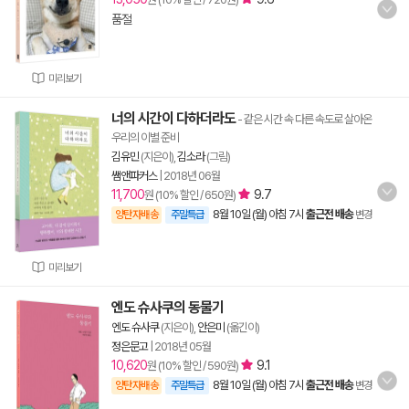
품절
미리보기
너의 시간이 다하더라도
- 같은 시간 속 다른 속도로 살아온
우리의 이별 준비
김유민
(지은이),
김소라
(그림)
쌤앤파커스
|
2018년 06월
11,700
9.7
원 (10% 할인 / 650원)
8월 10일 (월) 아침 7시
출근전 배송
양탄자배송
주말특급
변경
미리보기
엔도 슈사쿠의 동물기
엔도 슈사쿠
(지은이),
안은미
(옮긴이)
정은문고
|
2018년 05월
10,620
9.1
원 (10% 할인 / 590원)
8월 10일 (월) 아침 7시
출근전 배송
양탄자배송
주말특급
변경