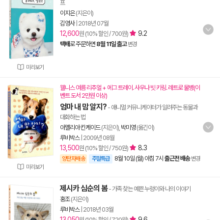
프
이지은
(지은이)
김영사
|
2018년 07월
12,600
9.2
원 (10% 할인 / 700원)
택배
로 주문하면
8월 11일 출고
변경
미리보기
웰니스 여름 리추얼 + 에그 트레이. 사우나 빗 키링. 레트로 물병(이
벤트 도서 2만원 이상)
엄마 내 맘 알지?
- 애니멀 커뮤니케이터가 알려주는 동물과
대화하는 법
아멜리아 킨케이드
(지은이),
박미영
(옮긴이)
루비박스
|
2009년 08월
13,500
8.3
원 (10% 할인 / 750원)
8월 10일 (월) 아침 7시
출근전 배송
양탄자배송
주말특급
변경
미리보기
제시카 심순의 봄
- 가족 찾는 예쁜 누렁이와 나의 이야기
홍조
(지은이)
루비박스
|
2018년 03월
13,050
9.6
원 (10% 할인 / 720원)