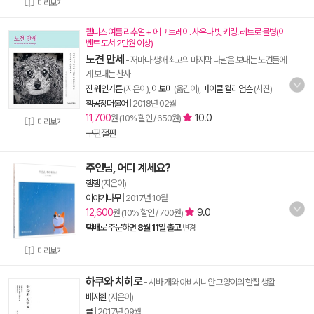
미리보기
웰니스 여름 리추얼 + 에그 트레이. 사우나 빗 키링. 레트로 물병(이
벤트 도서 2만원 이상)
노견 만세
- 저마다 생애 최고의 마지막 나날을 보내는 노견들에
게 보내는 찬사
진 웨인가튼
(지은이),
이보미
(옮긴이),
마이클 윌리엄슨
(사진)
책공장더불어
|
2018년 02월
11,700
10.0
원 (10% 할인 / 650원)
미리보기
구판절판
주인님, 어디 계세요?
햄햄
(지은이)
이야기나무
|
2017년 10월
12,600
9.0
원 (10% 할인 / 700원)
택배
로 주문하면
8월 11일 출고
변경
미리보기
하쿠와 치히로
- 시바 개와 아비시니안 고양이의 한집 생활
배지환
(지은이)
클
|
2017년 09월