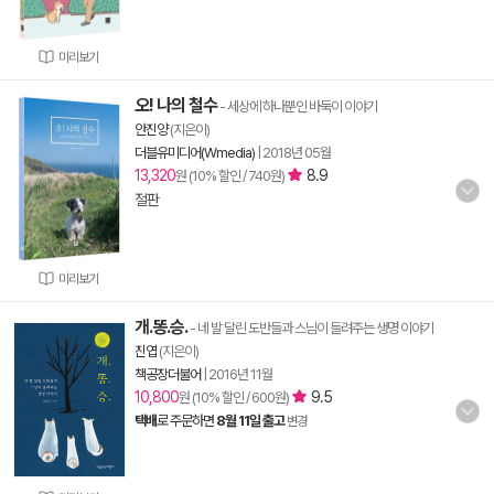
미리보기
오! 나의 철수
- 세상에 하나뿐인 바둑이 이야기
안진양
(지은이)
더블유미디어(Wmedia)
|
2018년 05월
13,320
8.9
원 (10% 할인 / 740원)
절판
미리보기
개.똥.승.
- 네 발 달린 도반들과 스님이 들려주는 생명 이야기
진엽
(지은이)
책공장더불어
|
2016년 11월
10,800
9.5
원 (10% 할인 / 600원)
택배
로 주문하면
8월 11일 출고
변경