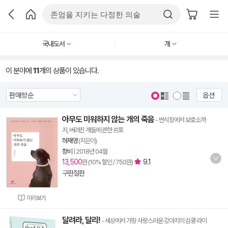
국내도서
개
이 분야에
11
개의 상품이 있습니다.
옵션
아무도 미워하지 않는 개의 죽음
- 번식장에서 보호소까
지, 버려진 개들에 관한 르포
하재영
(지은이)
창비
|
2018년 04월
13,500
9.1
원 (10% 할인 / 750원)
구판절판
미리보기
달려라, 달리!
- 세상에서 가장 사랑스러운 강아지의 심쿵 라이