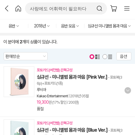
음반
2018년
음반 모음
심규선 미니앨범 몸과 마음
이 분야에
2
개의 상품이 있습니다.
옵션
포토카드(버전별) 온팩구성
심규선 - 미니앨범 몸과 마음 [Pink Ver.]
- 포토북(3
6p)+포토카드(1종)
루시아
Kakao Entertainment
|
2018년 05월
19,300
원 (17% 할인 / 200원)
품절
포토카드(버전별) 온팩구성
심규선 - 미니앨범 몸과 마음 [Blue Ver.]
- 포토북(3