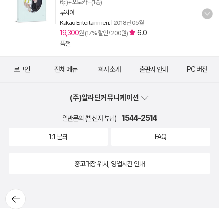
6p)+포토카드(1종)
루시아
Kakao Entertainment
|
2018년 05월
19,300
6.0
원 (17% 할인 / 200원)
품절
로그인
전체 메뉴
회사 소개
출판사 안내
PC 버전
(주)알라딘커뮤니케이션
1544-2514
일반문의 (발신자 부담)
1:1 문의
FAQ
중고매장 위치, 영업시간 안내
뒤로가
기