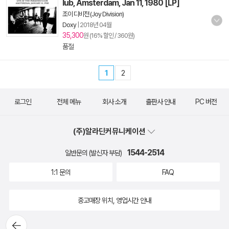
lub, Amsterdam, Jan 11, 1980 [LP]
조이 디비전 (Joy Division)
Doxy
|
2018년 04월
35,300
원 (16% 할인 / 360원)
품절
1
2
로그인
전체 메뉴
회사 소개
출판사 안내
PC 버전
(주)알라딘커뮤니케이션
1544-2514
일반문의 (발신자 부담)
1:1 문의
FAQ
중고매장 위치, 영업시간 안내
뒤로가