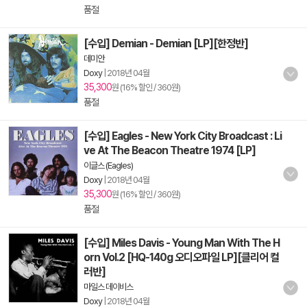
품절
[수입] Demian - Demian [LP][한정반]
데미안
Doxy
|
2018년 04월
35,300
원 (16% 할인 / 360원)
품절
[수입] Eagles - New York City Broadcast : Li
ve At The Beacon Theatre 1974 [LP]
이글스 (Eagles)
Doxy
|
2018년 04월
35,300
원 (16% 할인 / 360원)
품절
[수입] Miles Davis - Young Man With The H
orn Vol.2 [HQ-140g 오디오파일 LP][클리어 컬
러반]
마일스 데이비스
Doxy
|
2018년 04월