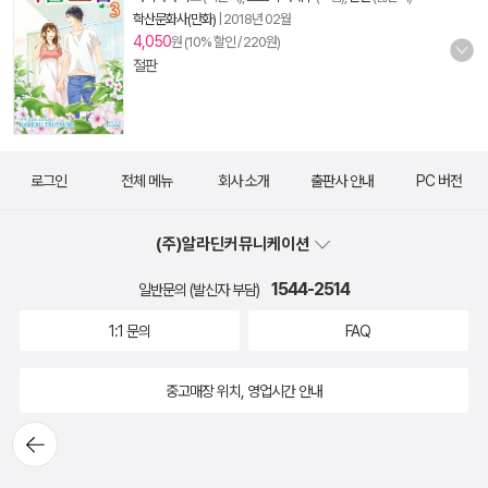
학산문화사(만화)
|
2018년 02월
4,050
원 (10% 할인 / 220원)
절판
로그인
전체 메뉴
회사 소개
출판사 안내
PC 버전
(주)알라딘커뮤니케이션
1544-2514
일반문의 (발신자 부담)
1:1 문의
FAQ
중고매장 위치, 영업시간 안내
뒤로가
기