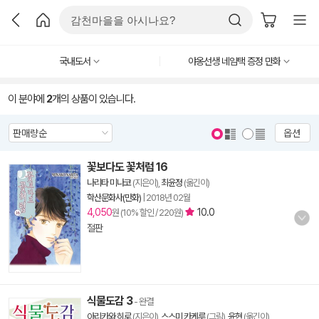
국내도서
야옹선생 네임택 증정 만화
이 분야에
2
개의 상품이 있습니다.
옵션
꽃보다도 꽃처럼 16
나리타 미나코
(지은이),
최윤정
(옮긴이)
학산문화사(만화)
|
2018년 02월
4,050
10.0
원 (10% 할인 / 220원)
절판
식물도감 3
- 완결
아리카와 히로
(지은이),
스스미 카케루
(그림),
윤현
(옮긴이)