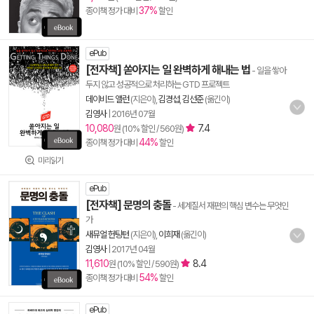
37%
종이책 정가 대비
할인
ePub
[전자책] 쏟아지는 일 완벽하게 해내는 법
- 일을 쌓아
두지 않고 성공적으로 처리하는 GTD 프로젝트
데이비드 앨런
(지은이),
김경섭
,
김선준
(옮긴이)
김영사
|
2016년 07월
10,080
7.4
원 (10% 할인 / 560원)
44%
종이책 정가 대비
할인
미리읽기
ePub
[전자책] 문명의 충돌
- 세계질서 재편의 핵심 변수는 무엇인
가
새뮤얼 헌팅턴
(지은이),
이희재
(옮긴이)
김영사
|
2017년 04월
11,610
8.4
원 (10% 할인 / 590원)
54%
종이책 정가 대비
할인
ePub