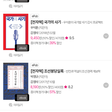
미리읽기
ePub
[전자책] 국가의 사기
- 우석훈의 국가발 사기 감시 프로젝트
우석훈
(지은이)
김영사
|
2018년 02월
9,450
9.5
원 (10% 할인 / 470원)
39%
종이책 정가 대비
할인
미리읽기
ePub
[전자책] 조선붕당실록
- 반전과 역설의 조선 권력 계보학
박영규
(지은이)
김영사
|
2017년 10월
8,190
8.2
원 (10% 할인 / 400원)
51%
종이책 정가 대비
할인
미리읽기