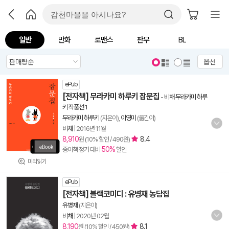
일반
만화
로맨스
판무
BL
옵션
ePub
[전자책] 무라카미 하루키 잡문집
-
비채 무라카미 하루
키 작품선 1
무라카미 하루키
(지은이),
이영미
(옮긴이)
비채
|
2016년 11월
8,910
8.4
원 (10% 할인 / 490원)
50%
종이책 정가 대비
할인
미리읽기
ePub
[전자책] 블랙코미디 : 유병재 농담집
유병재
(지은이)
비채
|
2020년 02월
8,190
8.1
원 (10% 할인 / 450원)