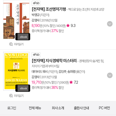
ePub
[전자책] 조선명저기행
- 책으로 읽는 조선의 지성과 교양
박영규
(지은이)
김영사
|
2018년 02월
8,190
9.3
원 (10% 할인 / 400원)
37%
종이책 정가 대비
할인
미리읽기
ePub
[전자책] 지식경제학 미스터리
- 경제성장의 숨겨진 힘,
지식의 기원과 부의 비밀
데이비드 워시
(지은이),
김민주
,
송희령
(옮긴이)
김영사
|
2013년 12월
19,710
7.2
원 (10% 할인 / 1,090원)
38%
종이책 정가 대비
할인
미리읽기
로그인
전체 메뉴
회사 소개
출판사 안내
PC 버전