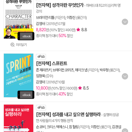
[전자책] 성격이란 무엇인가
- 하버드대 최고의 심리학 명
강의
브라이언 리틀
(지은이),
이창신
(옮긴이)
김영사
|
2015년 07월
8,820
8.8
원 (10% 할인 / 490원)
50%
종이책 정가 대비
할인
미리읽기
ePub
[전자책] 스프린트
존 제라츠키
,
브레이든 코위츠
,
제이크 냅
(지은이),
박우정
(옮긴이),
임정욱
(감수)
김영사
|
2016년 10월
10,800
8.5
원 (10% 할인 / 600원)
43%
종이책 정가 대비
할인
ePub
[전자책] 성과를 내고 싶으면 실행하라
- 실행에 성공
한 사람들의 4가지 행동 원칙
숀 코비
,
크리스 맥체스니
,
짐 헐링
(지은이),
이창신
(옮긴이),
김경섭