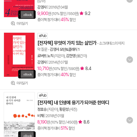
(감수)
김영사
|
2016년 04월
9,900
9.2
원 (10% 할인 / 550원)
45%
종이책 정가 대비
할인
미리읽기
ePub
[전자책] 무엇이 가치 있는 삶인가
- 소크라테스의 마지
막 질문
-
김영사 모던&클래식 1
로버트 노직
(지은이),
김한영
(옮긴이)
김영사
|
2014년 07월
10,710
8.4
원 (10% 할인 / 590원)
40%
종이책 정가 대비
할인
미리읽기
ePub
[전자책] 내 인생에 용기가 되어준 한마디
정호승
(지은이),
황문성
(사진)
비채
|
2018년 01월
8,190
8.6
원 (10% 할인 / 450원)
51%
종이책 정가 대비
할인