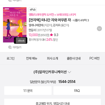
미리읽기
ePub
영화/드라마 원작 도서전 + 브레드타임 스티커
[전자책] 떠나간 자와 머무른 자
-
나폴리 4부작 3
엘레나 페란테
(지은이),
김지우
(옮긴이)
한길사
|
2017년 07월
13,000
9.3
원 (650원)
24%
종이책 정가 대비
할인
미리읽기
로그인
전체 메뉴
회사 소개
출판사 안내
PC 버전
(주)알라딘커뮤니케이션
1544-2514
일반문의 (발신자 부담)
1:1 문의
FAQ
중고매장 위치, 영업시간 안내