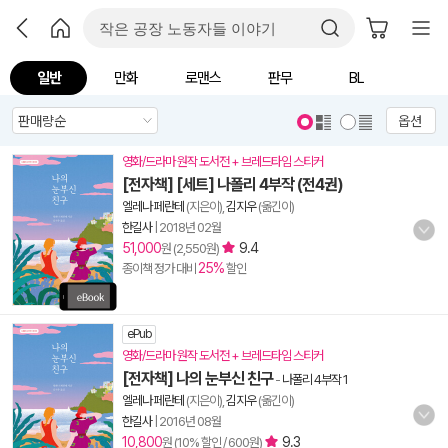
일반
만화
로맨스
판무
BL
옵션
영화/드라마 원작 도서전 + 브레드타임 스티커
[전자책] [세트] 나폴리 4부작 (전4권)
엘레나 페란테
(지은이),
김지우
(옮긴이)
한길사
|
2018년 02월
51,000
9.4
원 (2,550원)
25%
종이책 정가 대비
할인
ePub
영화/드라마 원작 도서전 + 브레드타임 스티커
[전자책] 나의 눈부신 친구
-
나폴리 4부작 1
엘레나 페란테
(지은이),
김지우
(옮긴이)
한길사
|
2016년 08월
10,800
9.3
원 (10% 할인 / 600원)