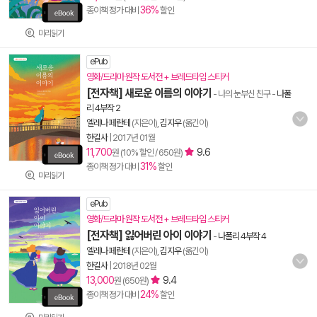
36%
종이책 정가 대비
할인
미리읽기
ePub
영화/드라마 원작 도서전 + 브레드타임 스티커
[전자책] 새로운 이름의 이야기
- 나의 눈부신 친구
-
나폴
리 4부작 2
엘레나 페란테
(지은이),
김지우
(옮긴이)
한길사
|
2017년 01월
11,700
9.6
원 (10% 할인 / 650원)
31%
종이책 정가 대비
할인
미리읽기
ePub
영화/드라마 원작 도서전 + 브레드타임 스티커
[전자책] 잃어버린 아이 이야기
-
나폴리 4부작 4
엘레나 페란테
(지은이),
김지우
(옮긴이)
한길사
|
2018년 02월
13,000
9.4
원 (650원)
24%
종이책 정가 대비
할인