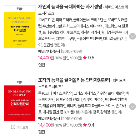
개인의 능력을 극대화하는 자기경영
-
하버드 머스트 리
드 시리즈 3
로버트 E. 퀸
,
피터 드러커
,
클레이튼 M. 크리스텐슨
,
로버트 S. 캐플
런
,
수만트라 고샬
,
리처드 보이애치스
,
애니 맥키
,
에드워드 M. 할로
웰
,
토니 슈워츠
,
하이케 브루흐
,
캐서린 맥카시
,
윌리엄 온켄 주니어
,
도널드 바스
,
다이앤 L. 쿠투
,
스튜어트 프리드먼
,
대니얼 골먼
(지은
이),
윤원섭
(옮긴이)
매일경제신문사
|
2015년 09월
14,400
9.5
원 (10% 할인 / 800원)
절판
조직의 능력을 끌어올리는 인적자원관리
-
하버드 머
스트 리드 시리즈 1
존 P. 코터
,
마커스 버킹엄
,
크리스 아지리스
,
김위찬
,
르네 마보안
,
맥
스 베이저만
,
장 프랑수아 만초니
,
장 루이 바르수
,
프레드릭 허츠버
그
,
캐롤 워커
,
마자린 바나지
,
돌리 추그
,
더글라스 스미스
,
존 가바
로
,
대니얼 골먼
,
존 R. 카첸바흐
(지은이),
정욱
,
강혜영
(옮긴이)
매일경제신문사
|
2015년 09월
14,400
9.4
원 (10% 할인 / 800원)
미리보기
절판