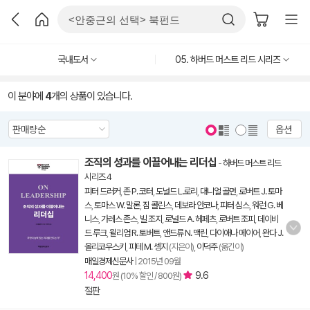
국내도서
05. 하버드 머스트 리드 시리즈
이 분야에
4
개의 상품이 있습니다.
옵션
조직의 성과를 이끌어내는 리더십
-
하버드 머스트 리드
시리즈 4
피터 드러커
,
존 P. 코터
,
도널드 L.로리
,
대니얼 골먼
,
로버트 J. 토마
스
,
토마스 W. 말론
,
짐 콜린스
,
데보라 안코나
,
피터 심스
,
워런 G. 베
니스
,
가레스 존스
,
빌 조지
,
로널드 A. 헤페츠
,
로버트 조피
,
데이비
드 루크
,
윌리엄 R. 토버트
,
앤드류 N. 맥린
,
다이애나 메이어
,
완다 J.
올리코우스키
,
피테 M. 셍지
(지은이),
이덕주
(옮긴이)
매일경제신문사
|
2015년 09월
14,400
9.6
원 (10% 할인 / 800원)
절판