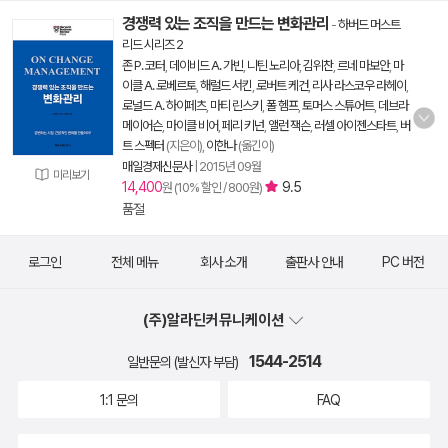
경쟁력 있는 조직을 만드는 변화관리
-
하버드 머스트
리드 시리즈 2
존 P. 코터
,
데이비드 A. 가빈
,
니틴 노리아
,
김위찬
,
르네 마보안
,
마
이클 A. 로베르토
,
해럴드 서킨
,
로버트 케건
,
리사 라스코우 라헤이
,
로널드 A. 하이페츠
,
마티 린스키
,
폴 헴프
,
토머스 스튜어트
,
데브라
메이어슨
,
마이클 비어
,
페리 키넌
,
앨런 잭슨
,
러셀 아이젠스타트
,
버
트 스펙터
(지은이),
이한나
(옮긴이)
매일경제신문사
|
2015년 09월
미리보기
14,400
9.5
원 (10% 할인 / 800원)
품절
로그인
전체 메뉴
회사 소개
출판사 안내
PC 버전
(주)알라딘커뮤니케이션
1544-2514
일반문의 (발신자 부담)
1:1 문의
FAQ