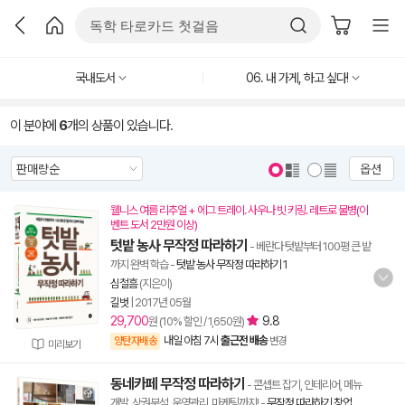
국내도서
06. 내 가게, 하고 싶다!
이 분야에
6
개의 상품이 있습니다.
옵션
웰니스 여름 리추얼 + 에그 트레이. 사우나 빗 키링. 레트로 물병(이
벤트 도서 2만원 이상)
텃밭 농사 무작정 따라하기
- 베란다 텃밭부터 100평 큰 밭
까지 완벽 학습
-
텃밭 농사 무작정 따라하기 1
심철흠
(지은이)
길벗
|
2017년 05월
29,700
9.8
원 (10% 할인 / 1,650원)
내일 아침 7시
출근전 배송
양탄자배송
변경
미리보기
동네카페 무작정 따라하기
- 콘셉트 잡기, 인테리어, 메뉴
개발, 상권분석, 운영관리, 마케팅까지!
-
무작정 따라하기 창업