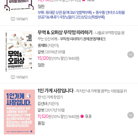
절판
부록 : 동대문 상권 들여다보기(별책부록) + 충우돌 인터넷 쇼핑몰
성공기&새내기 사장님들의 고민상담소(특별부록)
미리보기
무역 & 오퍼상 무작정 따라하기
- 나홀로 무역창업을 꿈
꾸는 당신에게!
-
무작정 따라하기 경제경영/재테크
홍재화
(지은이)
길벗
|
2016년 05월
15,120
원 (10% 할인 / 840원)
절판
미리보기
1인 가게 사장입니다
- 작지만 ‘내 가게’를 꿈꾸는 사람들을 위
한 1인 가게 창업기
김선녀
(지은이)
길벗
|
2017년 10월
11,520
9.9
원 (10% 할인 / 640원)
품절