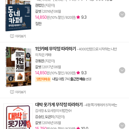
권법인
(지은이)
길벗
|
2016년 06월
14,850
9.3
원 (10% 할인 / 820원)
절판
미리보기
1인카페 무작정 따라하기
- 4000만원으로 시작하는 나만
의 작은 카페!
강동원
(지은이)
길벗
|
2017년 06월
14,850
9.3
원 (10% 할인 / 820원)
내일 아침 7시
출근전 배송
양탄자배송
변경
미리보기
대박 옷가게 무작정 따라하기
- 4평 쪽가게에서 5억 버는
김사장 & 오사장의 비법전수!
김승민
,
오은미
(지은이)
길벗
|
2016년 05월
15,750
10.0
원 (10% 할인 / 870원)