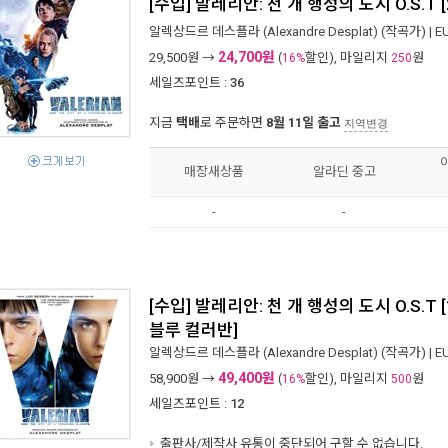
[수입] 발레리안: 천 개 행성의 도시 O.S.T [2C
알렉상드르 데스플라 (Alexandre Desplat)
(작곡가) |
E
24,700원
29,500
원 →
(
할인), 마일리지
원
16%
250
세일즈포인트 :
36
지금
택배
로 주문하면
8월 11일 출고
지역변경
매장새상품
알라딘 중고
-
-
[수입] 발레리안: 천 개 행성의 도시 O.S.T [1
블루 컬러반]
알렉상드르 데스플라 (Alexandre Desplat)
(작곡가) |
E
49,400원
58,900
원 →
(
할인), 마일리지
원
16%
500
세일즈포인트 :
12
출판사/제작사 유통이 중단되어 구할 수 없습니다.