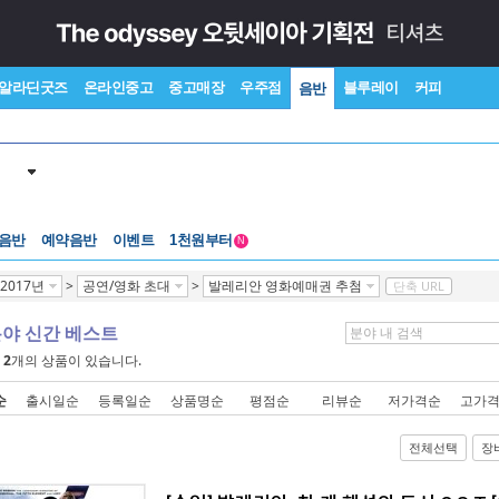
알라딘굿즈
온라인중고
중고매장
우주점
블루레이
커피
음반
중고음반
 음반
예약음반
이벤트
1천원부터
N
중고음반
2017년
>
공연/영화 초대
>
발레리안 영화예매권 추첨
단축 URL
분야 신간 베스트
에
2
개의 상품이 있습니다.
순
출시일순
등록일순
상품명순
평점순
리뷰순
저가격순
고가
전체선택
장