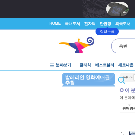
HOME
국내도서
전자책
만권당
외국도서
첫달무료
음반
분야보기
클래식
베스트셀러
새로나온
발레리안 영화예매권
음반
>
추첨
이 
이 분야
판매량
1.