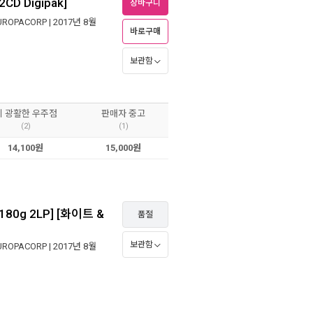
D Digipak]
장바구니
UROPACORP
| 2017년 8월
바로구매
보관함
이 광활한 우주점
판매자 중고
(2)
(1)
14,100원
15,000원
80g 2LP] [화이트 &
품절
보관함
UROPACORP
| 2017년 8월