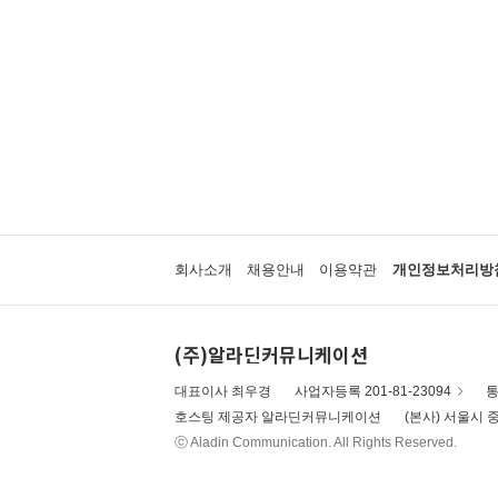
회사소개
채용안내
이용약관
개인정보처리방
(주)알라딘커뮤니케이션
대표이사 최우경
사업자등록 201-81-23094
통
호스팅 제공자 알라딘커뮤니케이션
(본사) 서울시 중
ⓒ Aladin Communication. All Rights Reserved.