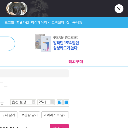
로그인
회원가입
마이페이지
고객센터
장바구니
(0)
해외구매
옵션 설정
25개
격순
바구니 담기
보관함 담기
마이리스트 담기