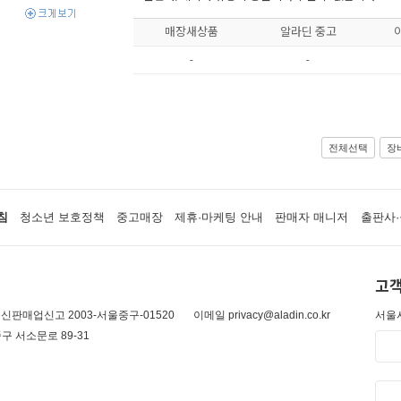
매장새상품
알라딘 중고
-
-
전체선택
장
침
청소년 보호정책
중고매장
제휴·마케팅 안내
판매자 매니저
출판사·
고객
신판매업신고 2003-서울중구-01520
이메일 privacy@aladin.co.kr
서울시
구 서소문로 89-31