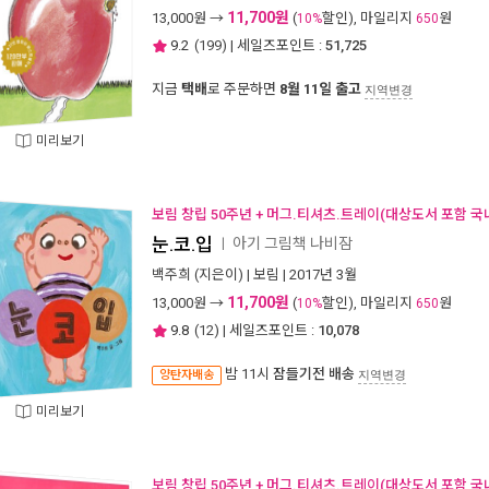
11,700원
13,000
원 →
(
할인), 마일리지
원
10%
650
9.2
(
199
) | 세일즈포인트 :
51,725
지금
택배
로 주문하면
8월 11일 출고
지역변경
미리보기
보림 창립 50주년 + 머그.티셔츠.트레이(대상도서 포함 국
눈.코.입
아기 그림책 나비잠
ㅣ
백주희
(지은이) |
보림
| 2017년 3월
11,700원
13,000
원 →
(
할인), 마일리지
원
10%
650
9.8
(
12
) | 세일즈포인트 :
10,078
밤 11시
잠들기전 배송
양탄자배송
지역변경
미리보기
보림 창립 50주년 + 머그.티셔츠.트레이(대상도서 포함 국