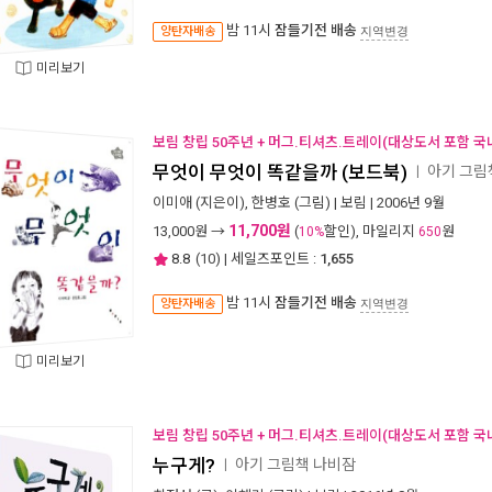
밤 11시
잠들기전 배송
양탄자배송
지역변경
미리보기
보림 창립 50주년 + 머그.티셔츠.트레이(대상도서 포함 국
무엇이 무엇이 똑같을까 (보드북)
아기 그림
ㅣ
이미애
(지은이),
한병호
(그림) |
보림
| 2006년 9월
11,700원
13,000
원 →
(
할인), 마일리지
원
10%
650
8.8
(
10
) | 세일즈포인트 :
1,655
밤 11시
잠들기전 배송
양탄자배송
지역변경
미리보기
보림 창립 50주년 + 머그.티셔츠.트레이(대상도서 포함 국
누구게?
아기 그림책 나비잠
ㅣ