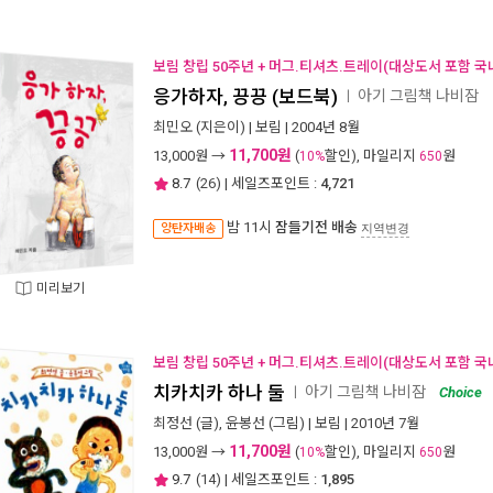
보림 창립 50주년 + 머그.티셔츠.트레이(대상도서 포함 국
응가하자, 끙끙 (보드북)
아기 그림책 나비잠
ㅣ
최민오
(지은이) |
보림
| 2004년 8월
11,700원
13,000
원 →
(
할인), 마일리지
원
10%
650
8.7
(
26
) | 세일즈포인트 :
4,721
밤 11시
잠들기전 배송
양탄자배송
지역변경
미리보기
보림 창립 50주년 + 머그.티셔츠.트레이(대상도서 포함 국
치카치카 하나 둘
아기 그림책 나비잠
ㅣ
Choice
최정선
(글),
윤봉선
(그림) |
보림
| 2010년 7월
11,700원
13,000
원 →
(
할인), 마일리지
원
10%
650
9.7
(
14
) | 세일즈포인트 :
1,895