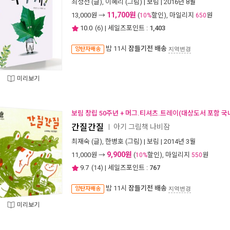
최정선
(글),
이혜리
(그림) |
보림
| 2016년 8월
11,700원
13,000
원 →
(
할인), 마일리지
원
10%
650
10.0
(
6
) | 세일즈포인트 :
1,403
밤 11시
잠들기전 배송
양탄자배송
지역변경
미리보기
보림 창립 50주년 + 머그.티셔츠.트레이(대상도서 포함 국
간질간질
아기 그림책 나비잠
ㅣ
최재숙
(글),
한병호
(그림) |
보림
| 2014년 3월
9,900원
11,000
원 →
(
할인), 마일리지
원
10%
550
9.7
(
14
) | 세일즈포인트 :
767
밤 11시
잠들기전 배송
양탄자배송
지역변경
미리보기