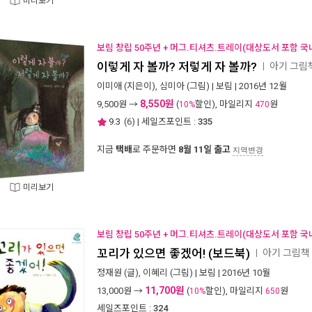
미리보기
보림 창립 50주년 + 머그.티셔츠.트레이(대상도서 포함 국
이렇게 자 볼까? 저렇게 자 볼까?
아기 그림
ㅣ
이미애
(지은이),
심미아
(그림) |
보림
| 2016년 12월
8,550원
9,500
원 →
(
할인), 마일리지
원
10%
470
9.3
(
6
) | 세일즈포인트 :
335
지금
택배
로 주문하면
8월 11일 출고
지역변경
미리보기
보림 창립 50주년 + 머그.티셔츠.트레이(대상도서 포함 국
꼬리가 있으면 좋겠어! (보드북)
아기 그림책
ㅣ
정재원
(글),
이혜리
(그림) |
보림
| 2016년 10월
11,700원
13,000
원 →
(
할인), 마일리지
원
10%
650
세일즈포인트 :
324