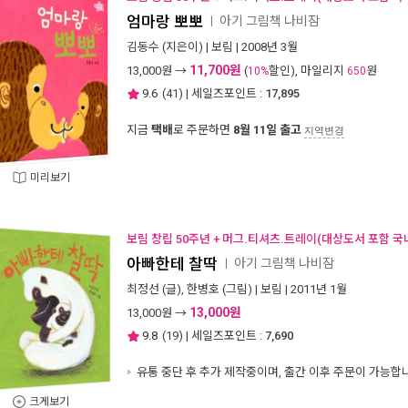
엄마랑 뽀뽀
아기 그림책 나비잠
ㅣ
김동수
(지은이) |
보림
| 2008년 3월
11,700원
13,000
원 →
(
할인), 마일리지
원
10%
650
9.6
(
41
) | 세일즈포인트 :
17,895
지금
택배
로 주문하면
8월 11일 출고
지역변경
미리보기
보림 창립 50주년 + 머그.티셔츠.트레이(대상도서 포함 국
아빠한테 찰딱
아기 그림책 나비잠
ㅣ
최정선
(글),
한병호
(그림) |
보림
| 2011년 1월
13,000원
13,000
원 →
9.8
(
19
) | 세일즈포인트 :
7,690
유통 중단 후 추가 제작중이며, 출간 이후 주문이 가능합
크게보기