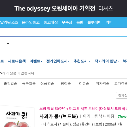
알라딘굿즈
온라인중고
중고매장
우주점
음반
블루레이
커피
서
스트
새로나온책
이벤트
정가인하도서
추천도서
작가와의 만남
북
5
개의 상품이 있습니다.
출간일순
등록일순
상품명순
평점순
리뷰순
저가격순
고가격
전체
보림 창립 50주년 + 머그.티셔츠.트레이(대상도서 포함 국
사과가 쿵! (보드북)
아기 그림책 나비잠
ㅣ
Choic
다다 히로시
(지은이),
정근
(옮긴이) |
보림
| 2006년 7월