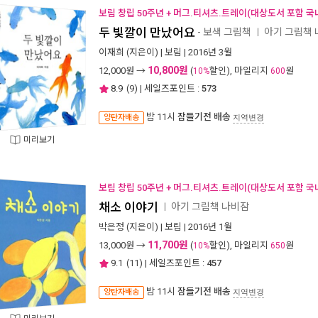
보림 창립 50주년 + 머그.티셔츠.트레이(대상도서 포함 국
두 빛깔이 만났어요
- 보색 그림책
아기 그림책
ㅣ
이재희
(지은이) |
보림
| 2016년 3월
10,800원
12,000
원 →
(
할인), 마일리지
원
10%
600
8.9
(
9
) | 세일즈포인트 :
573
밤 11시
잠들기전 배송
양탄자배송
지역변경
미리보기
보림 창립 50주년 + 머그.티셔츠.트레이(대상도서 포함 국
채소 이야기
아기 그림책 나비잠
ㅣ
박은정
(지은이) |
보림
| 2016년 1월
11,700원
13,000
원 →
(
할인), 마일리지
원
10%
650
9.1
(
11
) | 세일즈포인트 :
457
밤 11시
잠들기전 배송
양탄자배송
지역변경