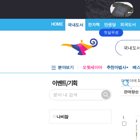
HOME
전자책
만권당
외국도서
국내도서
첫달무료
국내도
분야보기
오뒷세이아
추천마법사
베
이벤트/기획
이 분야에
1
판매량순
나비잠
1.