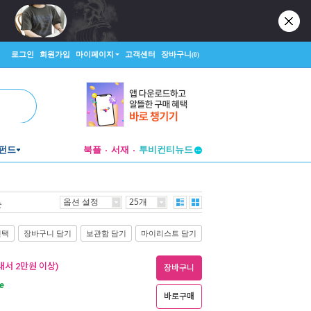
로그인
회원가입
마이페이지
고객센터
장바구니
(0)
펀드
북플
서재
투비컨티뉴드
창작플랫폼
투비컨티뉴드
옵션 설정
25개
순
선택
장바구니 담기
보관함 담기
마이리스트 담기
내서 2만원 이상)
장바구니
e
바로구매