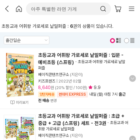
초등교과 어휘왕 가로세로 낱말퍼즐 :
6
권의 상품이 있습니다.
표지 보기
표지 안보기
초등교과 어휘왕 가로세로 낱말퍼즐 : 입문 -
예비초등 (스프링)
-
초등교과 어휘왕 가로세로 낱말
퍼즐
베이직콘텐츠연구소
(지은이)
키즈프렌즈
|
2022년 02월
8,640
9.9
원 (20% 할인 / 100원)
내일 (월) 아침 7시
출근
양탄자배송
썬데이 EXPRESS
전 배송
변경
미리보기
초등교과 어휘왕 가로세로 낱말퍼즐 : 초급 +
중급 + 고급 (스프링) 세트 - 전3권
-
초등교과 어
휘왕 가로세로 낱말퍼즐
베이직콘텐츠연구소
(지은이)