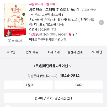
유발 하라리 스틸 북마크
사피엔스 : 그래픽 히스토리 Vol.1
- 인류의 탄생
-
사피엔스 : 그래픽 히스토리 1
유발 하라리
(원작),
다니엘 카사나브
(그림),
김명주
(옮긴
이),
다비드 반데르묄렝
(각색)
김영사
|
2020년 11월
17,820
9.4
원 (10% 할인 / 990원)
택배
로 주문하면
내일
수령
변경
미리보기
로그인
전체 메뉴
회사 소개
출판사 안내
PC 버전
(주)알라딘커뮤니케이션
1544-2514
일반문의 (발신자 부담)
1:1 문의
FAQ
중고매장 위치, 영업시간 안내