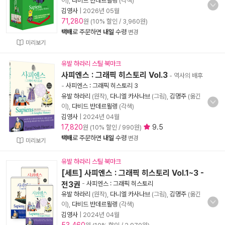
이),
다비드 반데르묄렝
(각색)
김영사
|
2026년 05월
71,280
원 (10% 할인 / 3,960원)
택배
로 주문하면
내일
수령
변경
미리보기
유발 하라리 스틸 북마크
사피엔스 : 그래픽 히스토리 Vol.3
- 역사의 배후
-
사피엔스 : 그래픽 히스토리 3
유발 하라리
(원작),
다니엘 카사나브
(그림),
김명주
(옮긴
이),
다비드 반데르묄렝
(각색)
김영사
|
2024년 04월
17,820
9.5
원 (10% 할인 / 990원)
택배
로 주문하면
내일
수령
변경
미리보기
유발 하라리 스틸 북마크
[세트] 사피엔스 : 그래픽 히스토리 Vol.1~3 -
전3권
-
사피엔스 : 그래픽 히스토리
유발 하라리
(원작),
다니엘 카사나브
(그림),
김명주
(옮긴
이),
다비드 반데르묄렝
(각색)
김영사
|
2024년 04월