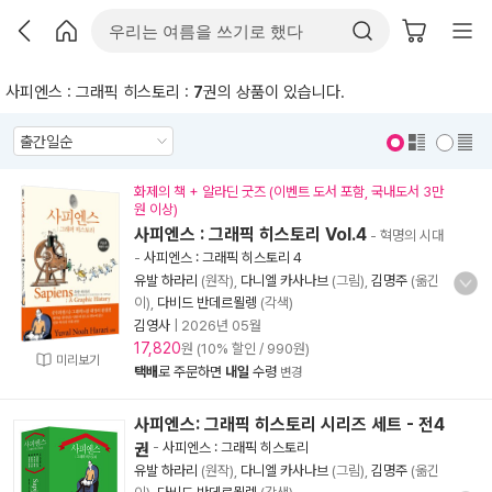
사피엔스 : 그래픽 히스토리 :
7
권의 상품이 있습니다.
표지 보기
표지 안보기
화제의 책 + 알라딘 굿즈 (이벤트 도서 포함, 국내도서 3만
원 이상)
사피엔스 : 그래픽 히스토리 Vol.4
- 혁명의 시대
-
사피엔스 : 그래픽 히스토리 4
유발 하라리
(원작),
다니엘 카사나브
(그림),
김명주
(옮긴
이),
다비드 반데르묄렝
(각색)
김영사
|
2026년 05월
17,820
원 (10% 할인 / 990원)
미리보기
택배
로 주문하면
내일
수령
변경
사피엔스: 그래픽 히스토리 시리즈 세트 - 전4
권
-
사피엔스 : 그래픽 히스토리
유발 하라리
(원작),
다니엘 카사나브
(그림),
김명주
(옮긴