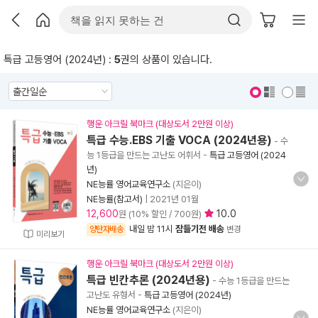
특급 고등영어 (2024년) :
5
권의 상품이 있습니다.
표지 보기
표지 안보기
행운 아크릴 북마크 (대상도서 2만원 이상)
특급 수능.EBS 기출 VOCA (2024년용)
- 수
능 1등급을 만드는 고난도 어휘서
-
특급 고등영어 (2024
년)
NE능률 영어교육연구소
(지은이)
NE능률(참고서)
|
2021년 01월
12,600
10.0
원 (10% 할인 / 700원)
내일 밤 11시
잠들기전 배송
양탄자배송
변경
미리보기
행운 아크릴 북마크 (대상도서 2만원 이상)
특급 빈칸추론 (2024년용)
- 수능 1등급을 만드는
고난도 유형서
-
특급 고등영어 (2024년)
NE능률 영어교육연구소
(지은이)