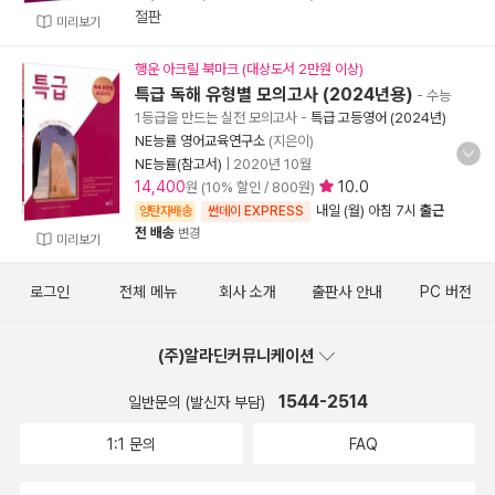
절판
미리보기
행운 아크릴 북마크 (대상도서 2만원 이상)
특급 독해 유형별 모의고사 (2024년용)
- 수능
1등급을 만드는 실전 모의고사
-
특급 고등영어 (2024년)
NE능률 영어교육연구소
(지은이)
NE능률(참고서)
|
2020년 10월
14,400
10.0
원 (10% 할인 / 800원)
내일 (월) 아침 7시
출근
양탄자배송
썬데이 EXPRESS
전 배송
변경
미리보기
로그인
전체 메뉴
회사 소개
출판사 안내
PC 버전
(주)알라딘커뮤니케이션
1544-2514
일반문의 (발신자 부담)
1:1 문의
FAQ