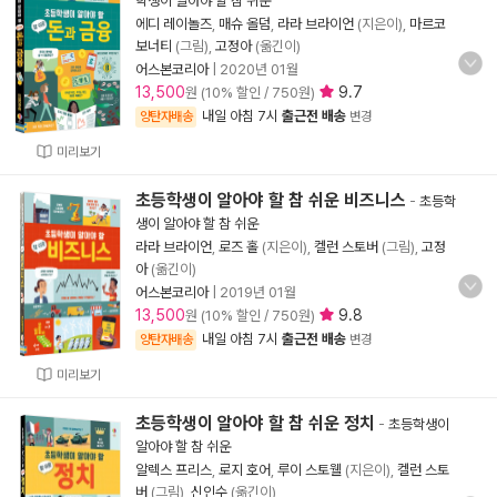
학생이 알아야 할 참 쉬운
에디 레이놀즈
,
매슈 올덤
,
라라 브라이언
(지은이),
마르코
보너티
(그림),
고정아
(옮긴이)
어스본코리아
|
2020년 01월
13,500
9.7
원 (10% 할인 / 750원)
내일 아침 7시
출근전 배송
양탄자배송
변경
미리보기
초등학생이 알아야 할 참 쉬운 비즈니스
-
초등학
생이 알아야 할 참 쉬운
라라 브라이언
,
로즈 홀
(지은이),
켈런 스토버
(그림),
고정
아
(옮긴이)
어스본코리아
|
2019년 01월
13,500
9.8
원 (10% 할인 / 750원)
내일 아침 7시
출근전 배송
양탄자배송
변경
미리보기
초등학생이 알아야 할 참 쉬운 정치
-
초등학생이
알아야 할 참 쉬운
알렉스 프리스
,
로지 호어
,
루이 스토웰
(지은이),
켈런 스토
버
(그림),
신인수
(옮긴이)