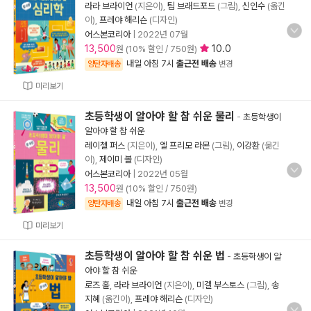
라라 브라이언
(지은이),
팀 브래드포드
(그림),
신인수
(옮긴
이),
프레야 해리슨
(디자인)
어스본코리아
|
2022년 07월
13,500
10.0
원 (10% 할인 / 750원)
내일 아침 7시
출근전 배송
양탄자배송
변경
미리보기
초등학생이 알아야 할 참 쉬운 물리
-
초등학생이
알아야 할 참 쉬운
레이첼 퍼스
(지은이),
엘 프리모 라몬
(그림),
이강환
(옮긴
이),
제이미 볼
(디자인)
어스본코리아
|
2022년 05월
13,500
원 (10% 할인 / 750원)
내일 아침 7시
출근전 배송
양탄자배송
변경
미리보기
초등학생이 알아야 할 참 쉬운 법
-
초등학생이 알
아야 할 참 쉬운
로즈 홀
,
라라 브라이언
(지은이),
미겔 부스토스
(그림),
송
지혜
(옮긴이),
프레야 해리슨
(디자인)