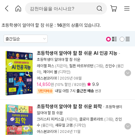
초등학생이 알아야 할 참 쉬운 :
16
권의 상품이 있습니다.
표지 보기
표지 안보기
초등학생이 알아야 할 참 쉬운 AI 인공 지능
-
초등학생이 알아야 할 참 쉬운
레이첼 퍼스
(지은이),
힐튼 바르부르턴
(그림),
신인수
(옮긴
이),
제이비 볼
(디자인)
어스본코리아
|
2025년 08월
14,850
9.9
원 (10% 할인 / 820원)
내일 아침 7시
출근전 배송
양탄자배송
변경
초등학생이 알아야 할 참 쉬운 화학
-
초등학생이
알아야 할 참 쉬운
크리스티 피커스길
(지은이),
클로이 플뢰라트
(그림),
신인
수
(옮긴이),
새뮤얼 고램
(디자인)
어스본코리아
|
2024년 11월