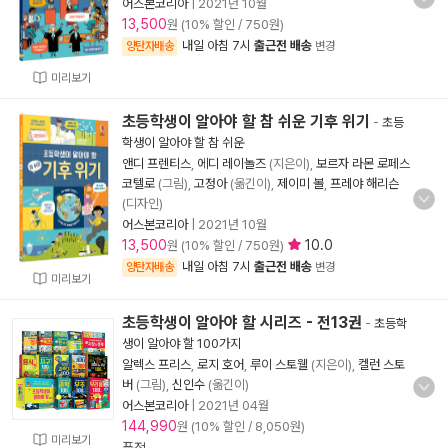
어스본코리아
|
2021년 10월
13,500
원 (10% 할인 / 750원)
내일 아침 7시
출근전 배송
양탄자배송
변경
미리보기
초등학생이 알아야 할 참 쉬운 기후 위기
-
초등
학생이 알아야 할 참 쉬운
앤디 프렌티스
,
에디 레이놀즈
(지은이),
보르자 라몬 로페스
코텔로
(그림),
고정아
(옮긴이),
제이미 볼
,
프레야 해리슨
(디자인)
어스본코리아
|
2021년 10월
13,500
10.0
원 (10% 할인 / 750원)
내일 아침 7시
출근전 배송
양탄자배송
변경
미리보기
초등학생이 알아야 할 시리즈 - 전13권
-
초등학
생이 알아야 할 100가지
알렉스 프리스
,
로지 호어
,
루이 스토웰
(지은이),
켈런 스토
버
(그림),
신인수
(옮긴이)
어스본코리아
|
2021년 04월
144,990
원 (10% 할인 / 8,050원)
미리보기