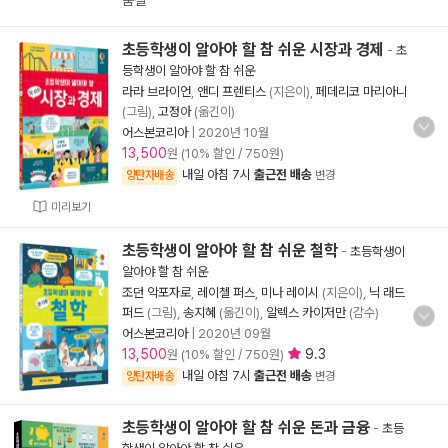
품절
초등학생이 알아야 할 참 쉬운 시장과 경제
-
초
등학생이 알아야 할 참 쉬운
라라 브라이언
,
앤디 프렌티스
(지은이),
페데리코 마리아니
(그림),
고정아
(옮긴이)
어스본코리아
|
2020년 10월
13,500
원 (10% 할인 / 750원)
내일 아침 7시
출근전 배송
양탄자배송
변경
미리보기
초등학생이 알아야 할 참 쉬운 철학
-
초등학생이
알아야 할 참 쉬운
조던 악포자로
,
레이첼 퍼스
,
미나 레이시
(지은이),
닉 래드
퍼드
(그림),
송지혜
(옮긴이),
알렉스 카이저만
(감수)
어스본코리아
|
2020년 09월
13,500
9.3
원 (10% 할인 / 750원)
내일 아침 7시
출근전 배송
양탄자배송
변경
초등학생이 알아야 할 참 쉬운 돈과 금융
-
초등