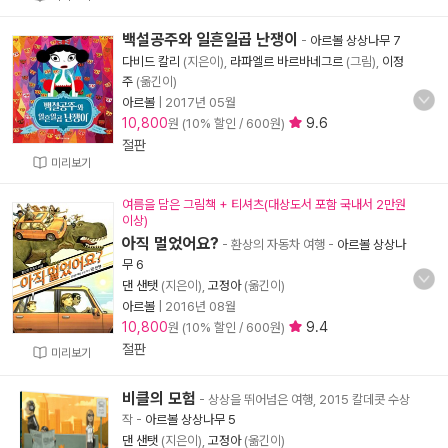
백설공주와 일흔일곱 난쟁이
-
아르볼 상상나무 7
다비드 칼리
(지은이),
라파엘르 바르바네그르
(그림),
이정
주
(옮긴이)
아르볼
|
2017년 05월
10,800
9.6
원 (10% 할인 / 600원)
절판
미리보기
여름을 담은 그림책 + 티셔츠(대상도서 포함 국내서 2만원
이상)
아직 멀었어요?
- 환상의 자동차 여행
-
아르볼 상상나
무 6
댄 샌탯
(지은이),
고정아
(옮긴이)
아르볼
|
2016년 08월
10,800
9.4
원 (10% 할인 / 600원)
절판
미리보기
비클의 모험
- 상상을 뛰어넘은 여행, 2015 칼데콧 수상
작
-
아르볼 상상나무 5
댄 샌탯
(지은이),
고정아
(옮긴이)