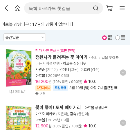
아르볼 상상나무 :
17
권의 상품이 있습니다.
표지 보기
표지 안보기
작가 사인 인쇄본(초판 한정)
정원사가 들려주는 꽃 이야기
- 꽃의 비밀을 찾아 떠
나는 사계절 여행
-
아르볼 상상나무
박원순
(지은이),
권혜나
(그림),
이효범
(감수)
아르볼
|
2026년 06월
16,200
10.0
원 (10% 할인 / 900원)
8월 10일 (월) 아침 7시
출근전 배
양탄자배송
주말특급
미리보기
송
변경
꽃이 좋아! 토끼 베이커리
-
아르볼 상상나무
마츠오 리카코
(지은이),
김숙
(옮긴이)
아르볼
|
2025년 09월
12,600
10.0
원 (10% 할인 / 700원)