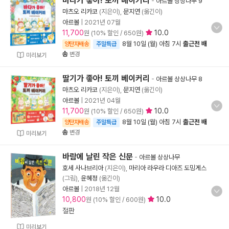
바다가 좋아! 토끼 베이커리
-
아르볼 상상나무 9
마츠오 리카코
(지은이),
문지연
(옮긴이)
아르볼
|
2021년 07월
11,700
10.0
원 (10% 할인 / 650원)
8월 10일 (월) 아침 7시
출근전 배
양탄자배송
주말특급
송
변경
미리보기
딸기가 좋아! 토끼 베이커리
-
아르볼 상상나무 8
마츠오 리카코
(지은이),
문지연
(옮긴이)
아르볼
|
2021년 04월
11,700
10.0
원 (10% 할인 / 650원)
8월 10일 (월) 아침 7시
출근전 배
양탄자배송
주말특급
송
변경
미리보기
바람에 날린 작은 신문
-
아르볼 상상나무
호세 사나브리아
(지은이),
마리아 라우라 디아즈 도밍게스
(그림),
윤혜정
(옮긴이)
아르볼
|
2018년 12월
10,800
10.0
원 (10% 할인 / 600원)
절판
미리보기