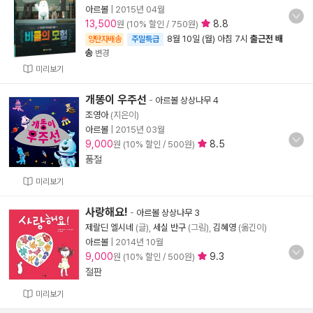
아르볼
|
2015년 04월
13,500
8.8
원 (10% 할인 / 750원)
8월 10일 (월) 아침 7시
출근전 배
양탄자배송
주말특급
송
변경
미리보기
개똥이 우주선
-
아르볼 상상나무 4
조영아
(지은이)
아르볼
|
2015년 03월
9,000
8.5
원 (10% 할인 / 500원)
품절
미리보기
사랑해요!
-
아르볼 상상나무 3
제랄딘 엘시네
(글),
세실 반구
(그림),
김혜영
(옮긴이)
아르볼
|
2014년 10월
9,000
9.3
원 (10% 할인 / 500원)
절판
미리보기