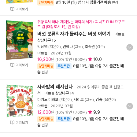
8월 10일 (월) 밤 11시
잠들기전 배송
양탄자배송
변경
미리보기
취향독서 하나. 재미있는 과학의 세계+피너츠 FUN 요구르
트 컵 (대상도서 1만 원 이상)
버섯 분류학자가 들려주는 버섯 이야기
-
아르볼
상상나무 15
박상영
(지은이),
권혜나
(그림),
조종원
(감수)
아르볼
|
2024년 11월
16,200
10.0
원 (10% 할인 / 900원)
미리보기
8월 10일 (월) 아침 7시
출근전 배
양탄자배송
주말특급
송
변경
사과밭의 레서판다
- 2024 읽어주기 좋은 책 선정도
서
-
아르볼 상상나무 14
다키노 미와코
(지은이),
세리코
(그림),
김숙
(옮긴이)
아르볼
|
2023년 07월
12,600
9.9
원 (10% 할인 / 700원)
8월 10일 (월) 아침 7시
출근전 배
양탄자배송
주말특급
미리보기
송
변경