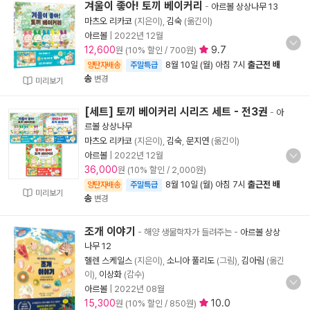
겨울이 좋아! 토끼 베이커리
-
아르볼 상상나무 13
마츠오 리카코
(지은이),
김숙
(옮긴이)
아르볼
|
2022년 12월
12,600
9.7
원 (10% 할인 / 700원)
8월 10일 (월) 아침 7시
출근전 배
양탄자배송
주말특급
송
변경
미리보기
[세트] 토끼 베이커리 시리즈 세트 - 전3권
-
아
르볼 상상나무
마츠오 리카코
(지은이),
김숙
,
문지연
(옮긴이)
아르볼
|
2022년 12월
36,000
원 (10% 할인 / 2,000원)
8월 10일 (월) 아침 7시
출근전 배
양탄자배송
주말특급
미리보기
송
변경
조개 이야기
- 해양 생물학자가 들려주는
-
아르볼 상상
나무 12
헬렌 스케일스
(지은이),
소니아 풀리도
(그림),
김아림
(옮긴
이),
이상화
(감수)
아르볼
|
2022년 08월
15,300
10.0
원 (10% 할인 / 850원)