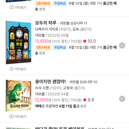
8월 10일 (월) 아침 7시
출근전 배
양탄자배송
주말특급
미리보기
송
변경
모두의 하루
-
아르볼 상상나무 11
다케우치 치히로
(지은이),
김숙
(옮긴이)
아르볼
|
2022년 06월
12,600
10.0
원 (10% 할인 / 700원)
8월 10일 (월) 아침 7시
출근전 배
양탄자배송
주말특급
송
변경
미리보기
용이지만 괜찮아!
-
아르볼 상상나무 10
리사 시핸
(지은이),
고정아
(옮긴이)
아르볼
|
2022년 04월
12,600
9.9
원 (10% 할인 / 700원)
택배
로 주문하면
8월 11일 출고
변경
미리보기