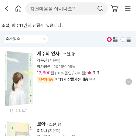
소설, 향 :
11
권의 상품이 있습니다.
표지 보기
표지 안보기
세주의 인사
-
소설, 향
장은진
(지은이)
작가정신
|
2025년 05월
12,600
9.9
원 (10% 할인 / 700원)
밤 11시
잠들기전 배송
양탄자배송
변경
미리보기
로아
-
소설, 향
최정나
(지은이)