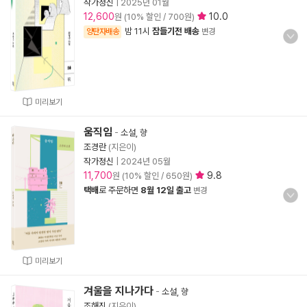
작가정신
|
2025년 01월
12,600
10.0
원 (10% 할인 / 700원)
밤 11시
잠들기전 배송
양탄자배송
변경
미리보기
움직임
-
소설, 향
조경란
(지은이)
작가정신
|
2024년 05월
11,700
9.8
원 (10% 할인 / 650원)
택배
로 주문하면
8월 12일 출고
변경
미리보기
겨울을 지나가다
-
소설, 향
조해진
(지은이)