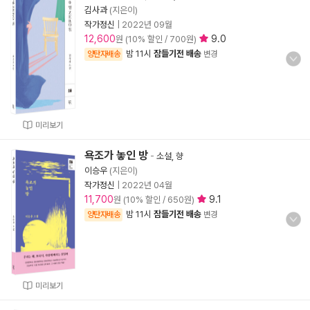
김사과
(지은이)
작가정신
|
2022년 09월
12,600
9.0
원 (10% 할인 / 700원)
밤 11시
잠들기전 배송
양탄자배송
변경
미리보기
욕조가 놓인 방
-
소설, 향
이승우
(지은이)
작가정신
|
2022년 04월
11,700
9.1
원 (10% 할인 / 650원)
밤 11시
잠들기전 배송
양탄자배송
변경
미리보기