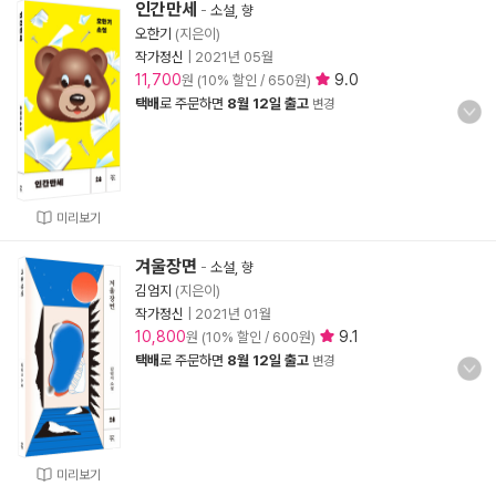
인간만세
-
소설, 향
오한기
(지은이)
작가정신
|
2021년 05월
11,700
9.0
원 (10% 할인 / 650원)
택배
로 주문하면
8월 12일 출고
변경
미리보기
겨울장면
-
소설, 향
김엄지
(지은이)
작가정신
|
2021년 01월
10,800
9.1
원 (10% 할인 / 600원)
택배
로 주문하면
8월 12일 출고
변경
미리보기