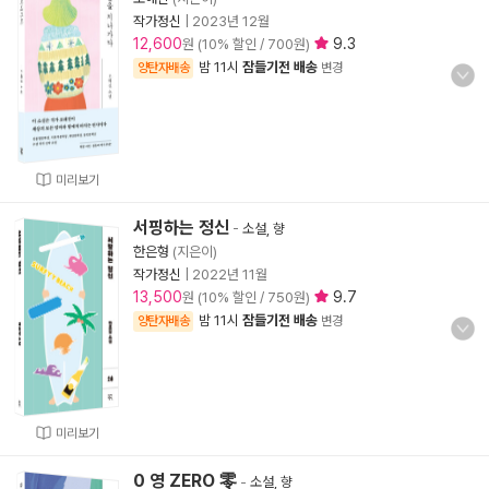
작가정신
|
2023년 12월
12,600
9.3
원 (10% 할인 / 700원)
밤 11시
잠들기전 배송
양탄자배송
변경
미리보기
서핑하는 정신
-
소설, 향
한은형
(지은이)
작가정신
|
2022년 11월
13,500
9.7
원 (10% 할인 / 750원)
밤 11시
잠들기전 배송
양탄자배송
변경
미리보기
0 영 ZERO 零
-
소설, 향