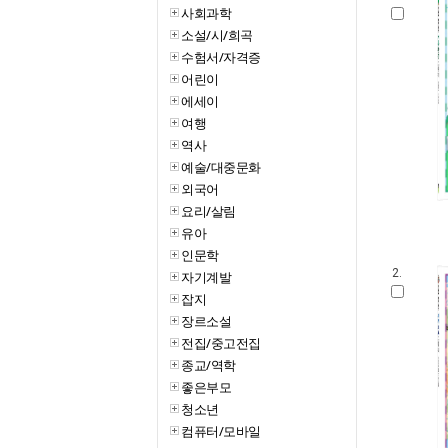
사회과학
소설/시/희곡
수험서/자격증
어린이
에세이
여행
역사
예술/대중문화
외국어
요리/살림
유아
인문학
2.
자기계발
잡지
장르소설
전집/중고전집
종교/역학
좋은부모
청소년
컴퓨터/모바일