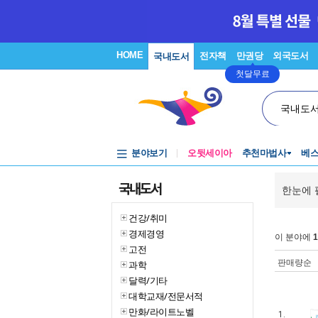
HOME
전자책
만권당
외국도서
국내도서
첫달무료
국내도
분야보기
오뒷세이아
추천마법사
베
국내도서
한눈에 
건강/취미
경제경영
이 분야에
1
고전
판매량순
과학
달력/기타
대학교재/전문서적
만화/라이트노벨
1.