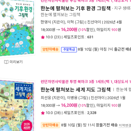
런던자연사박물관 투명 북마크 3종 1세트(택 1, 대상도서 1
한눈에 펼쳐보는 기후 환경 그림책
- 지구 생
한눈에 펼쳐보는 그림책
한영식
(지은이),
이혁
(그림) |
진선아이
| 2026년 4월
16,200원
18,000
원 →
(
할인), 마일리지
원
10%
900
10.0
(
23
) | 세일즈포인트 :
631
8월 10일 (월) 아침 7시
출근전 배
양탄자배송
주말특급
미리보기
런던자연사박물관 투명 북마크 3종 1세트(택 1, 대상도서 1
한눈에 펼쳐보는 세계 지도 그림책
한눈에 
ㅣ
최선웅
(지은이),
이병용
(그림) |
진선아이
| 2026년 1월
16,200원
18,000
원 →
(
할인), 마일리지
원
10%
900
10.0
(
28
) | 세일즈포인트 :
2,328
8월 10일 (월) 밤 11시
잠들기전 배송
양탄자배송
지역변