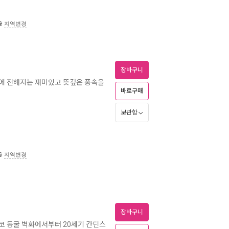
송
지역변경
장바구니
절에 전해지는 재미있고 뜻깊은 풍속을
바로구매
보관함
송
지역변경
장바구니
스코 동굴 벽화에서부터 20세기 칸딘스