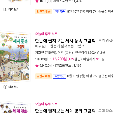
10.0
(
1
) | 세일즈포인트 :
1,434
미리보기
8월 10일 (월) 아침 7시
출근전 배
양탄자배송
주말특급
오늘의 투두 노트
한눈에 펼쳐보는 세시 풍속 그림책
- 우리 명
한눈에 펼쳐보는 그림책
배워요!
ㅣ
지호진
(지은이),
이혁
(그림) |
진선아이
| 2024년 2월
16,200원
18,000
원 →
(
할인), 마일리지
원
10%
900
9.9
(
20
) | 세일즈포인트 :
3,169
8월 10일 (월) 아침 7시
출근전 배
양탄자배송
주말특급
미리보기
오늘의 투두 노트
한눈에 펼쳐보는 세계 명화 그림책
- 고대 라