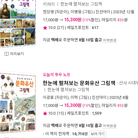
한눈에 펼쳐보는 그림책
키까지
ㅣ
정상영
(지은이),
이병용
(그림) |
진선아이
| 2023년 12월
15,300원
17,000
원 →
(
할인), 마일리지
원
10%
850
10.0
(
27
) | 세일즈포인트 :
617
지금
택배
로 주문하면
8월 10일 출고
지역변경
미리보기
오늘의 투두 노트
한눈에 펼쳐보는 문화유산 그림책
- 선사 시
한눈에 펼쳐보는 그림책
ㅣ
이광표
(지은이),
이혁
(그림) |
진선아이
| 2023년 8월
15,300원
17,000
원 →
(
할인), 마일리지
원
10%
850
10.0
(
15
) | 세일즈포인트 :
1,559
지금
택배
로 주문하면
8월 10일 출고
지역변경
이 책의 전자책 :
10,710
원
보러 가기