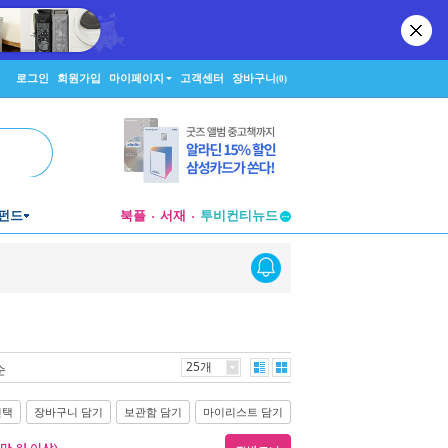
로그인
회원가입
마이페이지
고객센터
장바구니
(0)
펀드
북플
서재
투비컨티뉴드
창작플랫폼
투비컨티뉴드
25개
순
선택
장바구니 담기
보관함 담기
마이리스트 담기