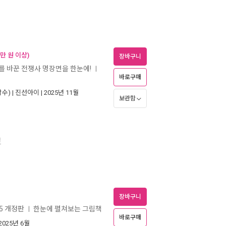
만 원 이상)
장바구니
사를 바꾼 전쟁사 명장면을 한눈에!
ㅣ
바로구매
수) |
진선아이
| 2025년 11월
보관함
경
장바구니
25 개정판
한눈에 펼쳐보는 그림책
ㅣ
바로구매
 2025년 6월