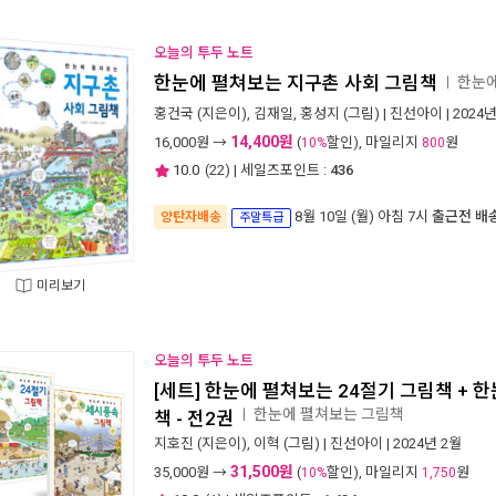
오늘의 투두 노트
한눈에 펼쳐보는 지구촌 사회 그림책
한눈에
ㅣ
홍건국
(지은이),
김재일
,
홍성지
(그림) |
진선아이
| 2024
14,400원
16,000
원 →
(
할인), 마일리지
원
10%
800
10.0
(
22
) | 세일즈포인트 :
436
8월 10일 (월) 아침 7시
출근전 배
양탄자배송
주말특급
미리보기
오늘의 투두 노트
[세트] 한눈에 펼쳐보는 24절기 그림책 + 
한눈에 펼쳐보는 그림책
ㅣ
책 - 전2권
지호진
(지은이),
이혁
(그림) |
진선아이
| 2024년 2월
31,500원
35,000
원 →
(
할인), 마일리지
원
10%
1,750