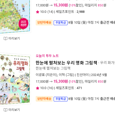
15,300원
17,000
원 →
(
할인), 마일리지
원
10%
850
10.0
(
14
) | 세일즈포인트 :
2,988
8월 10일 (월) 아침 7시
출근전 배
양탄자배송
주말특급
미리보기
오늘의 투두 노트
한눈에 펼쳐보는 우리 명화 그림책
- 우리 화가
한눈에 펼쳐보는 그림책
이광표
(지은이),
이혁
(그림) |
진선아이
| 2024년 9월
15,300원
17,000
원 →
(
할인), 마일리지
원
10%
850
10.0
(
16
) | 세일즈포인트 :
471
8월 10일 (월) 아침 7시
출근전 배
양탄자배송
주말특급
미리보기