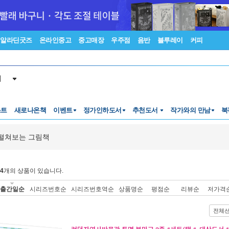
알라딘굿즈
온라인중고
중고매장
우주점
음반
블루레이
커피
서
스트
새로나온책
이벤트
정가인하도서
추천도서
작가와의 만남
북
펼쳐보는 그림책
4
개의 상품이 있습니다.
출간일순
시리즈번호순
시리즈번호역순
상품명순
평점순
리뷰순
저가격
전체