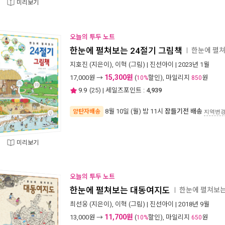
미리보기
오늘의 투두 노트
한눈에 펼쳐보는 24절기 그림책
한눈에 펼
ㅣ
지호진
(지은이),
이혁
(그림) |
진선아이
| 2023년 1월
15,300원
17,000
원 →
(
할인), 마일리지
원
10%
850
9.9
(
25
) | 세일즈포인트 :
4,939
8월 10일 (월) 밤 11시
잠들기전 배송
양탄자배송
지역변
미리보기
오늘의 투두 노트
한눈에 펼쳐보는 대동여지도
한눈에 펼쳐보
ㅣ
최선웅
(지은이),
이혁
(그림) |
진선아이
| 2018년 9월
11,700원
13,000
원 →
(
할인), 마일리지
원
10%
650