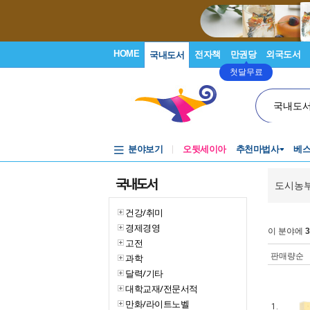
HOME
전자책
만권당
외국도서
국내도서
첫달무료
국내도
분야보기
오뒷세이아
추천마법사
베
국내도서
도시농부
건강/취미
경제경영
이 분야에
3
고전
판매량순
과학
달력/기타
대학교재/전문서적
만화/라이트노벨
1.