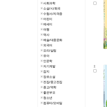
사회과학
소설/시/희곡
수험서/자격증
어린이
에세이
여행
역사
예술/대중문화
외국어
요리/살림
유아
인문학
자기계발
2.
잡지
장르소설
전집/중고전집
종교/역학
좋은부모
청소년
컴퓨터/모바일