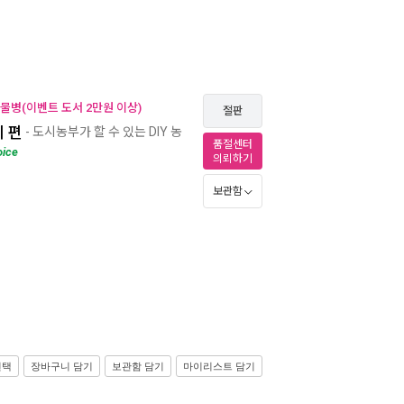
 물병(이벤트 도서 2만원 이상)
절판
기 편
- 도시농부가 할 수 있는 DIY 농
품절센터
oice
의뢰하기
보관함
선택
장바구니 담기
보관함 담기
마이리스트 담기