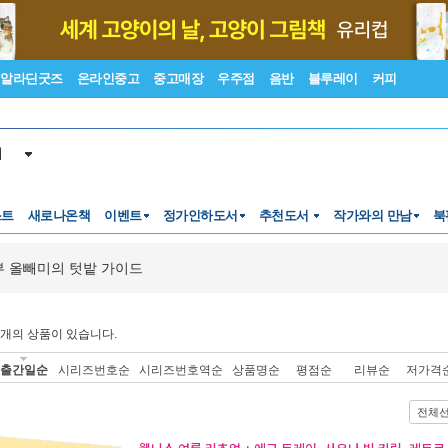
알라딘굿즈
온라인중고
중고매장
우주점
음반
블루레이
커피
서
스트
새로나온책
이벤트
정가인하도서
추천도서
작가와의 만남
북
 올빼미의 텃밭 가이드
개의 상품이 있습니다.
출간일순
시리즈번호순
시리즈번호역순
상품명순
평점순
리뷰순
저가격
전체