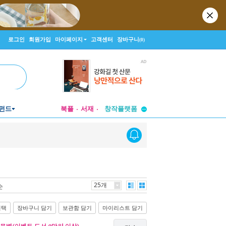
로그인
회원가입
마이페이지
고객센터
장바구니
(0)
투비컨티뉴드
펀드
북플
서재
창작플랫폼
투비컨티뉴드
25개
순
선택
장바구니 담기
보관함 담기
마이리스트 담기