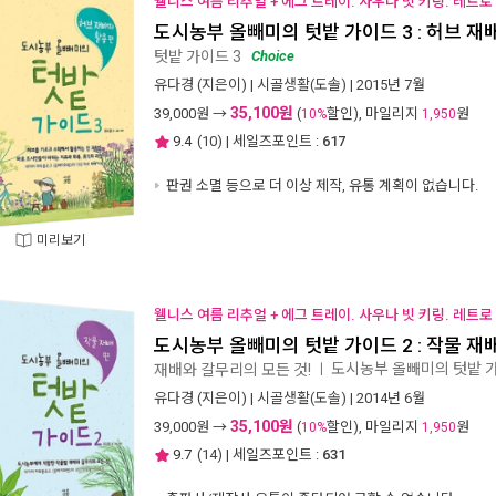
웰니스 여름 리추얼 + 에그 트레이. 사우나 빗 키링. 레트로
도시농부 올빼미의 텃밭 가이드 3 : 허브 재
텃밭 가이드 3
Choice
유다경
(지은이) |
시골생활(도솔)
| 2015년 7월
35,100원
39,000
원 →
(
할인), 마일리지
원
10%
1,950
9.4
(
10
) | 세일즈포인트 :
617
판권 소멸 등으로 더 이상 제작, 유통 계획이 없습니다.
미리보기
웰니스 여름 리추얼 + 에그 트레이. 사우나 빗 키링. 레트로
도시농부 올빼미의 텃밭 가이드 2 : 작물 재
도시농부 올빼미의 텃밭 가
재배와 갈무리의 모든 것!
ㅣ
유다경
(지은이) |
시골생활(도솔)
| 2014년 6월
35,100원
39,000
원 →
(
할인), 마일리지
원
10%
1,950
9.7
(
14
) | 세일즈포인트 :
631