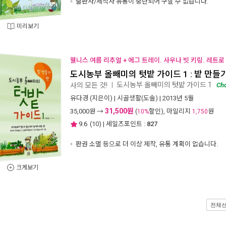
출판사/제작사 유통이 중단되어 구할 수 없습니다.
미리보기
웰니스 여름 리추얼 + 에그 트레이. 사우나 빗 키링. 레트로
도시농부 올빼미의 텃밭 가이드 1 : 밭 만들
도시농부 올빼미의 텃밭 가이드 1
사의 모든 것!
ㅣ
Ch
유다경
(지은이) |
시골생활(도솔)
| 2013년 5월
31,500원
35,000
원 →
(
할인), 마일리지
원
10%
1,750
9.6
(
10
) | 세일즈포인트 :
827
판권 소멸 등으로 더 이상 제작, 유통 계획이 없습니다.
크게보기
전체