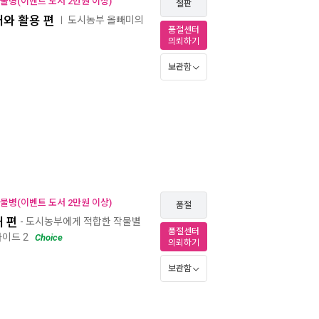
 물병(이벤트 도서 2만원 이상)
절판
배와 활용 편
도시농부 올빼미의
ㅣ
품절센터
의뢰하기
보관함
 물병(이벤트 도서 2만원 이상)
품절
배 편
- 도시농부에게 적합한 작물별
품절센터
이드 2
Choice
의뢰하기
보관함