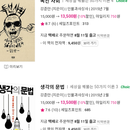
독선 사회
세상을 꿰뚫는 50가지 이론 4
ㅣ
Choice
강준만
(지은이) |
인물과사상사
| 2015년 7월
13,500원
15,000
원 →
(
할인), 마일리지
원
10%
750
8.7
(
6
) | 세일즈포인트 :
313
지금
택배
로 주문하면
8월 11일 출고
지역변경
이 책의 전자책 :
9,450
원
보러 가기
미리보기
생각의 문법
세상을 꿰뚫는 50가지 이론 3
ㅣ
Choi
강준만
(지은이) |
인물과사상사
| 2015년 2월
13,500원
15,000
원 →
(
할인), 마일리지
원
10%
750
7.6
(
10
) | 세일즈포인트 :
685
지금
택배
로 주문하면
8월 11일 출고
지역변경
이 책의 전자책 :
9,450
원
보러 가기