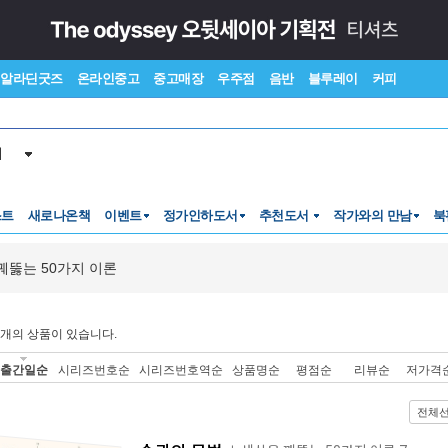
알라딘굿즈
온라인중고
중고매장
우주점
음반
블루레이
커피
서
스트
새로나온책
이벤트
정가인하도서
추천도서
작가와의 만남
북
꿰뚫는 50가지 이론
개의 상품이 있습니다.
출간일순
시리즈번호순
시리즈번호역순
상품명순
평점순
리뷰순
저가격
전체