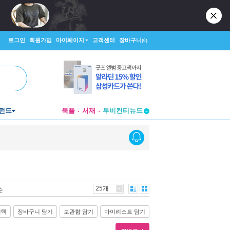
로그인
회원가입
마이페이지
고객센터
장바구니
(0)
펀드
북플
서재
투비컨티뉴드
창작플랫폼
투비컨티뉴드
25개
순
선택
장바구니 담기
보관함 담기
마이리스트 담기