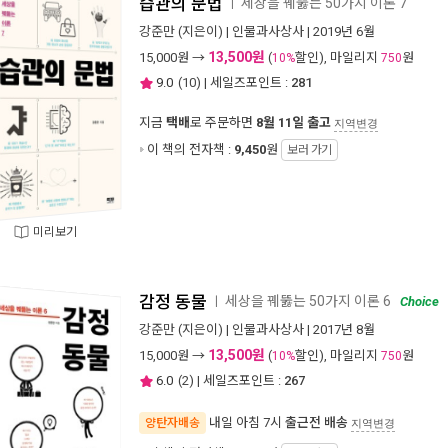
습관의 문법
세상을 꿰뚫는 50가지 이론 7
ㅣ
강준만
(지은이) |
인물과사상사
| 2019년 6월
13,500원
15,000
원 →
(
할인), 마일리지
원
10%
750
9.0
(
10
) | 세일즈포인트 :
281
지금
택배
로 주문하면
8월 11일 출고
지역변경
이 책의 전자책 :
9,450
원
보러 가기
미리보기
감정 동물
세상을 꿰뚫는 50가지 이론 6
ㅣ
Choice
강준만
(지은이) |
인물과사상사
| 2017년 8월
13,500원
15,000
원 →
(
할인), 마일리지
원
10%
750
6.0
(
2
) | 세일즈포인트 :
267
내일 아침 7시
출근전 배송
양탄자배송
지역변경