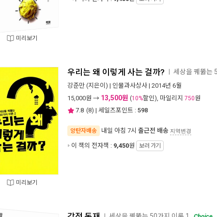
미리보기
우리는 왜 이렇게 사는 걸까?
세상을 꿰뚫는 5
ㅣ
강준만
(지은이) |
인물과사상사
| 2014년 6월
13,500원
15,000
원 →
(
할인), 마일리지
원
10%
750
7.8
(
8
) | 세일즈포인트 :
598
내일 아침 7시
출근전 배송
양탄자배송
지역변경
이 책의 전자책 :
9,450
원
보러 가기
미리보기
감정 독재
세상을 꿰뚫는 50가지 이론 1
ㅣ
Choice