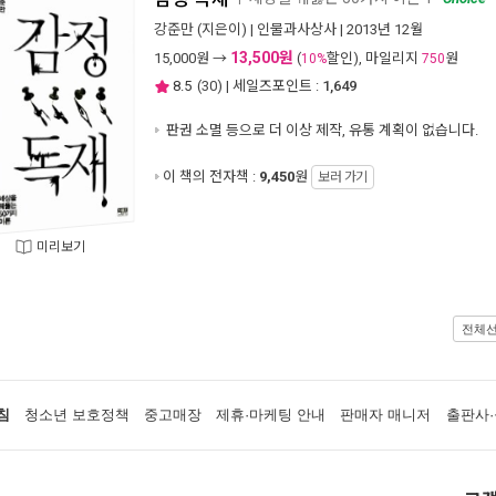
강준만
(지은이) |
인물과사상사
| 2013년 12월
13,500원
15,000
원 →
(
할인), 마일리지
원
10%
750
8.5
(
30
) | 세일즈포인트 :
1,649
판권 소멸 등으로 더 이상 제작, 유통 계획이 없습니다.
이 책의 전자책 :
9,450
원
보러 가기
미리보기
전체
침
청소년 보호정책
중고매장
제휴·마케팅 안내
판매자 매니저
출판사·