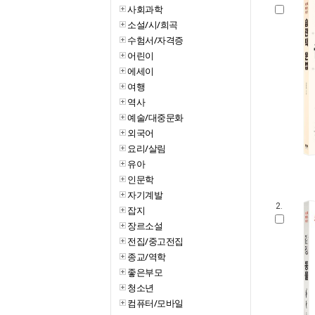
사회과학
소설/시/희곡
수험서/자격증
어린이
에세이
여행
역사
예술/대중문화
외국어
요리/살림
유아
인문학
자기계발
2.
잡지
장르소설
전집/중고전집
종교/역학
좋은부모
청소년
컴퓨터/모바일