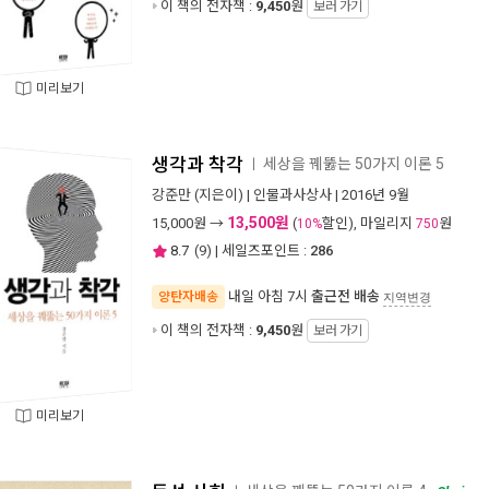
이 책의 전자책 :
9,450
원
보러 가기
미리보기
생각과 착각
세상을 꿰뚫는 50가지 이론 5
ㅣ
강준만
(지은이) |
인물과사상사
| 2016년 9월
13,500원
15,000
원 →
(
할인), 마일리지
원
10%
750
8.7
(
9
) | 세일즈포인트 :
286
내일 아침 7시
출근전 배송
양탄자배송
지역변경
이 책의 전자책 :
9,450
원
보러 가기
미리보기