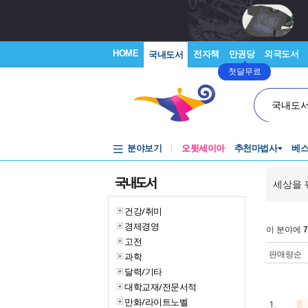
HOME
전자책
만권당
외국도서
국내도서
첫달무료
국내도
분야보기
오뒷세이아
추천마법사
베
국내도서
세상을 
건강/취미
경제경영
이 분야에
7
고전
판매량순
과학
달력/기타
대학교재/전문서적
만화/라이트노벨
1.