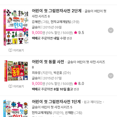
어린이 첫 그림한자사전 2단계
-
글송이 어린이 첫
사전 시리즈 6
김혜련
(그림),
한자교재개발팀
(구성)
글송이
|
2015년 09월
9,000
9.5
원 (10% 할인 / 500원)
택배
로 주문하면
내일
수령
변경
미리보기
어린이 첫 동물 사전
-
글송이 어린이 첫 사전 시리즈
8
최유성
(지은이),
박은호
(감수)
글송이
|
2015년 07월
9,000
8.0
원 (10% 할인 / 500원)
미리보기
택배
로 주문하면
8월 10일 출고
변경
어린이 첫 그림한자사전 1단계
- 쉽고 재미있는
-
글송이 어린이 첫 사전 시리즈 5
한자교재개발팀
(지은이),
신재환
(그림)