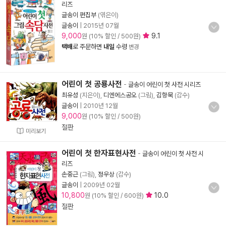
리즈
글송이 편집부
(엮은이)
글송이
|
2015년 07월
9,000
9.1
원 (10% 할인 / 500원)
택배
로 주문하면
내일
수령
변경
어린이 첫 공룡사전
-
글송이 어린이 첫 사전 시리즈
최유성
(지은이),
디엔에스공오
(그림),
김항묵
(감수)
글송이
|
2010년 12월
9,000
원 (10% 할인 / 500원)
절판
미리보기
어린이 첫 한자표현사전
-
글송이 어린이 첫 사전 시
리즈
손중근
(그림),
정우상
(감수)
글송이
|
2009년 02월
10,800
10.0
원 (10% 할인 / 600원)
절판