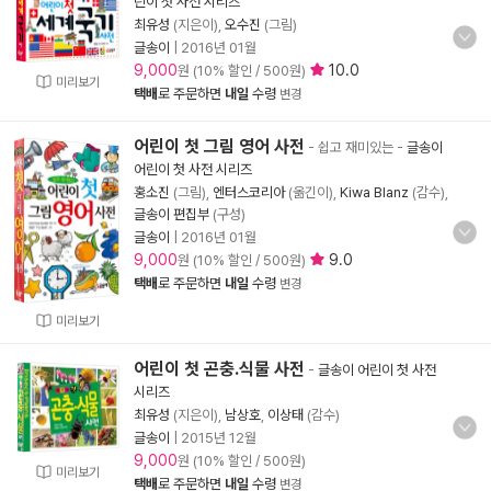
린이 첫 사전 시리즈
최유성
(지은이),
오수진
(그림)
글송이
|
2016년 01월
9,000
10.0
원 (10% 할인 / 500원)
미리보기
택배
로 주문하면
내일
수령
변경
어린이 첫 그림 영어 사전
- 쉽고 재미있는
-
글송이
어린이 첫 사전 시리즈
홍소진
(그림),
엔터스코리아
(옮긴이),
Kiwa Blanz
(감수),
글송이 편집부
(구성)
글송이
|
2016년 01월
9,000
9.0
원 (10% 할인 / 500원)
택배
로 주문하면
내일
수령
변경
미리보기
어린이 첫 곤충.식물 사전
-
글송이 어린이 첫 사전
시리즈
최유성
(지은이),
남상호
,
이상태
(감수)
글송이
|
2015년 12월
9,000
원 (10% 할인 / 500원)
미리보기
택배
로 주문하면
내일
수령
변경