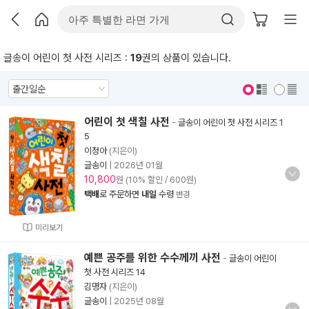
글송이 어린이 첫 사전 시리즈 :
19
권의 상품이 있습니다.
표지 보기
표지 안보기
어린이 첫 색칠 사전
-
글송이 어린이 첫 사전 시리즈 1
5
이정아
(지은이)
글송이
|
2026년 01월
10,800
원 (10% 할인 / 600원)
택배
로 주문하면
내일
수령
변경
미리보기
예쁜 공주를 위한 수수께끼 사전
-
글송이 어린이
첫 사전 시리즈 14
김명자
(지은이)
글송이
|
2025년 08월