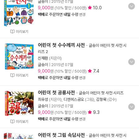
글송이
|
2015년 07월
9,000
10.0
원 (10% 할인 / 500원)
택배
로 주문하면
내일
수령
변경
미리보기
어린이 첫 수수께끼 사전
-
글송이 어린이 첫 사전 시
리즈 2
신재환
(지은이)
글송이
|
2015년 07월
9,000
7.4
원 (10% 할인 / 500원)
미리보기
택배
로 주문하면
내일
수령
변경
어린이 첫 공룡사전
-
글송이 어린이 첫 사전 시리즈
최유성
(지은이),
디엔에스공오
(그림),
김항묵
(감수)
글송이
|
2015년 07월
9,000
9.3
원 (10% 할인 / 500원)
택배
로 주문하면
내일
수령
변경
미리보기
어린이 첫 그림 속담사전
-
글송이 어린이 첫 사전 시