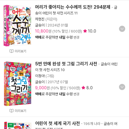
머리가 좋아지는 수수께끼 도전! 294문제
-
글
송이 어린이 첫 사전 시리즈 11
차현진
(지은이)
글송이
|
2024년 01월
10,800
10.0
원 (10% 할인 / 600원)
택배
로 주문하면
내일
수령
변경
미리보기
5번 만에 완성 첫 그림 그리기 사전
-
글송이 어린
이 첫 사전 시리즈 10
이정아
(그림)
글송이
|
2017년 07월
9,000
8.0
원 (10% 할인 / 500원)
택배
로 주문하면
내일
수령
변경
미리보기
어린이 첫 세계 국기 사전
- 196개 나라
-
글송이 어