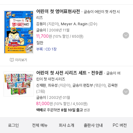
어린이 첫 영어표현사전
-
글송이 어린이 첫 사전 시
리즈
김동미
(지은이),
Meyer A. Ragin
(감수)
글송이
|
2008년 11월
11,700
원 (10% 할인 / 650원)
절판
부록 : CD 1장
미리보기
어린이 첫 사전 시리즈 세트 - 전9권
-
글송이 어
린이 첫 사전 시리즈
신재환
,
최유성
(지은이),
글송이 편집부
(엮은이),
김옥현
(그림)
글송이
|
2002년 01월
81,000
원 (10% 할인 / 4,500원)
택배
로 주문하면
8월 10일 출고
변경
로그인
전체 메뉴
회사 소개
출판사 안내
PC 버전