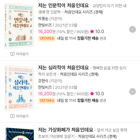
저는 인문학이 처음인데요
- 교양인이 되기 위한 내
생애 첫 인문학
-
처음인데요 시리즈 (경제)
박홍순
(지은이)
한빛비즈
|
2021년 03월
16,200
10.0
원 (10% 할인 / 900원)
내일 밤 11시
잠들기전 배송
양탄자배송
변경
미리보기
저는 심리학이 처음인데요
- 행복한 삶을 위한 심리
학의 모든것
-
처음인데요 시리즈 (경제)
강현식
(지은이)
한빛비즈
|
2021년 03월
16,200
10.0
원 (10% 할인 / 900원)
내일 밤 11시
잠들기전 배송
양탄자배송
변경
미리보기
저는 가상화폐가 처음인데요
- 앞서 가고 싶은 투자
초보의 가상화폐 입문기
-
처음인데요 시리즈 (경제)