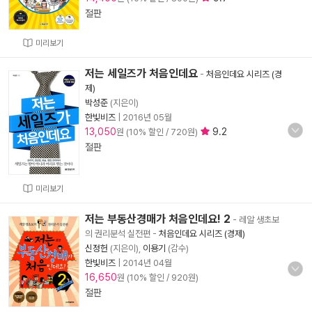
절판
미리보기
저는 세일즈가 처음인데요
-
처음인데요 시리즈 (경
제)
박성준
(지은이)
한빛비즈
|
2016년 05월
13,050
9.2
원 (10% 할인 / 720원)
절판
미리보기
저는 부동산경매가 처음인데요! 2
- 레알 생초보
의 권리분석 실전편
-
처음인데요 시리즈 (경제)
신정헌
(지은이),
이용기
(감수)
한빛비즈
|
2014년 04월
16,650
원 (10% 할인 / 920원)
절판