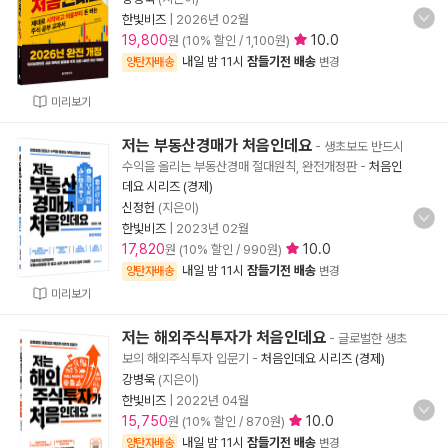
한빛비즈
|
2026년 02월
19,800
10.0
원 (10% 할인 / 1,100원)
내일 밤 11시
잠들기전 배송
양탄자배송
변경
미리보기
저는 부동산경매가 처음인데요
- 생초보도 반드시
수익을 올리는 부동산경매 절대원칙, 완전개정판
-
처음인
데요 시리즈 (경제)
신정헌
(지은이)
한빛비즈
|
2023년 02월
17,820
10.0
원 (10% 할인 / 990원)
내일 밤 11시
잠들기전 배송
양탄자배송
변경
미리보기
저는 해외주식투자가 처음인데요
- 글로벌한 생초
보의 해외주식투자 입문기
-
처음인데요 시리즈 (경제)
강병욱
(지은이)
한빛비즈
|
2022년 04월
15,750
10.0
원 (10% 할인 / 870원)
내일 밤 11시
잠들기전 배송
양탄자배송
변경