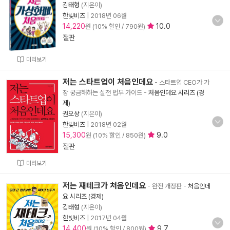
김태형
(지은이)
한빛비즈
|
2018년 06월
14,220
10.0
원 (10% 할인 / 790원)
절판
미리보기
저는 스타트업이 처음인데요
- 스타트업 CEO가 가
장 궁금해하는 실전 법무 가이드
-
처음인데요 시리즈 (경
제)
권오상
(지은이)
한빛비즈
|
2018년 02월
15,300
9.0
원 (10% 할인 / 850원)
절판
미리보기
저는 재테크가 처음인데요
- 완전 개정판
-
처음인데
요 시리즈 (경제)
김태형
(지은이)
한빛비즈
|
2017년 04월
14,400
9.7
원 (10% 할인 / 800원)