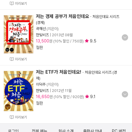
미리보기
저는 경제 공부가 처음인데요
-
처음인데요 시리즈
(경제)
곽해선
(지은이)
한빛비즈
|
2013년 08월
13,500
9.5
원 (10% 할인 / 750원)
절판
미리보기
저는 ETF가 처음인데요!
-
처음인데요 시리즈 (경
제)
이덕주
(지은이)
한빛비즈
|
2012년 11월
16,650
9.1
원 (10% 할인 / 920원)
절판
미리보기
로그인
전체 메뉴
회사 소개
출판사 안내
PC 버전