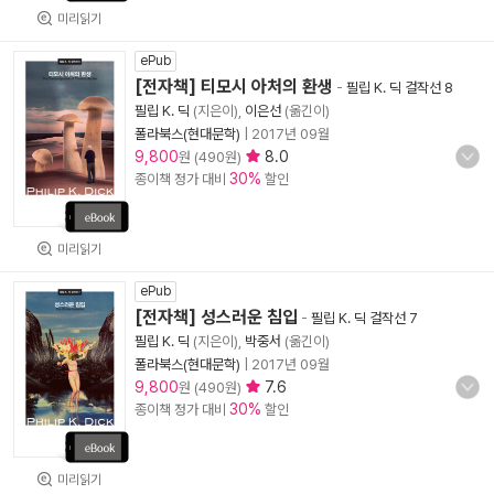
미리읽기
ePub
[전자책] 티모시 아처의 환생
-
필립 K. 딕 걸작선 8
필립 K. 딕
(지은이),
이은선
(옮긴이)
폴라북스(현대문학)
|
2017년 09월
9,800
8.0
원 (490원)
30%
종이책 정가 대비
할인
미리읽기
ePub
[전자책] 성스러운 침입
-
필립 K. 딕 걸작선 7
필립 K. 딕
(지은이),
박중서
(옮긴이)
폴라북스(현대문학)
|
2017년 09월
9,800
7.6
원 (490원)
30%
종이책 정가 대비
할인
미리읽기