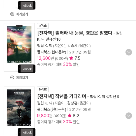
미리읽기
ePub
[전자책] 흘러라 내 눈물, 경관은 말했다
-
필립
K. 딕 걸작선 10
필립 K. 딕
(지은이),
박중서
(옮긴이)
폴라북스(현대문학)
|
2017년 09월
12,600
7.5
원 (630원)
30%
종이책 정가 대비
할인
미리읽기
ePub
[전자책] 작년을 기다리며
-
필립 K. 딕 걸작선 9
필립 K. 딕
(지은이),
김상훈
(옮긴이)
폴라북스(현대문학)
|
2017년 09월
9,800
8.2
원 (490원)
30%
종이책 정가 대비
할인