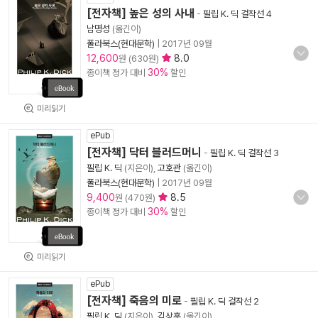
[전자책] 높은 성의 사내
-
필립 K. 딕 걸작선 4
남명성
(옮긴이)
폴라북스(현대문학)
|
2017년 09월
12,600
8.0
원 (630원)
30%
종이책 정가 대비
할인
미리읽기
ePub
[전자책] 닥터 블러드머니
-
필립 K. 딕 걸작선 3
필립 K. 딕
(지은이),
고호관
(옮긴이)
폴라북스(현대문학)
|
2017년 09월
9,400
8.5
원 (470원)
30%
종이책 정가 대비
할인
미리읽기
ePub
[전자책] 죽음의 미로
-
필립 K. 딕 걸작선 2
필립 K. 딕
(지은이),
김상훈
(옮긴이)