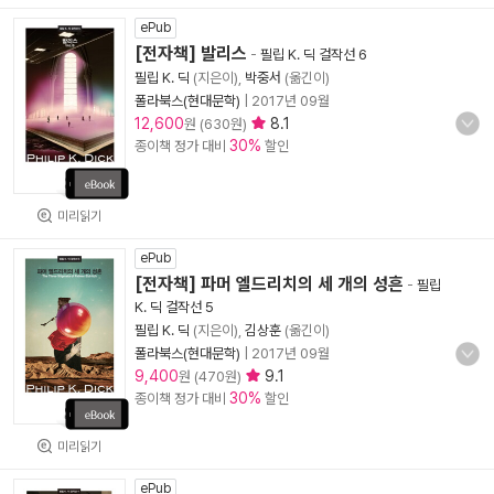
ePub
[전자책] 발리스
-
필립 K. 딕 걸작선 6
필립 K. 딕
(지은이),
박중서
(옮긴이)
폴라북스(현대문학)
|
2017년 09월
12,600
8.1
원 (630원)
30%
종이책 정가 대비
할인
미리읽기
ePub
[전자책] 파머 엘드리치의 세 개의 성흔
-
필립
K. 딕 걸작선 5
필립 K. 딕
(지은이),
김상훈
(옮긴이)
폴라북스(현대문학)
|
2017년 09월
9,400
9.1
원 (470원)
30%
종이책 정가 대비
할인
미리읽기
ePub