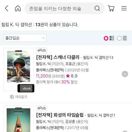
필립 K. 딕 걸작선 :
13
권의 상품이 있습니다.
표지 보기
표지 안보기
ePub
[전자책] 스캐너 다클리
-
필립 K. 딕 걸작선 13
필립 K. 딕
(지은이),
조호근
(옮긴이)
폴라북스(현대문학)
|
2020년 02월
11,200
8.9
원 (560원)
30%
종이책 정가 대비
할인
미리읽기
ePub
[전자책] 화성의 타임슬립
-
필립 K. 딕 걸작선 1
필립 K. 딕
(지은이),
김상훈
(옮긴이)
폴라북스(현대문학)
|
2017년 09월