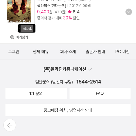
폴라북스(현대문학)
|
2017년 09월
9,400
8.4
원 (470원)
30%
종이책 정가 대비
할인
미리읽기
로그인
전체 메뉴
회사 소개
출판사 안내
PC 버전
(주)알라딘커뮤니케이션
1544-2514
일반문의 (발신자 부담)
1:1 문의
FAQ
중고매장 위치, 영업시간 안내
뒤로가
기