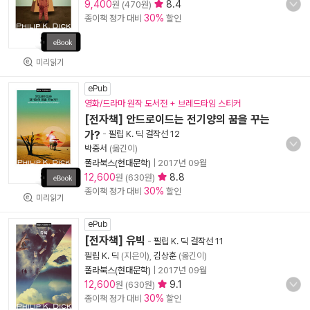
9,400
8.4
원 (470원)
30%
종이책 정가 대비
할인
미리읽기
ePub
영화/드라마 원작 도서전 + 브레드타임 스티커
[전자책] 안드로이드는 전기양의 꿈을 꾸는
가?
-
필립 K. 딕 걸작선 12
박중서
(옮긴이)
폴라북스(현대문학)
|
2017년 09월
12,600
8.8
원 (630원)
30%
종이책 정가 대비
할인
미리읽기
ePub
[전자책] 유빅
-
필립 K. 딕 걸작선 11
필립 K. 딕
(지은이),
김상훈
(옮긴이)
폴라북스(현대문학)
|
2017년 09월
12,600
9.1
원 (630원)
30%
종이책 정가 대비
할인