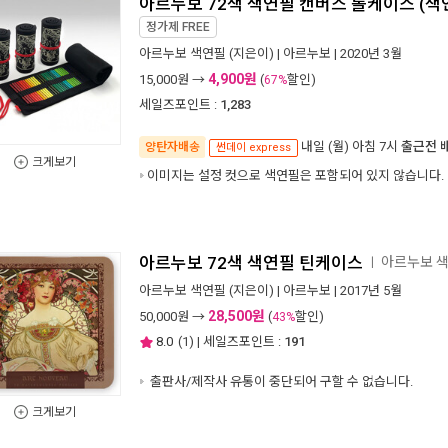
아르누보 72색 색연필 캔버스 롤케이스 (색
정가제
FREE
아르누보 색연필
(지은이) |
아르누보
| 2020년 3월
4,900원
15,000
원 →
(
할인)
67%
세일즈포인트 :
1,283
내일 (월) 아침 7시
출근전 
양탄자배송
썬데이 express
크게보기
이미지는 설정 컷으로 색연필은 포함되어 있지 않습니다.
아르누보 72색 색연필 틴케이스
아르누보 
ㅣ
아르누보 색연필
(지은이) |
아르누보
| 2017년 5월
28,500원
50,000
원 →
(
할인)
43%
8.0
(
1
) | 세일즈포인트 :
191
출판사/제작사 유통이 중단되어 구할 수 없습니다.
크게보기