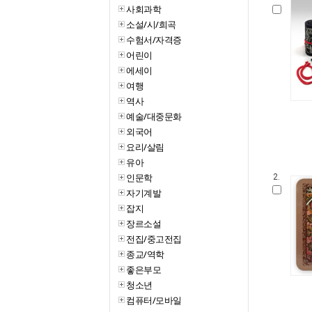
사회과학
소설/시/희곡
수험서/자격증
어린이
에세이
여행
역사
예술/대중문화
외국어
요리/살림
유아
인문학
2.
자기계발
잡지
장르소설
전집/중고전집
종교/역학
좋은부모
청소년
컴퓨터/모바일