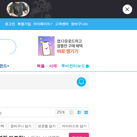
로그인
회원가입
마이페이지
고객센터
장바구니
(0)
펀드
북플
서재
투비컨티뉴드
창작플랫폼
투비컨티뉴드
25개
순
선택
장바구니 담기
보관함 담기
마이리스트 담기