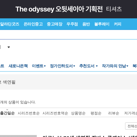
알라딘굿즈
온라인중고
중고매장
우주점
음반
블루레이
커피
서
스트
새로나온책
이벤트
정가인하도서
추천도서
작가와의 만남
북
 색연필
개의 상품이 있습니다.
출간일순
시리즈번호순
시리즈번호역순
상품명순
평점순
리뷰순
저가격
전체