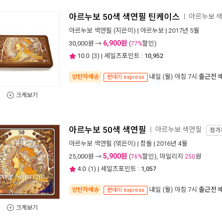
아르누보 50색 색연필 틴케이스
아르누보 
ㅣ
아르누보 색연필
(지은이) |
아르누보
| 2017년 5월
6,900원
30,000
원 →
(
할인)
77%
10.0
(
3
) | 세일즈포인트 :
10,952
내일 (월) 아침 7시
출근전 
양탄자배송
썬데이 express
크게보기
아르누보 50색 색연필
아르누보 색연필
ㅣ
정가
아르누보 색연필
(엮은이) |
참돌
| 2016년 4월
5,900원
25,000
원 →
(
할인), 마일리지
원
76%
250
4.0
(
1
) | 세일즈포인트 :
1,057
내일 (월) 아침 7시
출근전 
양탄자배송
썬데이 express
크게보기