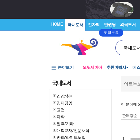
HOME
전자책
만권당
외국도서
국내도서
첫달무료
국내도
분야보기
오뒷세이아
추천마법사
베
국내도서
아르누보
건강/취미
경제경영
이 분야에
5
고전
판매량순
과학
달력/기타
대학교재/전문서적
만화/라이트노벨
1.