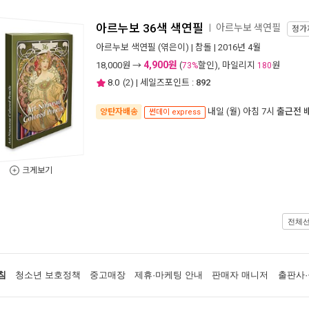
아르누보 36색 색연필
아르누보 색연필
ㅣ
정가
아르누보 색연필
(엮은이) |
참돌
| 2016년 4월
4,900원
18,000
원 →
(
할인), 마일리지
원
73%
180
8.0
(
2
) | 세일즈포인트 :
892
내일 (월) 아침 7시
출근전 
양탄자배송
썬데이 express
크게보기
전체
침
청소년 보호정책
중고매장
제휴·마케팅 안내
판매자 매니저
출판사·