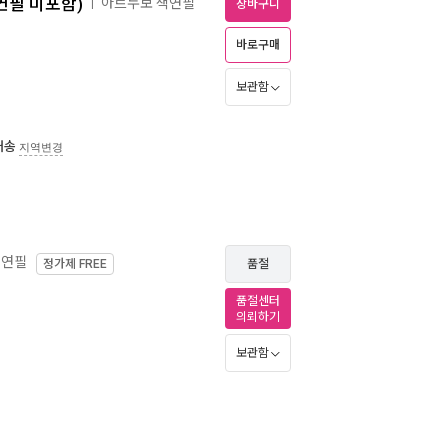
연필 미포함)
아르누보 색연필
ㅣ
장바구니
바로구매
보관함
배송
지역변경
색연필
정가제
FREE
품절
품절센터
의뢰하기
보관함