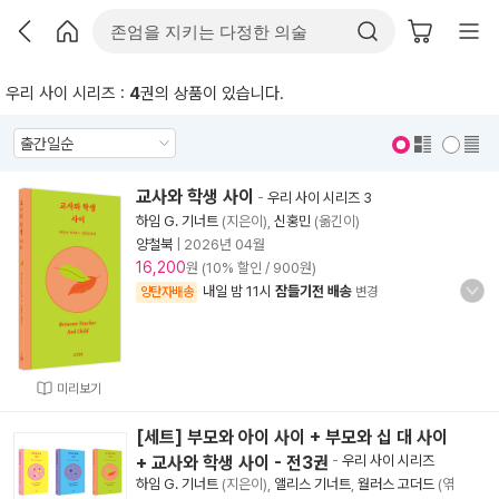
우리 사이 시리즈 :
4
권의 상품이 있습니다.
표지 보기
표지 안보기
교사와 학생 사이
-
우리 사이 시리즈 3
하임 G. 기너트
(지은이),
신홍민
(옮긴이)
양철북
|
2026년 04월
16,200
원 (10% 할인 / 900원)
내일 밤 11시
잠들기전 배송
양탄자배송
변경
미리보기
[세트] 부모와 아이 사이 + 부모와 십 대 사이
+ 교사와 학생 사이 - 전3권
-
우리 사이 시리즈
하임 G. 기너트
(지은이),
앨리스 기너트
,
월러스 고더드
(엮