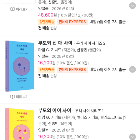
은이),
신홍민
(옮긴이)
양철북
|
2026년 04월
미리보기
48,600
원 (10% 할인 / 2,700원)
내일 (월) 아침 7시
출근
양탄자배송
썬데이 EXPRESS
전 배송
변경
부모와 십 대 사이
-
우리 사이 시리즈 2
하임 G. 기너트
(지은이),
신홍민
(옮긴이)
양철북
|
2025년 08월
16,200
원 (10% 할인 / 900원)
내일 (월) 아침 7시
출근
양탄자배송
썬데이 EXPRESS
전 배송
변경
미리보기
부모와 아이 사이
-
우리 사이 시리즈 1
하임 G. 기너트
(지은이),
앨리스 기너트
,
월러스 고더드
(엮
은이),
신홍민
(옮긴이)
양철북
|
2025년 04월
16,200
원 (10% 할인 / 900원)