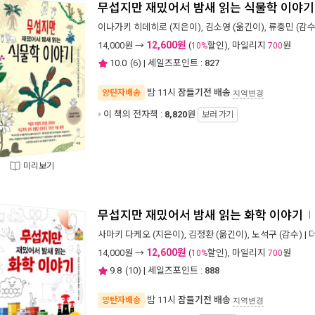
무섭지만 재밌어서 밤새 읽는 식물학 이야기
이나가키 히데히로
(지은이),
김소영
(옮긴이),
류충민
(감수)
12,600원
14,000
원 →
(
할인), 마일리지
원
10%
700
10.0
(
6
) | 세일즈포인트 :
827
밤 11시
잠들기전 배송
양탄자배송
지역변경
이 책의 전자책 :
8,820
원
보러 가기
미리보기
무섭지만 재밌어서 밤새 읽는 화학 이야기
ㅣ
사마키 다케오
(지은이),
김정환
(옮긴이),
노석구
(감수) |
12,600원
14,000
원 →
(
할인), 마일리지
원
10%
700
9.8
(
10
) | 세일즈포인트 :
888
밤 11시
잠들기전 배송
양탄자배송
지역변경