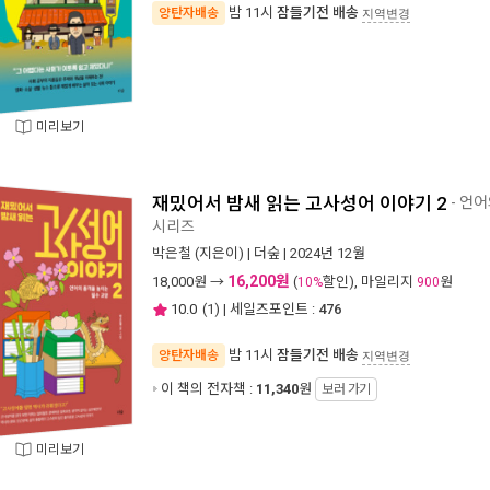
밤 11시
잠들기전 배송
양탄자배송
지역변경
미리보기
재밌어서 밤새 읽는 고사성어 이야기 2
- 언
시리즈
박은철
(지은이) |
더숲
| 2024년 12월
16,200원
18,000
원 →
(
할인), 마일리지
원
10%
900
10.0
(
1
) | 세일즈포인트 :
476
밤 11시
잠들기전 배송
양탄자배송
지역변경
이 책의 전자책 :
11,340
원
보러 가기
미리보기