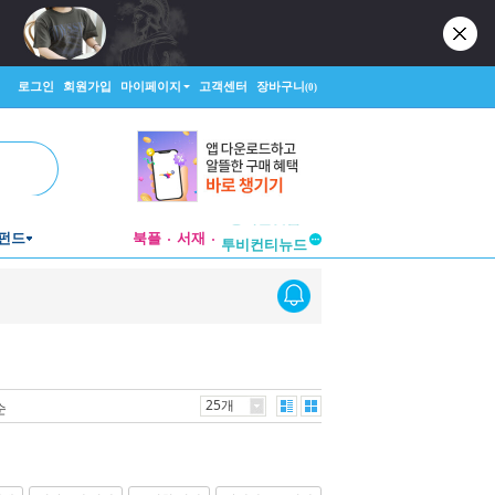
로그인
회원가입
마이페이지
고객센터
장바구니
(0)
펀드
북플
서재
투비컨티뉴드
창작플랫폼
투비컨티뉴드
25개
순