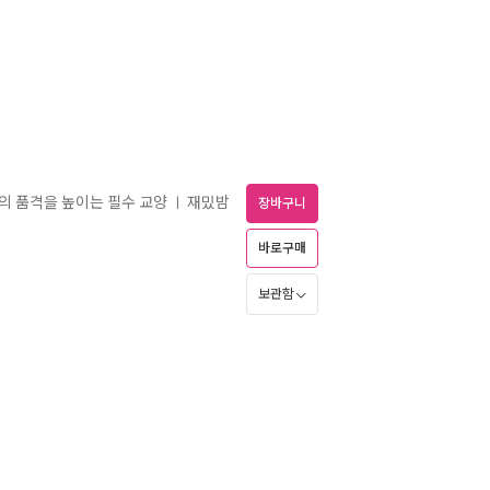
어의 품격을 높이는 필수 교양
재밌밤
ㅣ
장바구니
바로구매
보관함