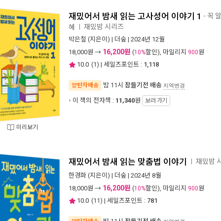
재밌어서 밤새 읽는 고사성어 이야기 1
- 꼭 
재밌밤 시리즈
혜
ㅣ
박은철
(지은이) |
더숲
| 2024년 12월
16,200원
18,000
원 →
(
할인), 마일리지
원
10%
900
10.0
(
1
) | 세일즈포인트 :
1,118
밤 11시
잠들기전 배송
양탄자배송
지역변경
이 책의 전자책 :
11,340
원
보러 가기
미리보기
재밌어서 밤새 읽는 맞춤법 이야기
재밌밤 
ㅣ
한경화
(지은이) |
더숲
| 2024년 8월
16,200원
18,000
원 →
(
할인), 마일리지
원
10%
900
10.0
(
11
) | 세일즈포인트 :
781