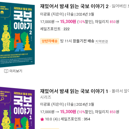
재밌어서 밤새 읽는 국보 이야기 2
- 잃어버린
이광표
(지은이) |
더숲
| 2024년 3월
15,300원
17,000
원 →
(
할인), 마일리지
원
10%
850
세일즈포인트 :
222
밤 11시
잠들기전 배송
양탄자배송
지역변경
미리보기
재밌어서 밤새 읽는 국보 이야기 1
- 몰라서 
시리즈
이광표
(지은이) |
더숲
| 2024년 3월
15,300원
17,000
원 →
(
할인), 마일리지
원
10%
850
10.0
(
4
) | 세일즈포인트 :
354