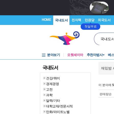
HOME
전자책
만권당
외국도서
국내도서
첫달무료
국내도
분야보기
오뒷세이아
추천마법사
베
국내도서
재밌밤 
건강/취미
경제경영
이 분야에
5
고전
판매량순
과학
달력/기타
대학교재/전문서적
만화/라이트노벨