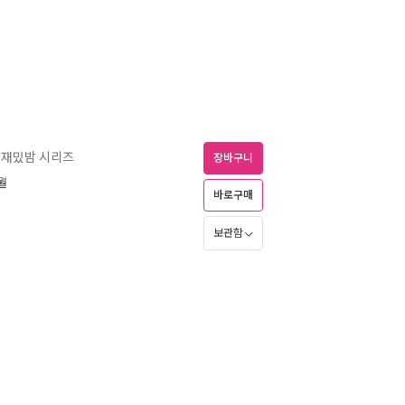
재밌밤 시리즈
장바구니
6월
바로구매
보관함