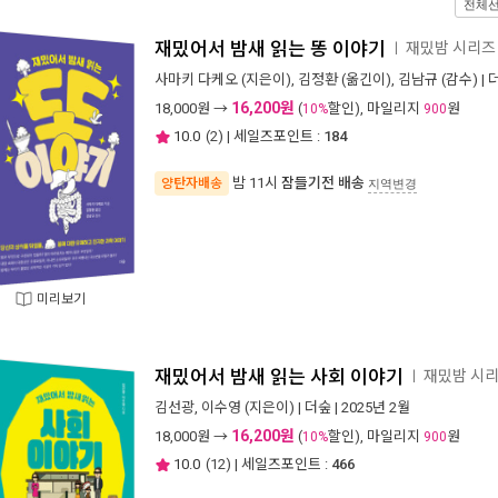
전체
재밌어서 밤새 읽는 똥 이야기
재밌밤 시리
ㅣ
사마키 다케오
(지은이),
김정환
(옮긴이),
김남규
(감수) |
16,200원
18,000
원 →
(
할인), 마일리지
원
10%
900
10.0
(
2
) | 세일즈포인트 :
184
밤 11시
잠들기전 배송
양탄자배송
지역변경
미리보기
재밌어서 밤새 읽는 사회 이야기
재밌밤 시
ㅣ
김선광
,
이수영
(지은이) |
더숲
| 2025년 2월
16,200원
18,000
원 →
(
할인), 마일리지
원
10%
900
10.0
(
12
) | 세일즈포인트 :
466