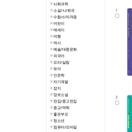
사회과학
소설/시/희곡
1.
수험서/자격증
어린이
에세이
여행
역사
예술/대중문화
외국어
요리/살림
유아
인문학
자기계발
잡지
장르소설
2.
전집/중고전집
종교/역학
좋은부모
청소년
컴퓨터/모바일