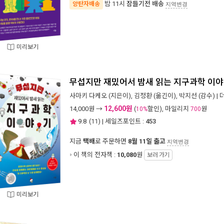
밤 11시
잠들기전 배송
양탄자배송
지역변경
미리보기
무섭지만 재밌어서 밤새 읽는 지구과학 이
사마키 다케오
(지은이),
김정환
(옮긴이),
박지선
(감수) |
12,600원
14,000
원 →
(
할인), 마일리지
원
10%
700
9.8
(
11
) | 세일즈포인트 :
453
지금
택배
로 주문하면
8월 11일 출고
지역변경
이 책의 전자책 :
10,080
원
보러 가기
미리보기