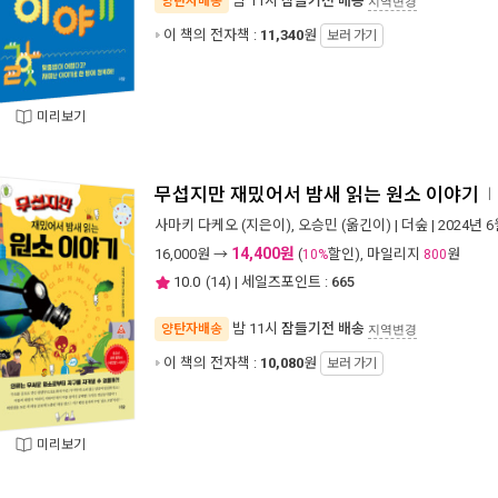
밤 11시
잠들기전 배송
양탄자배송
지역변경
이 책의 전자책 :
11,340
원
보러 가기
미리보기
무섭지만 재밌어서 밤새 읽는 원소 이야기
ㅣ
사마키 다케오
(지은이),
오승민
(옮긴이) |
더숲
| 2024년 
14,400원
16,000
원 →
(
할인), 마일리지
원
10%
800
10.0
(
14
) | 세일즈포인트 :
665
밤 11시
잠들기전 배송
양탄자배송
지역변경
이 책의 전자책 :
10,080
원
보러 가기
미리보기