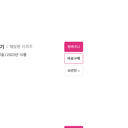
야기
재밌밤 시리즈
ㅣ
장바구니
더숲
| 2023년 10월
바로구매
보관함