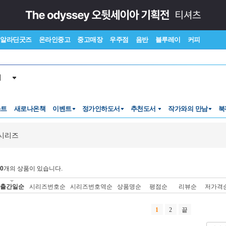
알라딘굿즈
온라인중고
중고매장
우주점
음반
블루레이
커피
서
스트
새로나온책
이벤트
정가인하도서
추천도서
작가와의 만남
북
시리즈
0
개의 상품이 있습니다.
출간일순
시리즈번호순
시리즈번호역순
상품명순
평점순
리뷰순
저가격
1
2
끝