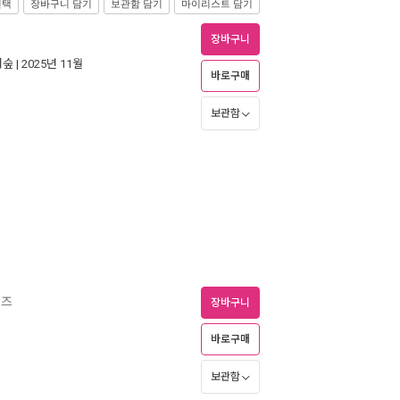
선택
장바구니 담기
보관함 담기
마이리스트 담기
즈
장바구니
더숲
| 2025년 11월
바로구매
보관함
리즈
장바구니
바로구매
보관함