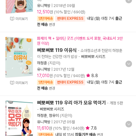
유니책방
|
2018년 09월
12,510
원 (10% 할인 / 690원)
내일 (월) 아침 7시
출근
양탄자배송
썬데이 EXPRESS
미리보기
전 배송
변경
화제의 책 + 알라딘 굿즈 (이벤트 도서 포함, 국내도서 3만
원 이상)
삐뽀삐뽀 119 이유식
- 소아청소년과 전문의 하정훈
이 전하는 건강한 아가 밥상
-
삐뽀삐뽀 시리즈
하정훈
(지은이)
유니책방
|
2017년 12월
17,010
8.8
원 (10% 할인 / 940원)
내일 (월) 아침 7시
출근
양탄자배송
썬데이 EXPRESS
미리보기
전 배송
변경
삐뽀삐뽀 119 우리 아가 모유 먹이기
- 개정 5판
-
삐뽀삐뽀 시리즈
하정훈
,
정유미
(지은이)
유니책방
|
2017년 05월
11,610
7.8
원 (10% 할인 / 640원)
내일 밤 11시
잠들기전 배송
양탄자배송
변경