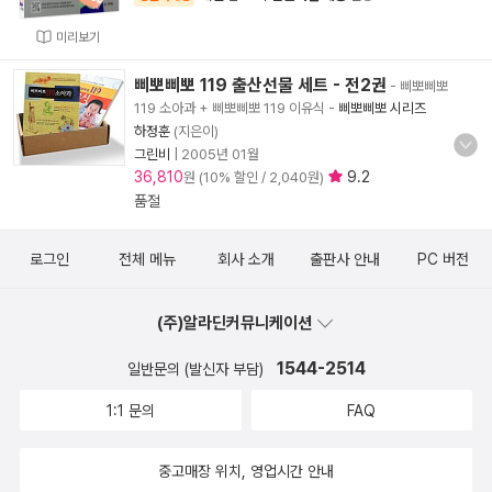
미리보기
삐뽀삐뽀 119 출산선물 세트 - 전2권
- 삐뽀삐뽀
119 소아과 + 삐뽀삐뽀 119 이유식
-
삐뽀삐뽀 시리즈
하정훈
(지은이)
그린비
|
2005년 01월
36,810
9.2
원 (10% 할인 / 2,040원)
품절
로그인
전체 메뉴
회사 소개
출판사 안내
PC 버전
(주)알라딘커뮤니케이션
1544-2514
일반문의 (발신자 부담)
1:1 문의
FAQ
중고매장 위치, 영업시간 안내