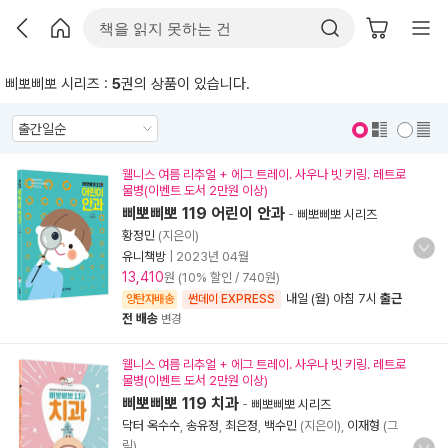
삐뽀삐뽀 시리즈 :
5
권의 상품이 있습니다.
표지 보기
표지 안보기
웰니스 여름 리추얼 + 에그 트레이. 사우나 빗 키링. 레트로
물병(이벤트 도서 2만원 이상)
삐뽀삐뽀 119 어린이 안과
-
삐뽀삐뽀 시리즈
황정민
(지은이)
유니책방
|
2023년 04월
13,410
원 (10% 할인 / 740원)
내일 (월) 아침 7시
출근
양탄자배송
썬데이 EXPRESS
전 배송
변경
웰니스 여름 리추얼 + 에그 트레이. 사우나 빗 키링. 레트로
물병(이벤트 도서 2만원 이상)
삐뽀삐뽀 119 치과
-
삐뽀삐뽀 시리즈
닥터 옥수수
,
송유정
,
최은정
,
백수민
(지은이),
이재형
(그
림)