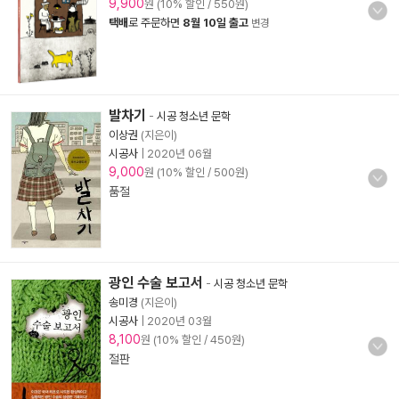
9,900
원 (10% 할인 / 550원)
택배
로 주문하면
8월 10일 출고
변경
발차기
-
시공 청소년 문학
이상권
(지은이)
시공사
|
2020년 06월
9,000
원 (10% 할인 / 500원)
품절
광인 수술 보고서
-
시공 청소년 문학
송미경
(지은이)
시공사
|
2020년 03월
8,100
원 (10% 할인 / 450원)
절판