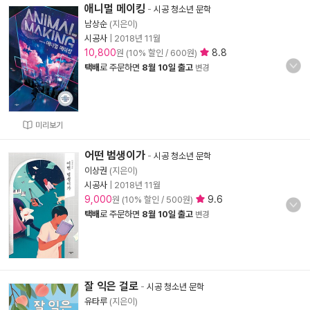
애니멀 메이킹
-
시공 청소년 문학
남상순
(지은이)
시공사
|
2018년 11월
10,800
8.8
원 (10% 할인 / 600원)
택배
로 주문하면
8월 10일 출고
변경
미리보기
어떤 범생이가
-
시공 청소년 문학
이상권
(지은이)
시공사
|
2018년 11월
9,000
9.6
원 (10% 할인 / 500원)
택배
로 주문하면
8월 10일 출고
변경
잘 익은 걸로
-
시공 청소년 문학
유타루
(지은이)