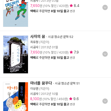
시공사
|
2013년 03월
7,650
8.4
원 (10% 할인 / 420원)
택배
로 주문하면
8월 10일 출고
변경
사자의 꿈
-
시공 청소년 문학 52
최유정
(지은이)
시공사
|
2013년 01월
7,650
7.9
원 (10% 할인 / 420원)
택배
로 주문하면
8월 10일 출고
변경
마녀를 꿈꾸다
-
시공 청소년 문학 51
이상권
(지은이)
시공사
|
2012년 10월
8,100
9.6
원 (10% 할인 / 450원)
택배
로 주문하면
8월 10일 출고
변경