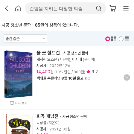
시공 청소년 문학 :
65
권의 상품이 있습니다.
표지 보기
표지 안보기
올 굿 칠드런
-
시공 청소년 문학
캐서린 오스틴
(지은이),
이시내
(옮긴이)
시공사
|
2022년 12월
14,400
9.2
원 (10% 할인 / 800원)
택배
로 주문하면
8월 10일 출고
변경
미리보기
희곡 개님전
-
시공 청소년 문학
박상률
(지은이)
시공사
|
2021년 02월