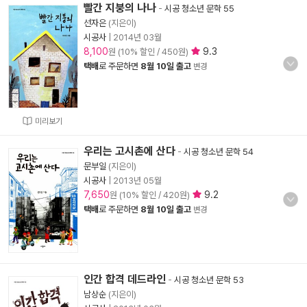
빨간 지붕의 나나
-
시공 청소년 문학 55
선자은
(지은이)
시공사
|
2014년 03월
8,100
9.3
원 (10% 할인 / 450원)
택배
로 주문하면
8월 10일 출고
변경
미리보기
우리는 고시촌에 산다
-
시공 청소년 문학 54
문부일
(지은이)
시공사
|
2013년 05월
7,650
9.2
원 (10% 할인 / 420원)
택배
로 주문하면
8월 10일 출고
변경
인간 합격 데드라인
-
시공 청소년 문학 53
남상순
(지은이)