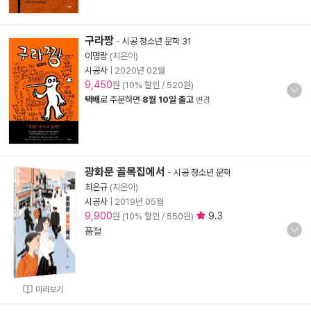
구라짱
-
시공 청소년 문학 31
이명랑
(지은이)
시공사
|
2020년 02월
9,450
원 (10% 할인 / 520원)
택배
로 주문하면
8월 10일 출고
변경
광화문 골목집에서
-
시공 청소년 문학
최은규
(지은이)
시공사
|
2019년 05월
9,900
9.3
원 (10% 할인 / 550원)
품절
미리보기