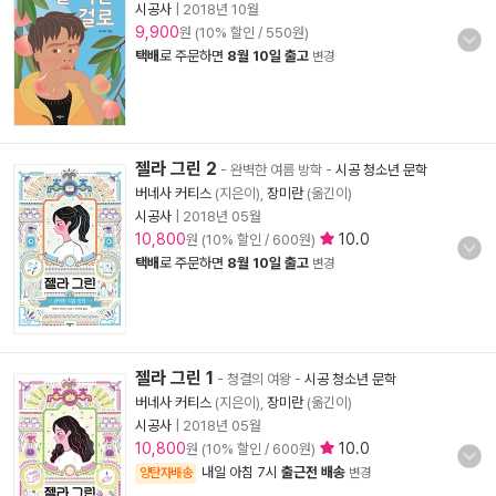
시공사
|
2018년 10월
9,900
원 (10% 할인 / 550원)
택배
로 주문하면
8월 10일 출고
변경
젤라 그린 2
- 완벽한 여름 방학
-
시공 청소년 문학
버네사 커티스
(지은이),
장미란
(옮긴이)
시공사
|
2018년 05월
10,800
10.0
원 (10% 할인 / 600원)
택배
로 주문하면
8월 10일 출고
변경
젤라 그린 1
- 청결의 여왕
-
시공 청소년 문학
버네사 커티스
(지은이),
장미란
(옮긴이)
시공사
|
2018년 05월
10,800
10.0
원 (10% 할인 / 600원)
내일 아침 7시
출근전 배송
양탄자배송
변경