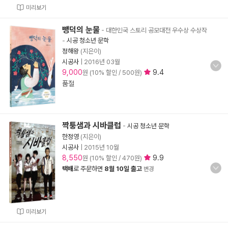
미리보기
뺑덕의 눈물
- 대한민국 스토리 공모대전 우수상 수상작
-
시공 청소년 문학
정해왕
(지은이)
시공사
|
2016년 03월
9,000
9.4
원 (10% 할인 / 500원)
품절
짝퉁샘과 시바클럽
-
시공 청소년 문학
한정영
(지은이)
시공사
|
2015년 10월
8,550
9.9
원 (10% 할인 / 470원)
택배
로 주문하면
8월 10일 출고
변경
미리보기