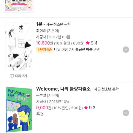
1분
-
시공 청소년 문학
최이랑
(지은이)
시공사
|
2017년 08월
10,800
9.4
원 (10% 할인 / 600원)
내일 아침 7시
출근전 배송
양탄자배송
변경
미리보기
Welcome, 나의 불량파출소
-
시공 청소년 문학
문부일
(지은이)
시공사
|
2016년 10월
9,000
9.3
원 (10% 할인 / 500원)
품절