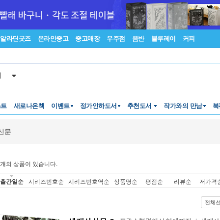
알라딘굿즈
온라인중고
중고매장
우주점
음반
블루레이
커피
서
스트
새로나온책
이벤트
정가인하도서
추천도서
작가와의 만남
북
신문
개의 상품이 있습니다.
출간일순
시리즈번호순
시리즈번호역순
상품명순
평점순
리뷰순
저가격
전체