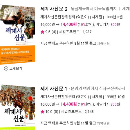
세계사신문 2
- 몽골제국에서 미국독립까지
세계
ㅣ
세계사신문편찬위원회
(엮은이) |
사계절
| 1999년 3월
14,400원
16,000
원 →
(
할인), 마일리지
원
10%
800
9.5
(
4
) | 세일즈포인트 :
1,937
지금
택배
로 주문하면
8월 11일 출고
지역변경
크게보기
세계사신문 1
- 문명의 여명에서 십자군전쟁까지
ㅣ
세계사신문편찬위원회
(엮은이) |
사계절
| 1998년 10월
14,400원
16,000
원 →
(
할인), 마일리지
원
10%
800
10.0
(
5
) | 세일즈포인트 :
2,648
지금
택배
로 주문하면
8월 11일 출고
지역변경