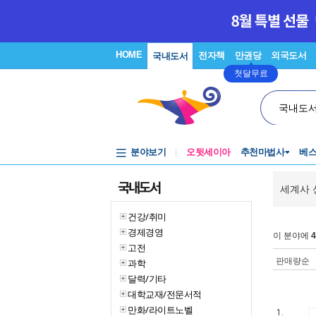
HOME
전자책
만권당
외국도서
국내도서
첫달무료
국내도
분야보기
오뒷세이아
추천마법사
베
국내도서
세계사 
건강/취미
경제경영
이 분야에
4
고전
판매량순
과학
달력/기타
대학교재/전문서적
만화/라이트노벨
1.