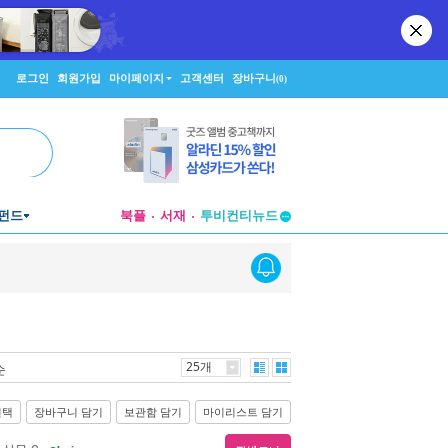
로그인
회원가입
마이페이지
고객센터
장바구니
(0)
펀드
북플
서재
투비컨티뉴드
창작플랫폼
투비컨티뉴드
25개
순
선택
장바구니 담기
보관함 담기
마이리스트 담기