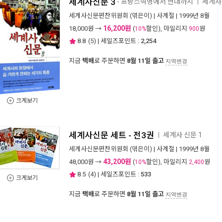
세계사신문 3
- 프랑스혁명에서 현대까지
세계사 
ㅣ
세계사신문편찬위원회
(엮은이) |
사계절
| 1999년 8월
16,200원
18,000
원 →
(
할인), 마일리지
원
10%
900
8.8
(
5
) | 세일즈포인트 :
2,254
지금
택배
로 주문하면
8월 11일 출고
지역변경
크게보기
세계사신문 세트 - 전3권
세계사 신문 1
ㅣ
세계사신문편찬위원회
(엮은이) |
사계절
| 1999년 8월
43,200원
48,000
원 →
(
할인), 마일리지
원
10%
2,400
8.5
(
4
) | 세일즈포인트 :
533
크게보기
지금
택배
로 주문하면
8월 11일 출고
지역변경