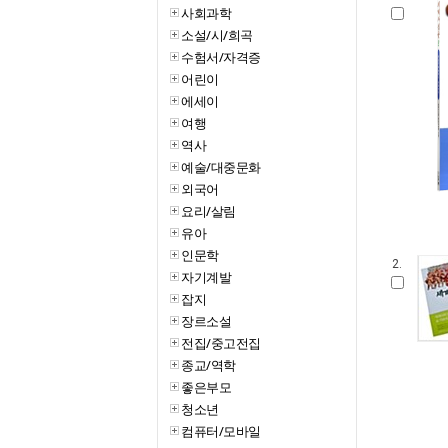
사회과학
소설/시/희곡
수험서/자격증
어린이
에세이
여행
역사
예술/대중문화
외국어
요리/살림
유아
인문학
2.
자기계발
잡지
장르소설
전집/중고전집
종교/역학
좋은부모
청소년
컴퓨터/모바일