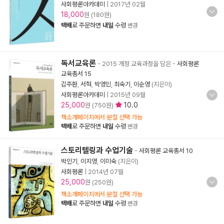
사회평론아카데미
|
2017년 02월
18,000
원 (180원)
택배
로 주문하면
내일
수령
변경
독서교육론
- 2015 개정 교육과정을 담은
-
사회평론
교육총서 15
김주환
,
서혁
,
박영민
,
최숙기
,
이순영
(지은이)
사회평론아카데미
|
2015년 09월
25,000
10.0
원 (750원)
책소개페이지에서 분철 선택 가능
택배
로 주문하면
내일
수령
변경
스토리텔링과 수업기술
-
사회평론 교육총서 10
박인기
,
이지영
,
이미숙
(지은이)
사회평론
|
2014년 07월
25,000
원 (250원)
책소개페이지에서 분철 선택 가능
택배
로 주문하면
내일
수령
변경