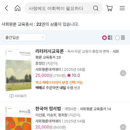
사회평론 교육총서 :
22
권의 상품이 있습니다.
표지 보기
표지 안보기
리터러시교육론
- 독서·작문 교육의 통합과 변혁
-
사회
평론 교육총서 26
장성민
(지은이)
사회평론아카데미
|
2025년 08월
25,000
10.0
원 (750원)
책소개페이지에서 분철 선택 가능
택배
로 주문하면
내일
수령
변경
미리보기
한국어 정서법
- 개정4판
-
사회평론 교육총서 14
이선웅
,
이승희
,
정희창
(지은이)
사회평론아카데미
|
2025년 04월
20,000
원 (600원)