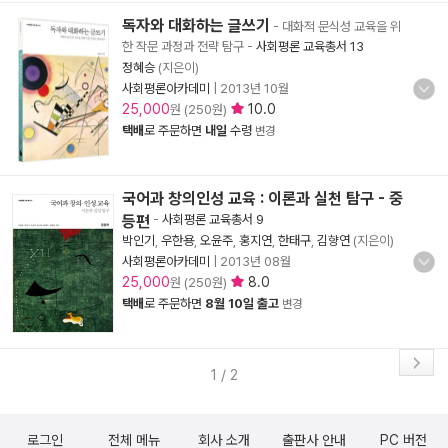
독자와 대화하는 글쓰기
- 대화적 문식성 교육을 위
한 작문 과정과 전략 탐구
-
사회평론 교육총서 13
정혜승
(지은이)
사회평론아카데미
|
2013년 10월
25,000
10.0
원 (250원)
택배
로 주문하면
내일
수령
변경
국어과 창의인성 교육 : 이론과 실천 탐구 - 중
등편
-
사회평론 교육총서 9
박인기
,
우한용
,
오윤주
,
홍지연
,
한태구
,
김향연
(지은이)
사회평론아카데미
|
2013년 08월
25,000
8.0
원 (250원)
택배
로 주문하면
8월 10일 출고
변경
1 / 2
로그인
전체 메뉴
회사 소개
출판사 안내
PC 버전