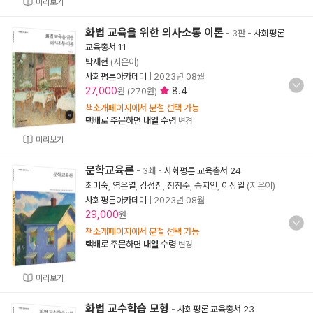
미리보기
화법 교육을 위한 의사소통 이론
- 3판
-
사회평론
교육총서 11
박재현
(지은이)
사회평론아카데미
|
2023년 08월
27,000
8.4
원 (270원)
책소개페이지에서 분철 선택 가능
택배
로 주문하면
내일
수령
변경
미리보기
문학교육론
- 3쇄
-
사회평론 교육총서 24
최미숙
,
염은열
,
김성진
,
정정순
,
송지언
,
이상일
(지은이)
사회평론아카데미
|
2023년 08월
29,000
원
책소개페이지에서 분철 선택 가능
택배
로 주문하면
내일
수령
변경
미리보기
화법 교수학습 모형
-
사회평론 교육총서 23