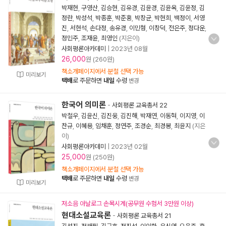
박재현
,
구영산
,
김승현
,
김유경
,
김윤경
,
김윤옥
,
김윤정
,
김
정란
,
박성석
,
박종훈
,
박준홍
,
박창균
,
박현희
,
백정이
,
서영
진
,
서현석
,
손다정
,
송유경
,
이민형
,
이창덕
,
전은주
,
정다운
,
정민주
,
조재윤
,
최영인
(지은이)
사회평론아카데미
|
2023년 08월
26,000
원 (260원)
책소개페이지에서 분철 선택 가능
미리보기
택배
로 주문하면
내일
수령
변경
한국어 의미론
-
사회평론 교육총서 22
박철우
,
김윤신
,
김진웅
,
김진해
,
박재연
,
이동혁
,
이지영
,
이
찬규
,
이혜용
,
임채훈
,
정연주
,
조경순
,
최경봉
,
최윤지
(지은
이)
사회평론아카데미
|
2023년 02월
25,000
원 (250원)
책소개페이지에서 분철 선택 가능
택배
로 주문하면
내일
수령
변경
미리보기
저소음 아날로그 손목시계(공무원 수험서 3만원 이상)
현대소설교육론
-
사회평론 교육총서 21