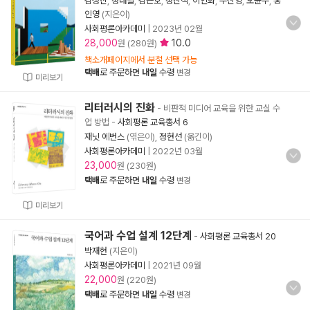
김성진
,
정래필
,
김근호
,
정진석
,
이인화
,
우신영
,
오윤주
,
홍
인영
(지은이)
사회평론아카데미
|
2023년 02월
28,000
10.0
원 (280원)
책소개페이지에서 분철 선택 가능
택배
로 주문하면
내일
수령
변경
미리보기
리터러시의 진화
- 비판적 미디어 교육을 위한 교실 수
업 방법
-
사회평론 교육총서 6
재닛 에번스
(엮은이),
정현선
(옮긴이)
사회평론아카데미
|
2022년 03월
23,000
원 (230원)
택배
로 주문하면
내일
수령
변경
미리보기
국어과 수업 설계 12단계
-
사회평론 교육총서 20
박재현
(지은이)
사회평론아카데미
|
2021년 09월
22,000
원 (220원)
택배
로 주문하면
내일
수령
변경