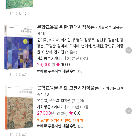
미리보기
문학교육을 위한 현대시작품론
-
사회평론 교육총
서 19
윤여탁
,
최미숙
,
최지현
,
유영희
,
김정우
,
남민우
,
김남희
,
정
정순
,
구영산
,
김미혜
,
오지혜
,
손예희
,
민재원
,
강민규
,
이종
원
,
이상아
,
진가연
(지은이)
사회평론아카데미
|
2021년 08월
29,000
10.0
원
택배
로 주문하면
내일
수령
변경
미리보기
문학교육을 위한 고전시가작품론
-
사회평론 교육
총서 18
염은열
,
류수열
,
최홍원
(지은이)
사회평론아카데미
|
2019년 09월
27,000
6.0
원 (810원)
책소개페이지에서 분철 선택 가능
택배
로 주문하면
내일
수령
변경
미리보기