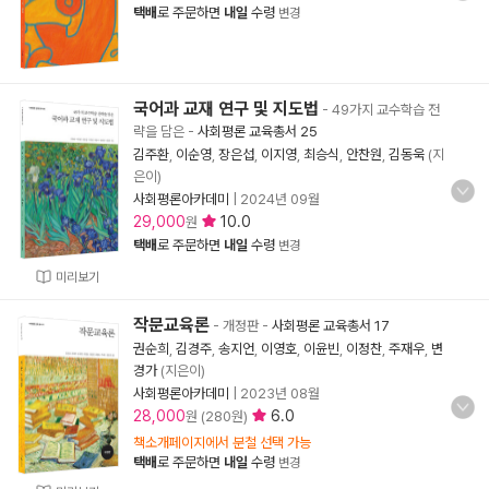
택배
로 주문하면
내일
수령
변경
국어과 교재 연구 및 지도법
- 49가지 교수학습 전
략을 담은
-
사회평론 교육총서 25
김주환
,
이순영
,
장은섭
,
이지영
,
최승식
,
안찬원
,
김동욱
(지
은이)
사회평론아카데미
|
2024년 09월
29,000
10.0
원
택배
로 주문하면
내일
수령
변경
미리보기
작문교육론
- 개정판
-
사회평론 교육총서 17
권순희
,
김경주
,
송지언
,
이영호
,
이윤빈
,
이정찬
,
주재우
,
변
경가
(지은이)
사회평론아카데미
|
2023년 08월
28,000
6.0
원 (280원)
책소개페이지에서 분철 선택 가능
택배
로 주문하면
내일
수령
변경