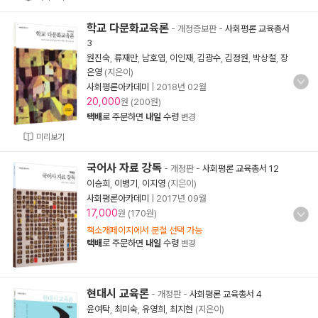
학교 다문화교육론
- 개정증보판
-
사회평론 교육총서
3
원진숙
,
류재만
,
남호엽
,
이인재
,
김광수
,
김정원
,
박상철
,
장
은영
(지은이)
사회평론아카데미
|
2018년 02월
20,000
원 (200원)
택배
로 주문하면
내일
수령
변경
미리보기
국어사 자료 강독
- 개정판
-
사회평론 교육총서 12
이승희
,
이병기
,
이지영
(지은이)
사회평론아카데미
|
2017년 09월
17,000
원 (170원)
책소개페이지에서 분철 선택 가능
택배
로 주문하면
내일
수령
변경
현대시 교육론
- 개정판
-
사회평론 교육총서 4
윤여탁
,
최미숙
,
유영희
,
최지현
(지은이)