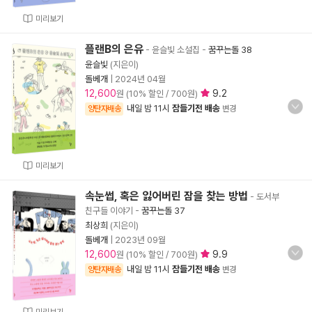
미리보기
플랜B의 은유
- 윤슬빛 소설집
-
꿈꾸는돌 38
윤슬빛
(지은이)
돌베개
|
2024년 04월
12,600
9.2
원 (10% 할인 / 700원)
내일 밤 11시
잠들기전 배송
양탄자배송
변경
미리보기
속눈썹, 혹은 잃어버린 잠을 찾는 방법
- 도서부
친구들 이야기
-
꿈꾸는돌 37
최상희
(지은이)
돌베개
|
2023년 09월
12,600
9.9
원 (10% 할인 / 700원)
내일 밤 11시
잠들기전 배송
양탄자배송
변경