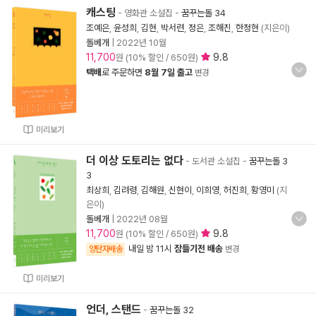
캐스팅
- 영화관 소설집
-
꿈꾸는돌 34
조예은
,
윤성희
,
김현
,
박서련
,
정은
,
조해진
,
한정현
(지은이)
돌베개
|
2022년 10월
11,700
9.8
원 (10% 할인 / 650원)
택배
로 주문하면
8월 7일 출고
변경
미리보기
더 이상 도토리는 없다
- 도서관 소설집
-
꿈꾸는돌 3
3
최상희
,
김려령
,
김해원
,
신현이
,
이희영
,
허진희
,
황영미
(지
은이)
돌베개
|
2022년 08월
11,700
9.8
원 (10% 할인 / 650원)
내일 밤 11시
잠들기전 배송
양탄자배송
변경
미리보기
언더, 스탠드
-
꿈꾸는돌 32