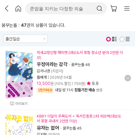
꿈꾸는돌 :
47
권의 상품이 있습니다.
표지 보기
표지 안보기
자세교정인형 해피캣 (대상도서 포함 청소년 분야 2만원 이
상)
우정이라는 감각
-
꿈꾸는돌 46
김서나경
(지은이)
돌베개
|
2026년 04월
13,500
9.9
원 (10% 할인 / 750원)
내일 밤 11시
잠들기전 배송
양탄자배송
변경
미리보기
KBBY 이달의 주목도서 + 독서진흥포스터 에코백(대상도
서 포함 국내서 2만원 이상)
유자는 없어
-
꿈꾸는돌 45
김지현
(지은이)