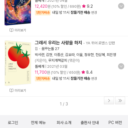
돌베개
|
2021년 04월
12,420
9.2
원 (10% 할인 / 690원)
내일 밤 11시
잠들기전 배송
양탄자배송
변경
미리보기
그래서 우리는 사랑을 하지
- YA 퀴어 로맨스 단편
집
-
꿈꾸는돌 27
박서련
,
김현
,
이종산
,
김보라
,
이울
,
정유한
,
전삼혜
,
최진영
(지은이),
무지개책갈피
(엮은이)
돌베개
|
2021년 03월
11,700
8.4
원 (10% 할인 / 650원)
내일 밤 11시
잠들기전 배송
양탄자배송
변경
미리보기
1 / 3
로그인
전체 메뉴
회사 소개
출판사 안내
PC 버전