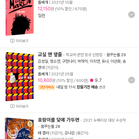
돌베개
|
2021년 10월
12,150
원 (10% 할인 / 670원)
절판
미리보기
교실 맨 앞줄
- 학교에 관한 장르 단편집
-
꿈꾸는돌 29
김성일
,
정소연
,
구한나리
,
박하익
,
이지연
,
듀나
,
이산화
,
송
경아
(지은이)
돌베개
|
2021년 05월
10,800
9.7
원 (10% 할인 / 600원)
내일 밤 11시
잠들기전 배송
양탄자배송
변경
미리보기
호랑이를 덫에 가두면
- 2021 뉴베리상 대상 수상작
-
꿈꾸는돌 28
태 켈러
(지은이),
강나은
(옮긴이)