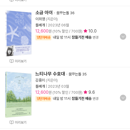
미리보기
소금 아이
-
꿈꾸는돌 36
이희영
(지은이)
돌베개
|
2023년 06월
12,600
10.0
원 (10% 할인 / 700원)
내일 밤 11시
잠들기전 배송
양탄자배송
변경
미리보기
느티나무 수호대
-
꿈꾸는돌 35
김중미
(지은이)
돌베개
|
2023년 03월
12,600
9.6
원 (10% 할인 / 700원)
내일 밤 11시
잠들기전 배송
양탄자배송
변경
미리보기