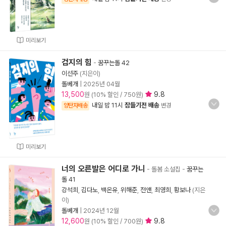
미리보기
검지의 힘
-
꿈꾸는돌 42
이선주
(지은이)
돌베개
|
2025년 04월
13,500
9.8
원 (10% 할인 / 750원)
내일 밤 11시
잠들기전 배송
양탄자배송
변경
미리보기
너의 오른발은 어디로 가니
- 돌봄 소설집
-
꿈꾸는
돌 41
강석희
,
김다노
,
백온유
,
위해준
,
전앤
,
최영희
,
황보나
(지은
이)
돌베개
|
2024년 12월
12,600
9.8
원 (10% 할인 / 700원)