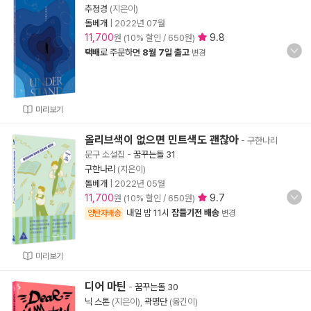
추정경
(지은이)
돌베개
|
2022년 07월
11,700
9.8
원 (10% 할인 / 650원)
택배
로 주문하면
8월 7일 출고
변경
미리보기
올리브색이 없으면 민트색도 괜찮아
- 구한나리
문구 소설집
-
꿈꾸는돌 31
구한나리
(지은이)
돌베개
|
2022년 05월
11,700
9.7
원 (10% 할인 / 650원)
내일 밤 11시
잠들기전 배송
양탄자배송
변경
미리보기
디어 마틴
-
꿈꾸는돌 30
닉 스톤
(지은이),
곽명단
(옮긴이)