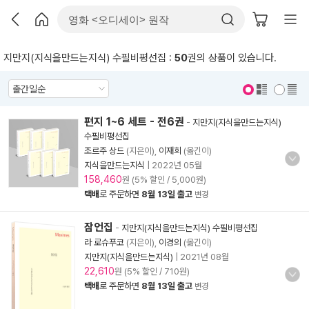
지만지(지식을만드는지식) 수필비평선집 :
50
권의 상품이 있습니다.
표지 보기
표지 안보기
편지 1~6 세트 - 전6권
-
지만지(지식을만드는지식)
수필비평선집
조르주 상드
(지은이),
이재희
(옮긴이)
지식을만드는지식
|
2022년 05월
158,460
원 (5% 할인 / 5,000원)
택배
로 주문하면
8월 13일 출고
변경
잠언집
-
지만지(지식을만드는지식) 수필비평선집
라 로슈푸코
(지은이),
이경의
(옮긴이)
지만지(지식을만드는지식)
|
2021년 08월
22,610
원 (5% 할인 / 710원)
택배
로 주문하면
8월 13일 출고
변경