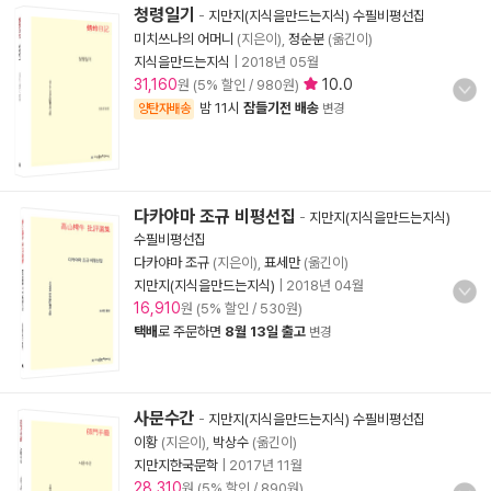
청령일기
-
지만지(지식을만드는지식) 수필비평선집
미치쓰나의 어머니
(지은이),
정순분
(옮긴이)
지식을만드는지식
|
2018년 05월
31,160
10.0
원 (5% 할인 / 980원)
밤 11시
잠들기전 배송
양탄자배송
변경
다카야마 조규 비평선집
-
지만지(지식을만드는지식)
수필비평선집
다카야마 조규
(지은이),
표세만
(옮긴이)
지만지(지식을만드는지식)
|
2018년 04월
16,910
원 (5% 할인 / 530원)
택배
로 주문하면
8월 13일 출고
변경
사문수간
-
지만지(지식을만드는지식) 수필비평선집
이황
(지은이),
박상수
(옮긴이)
지만지한국문학
|
2017년 11월
28,310
원 (5% 할인 / 890원)