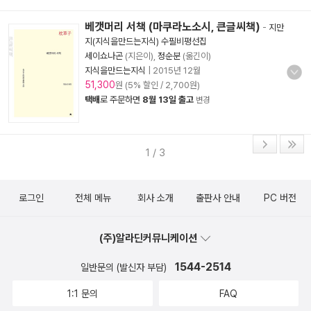
베갯머리 서책 (마쿠라노소시, 큰글씨책)
-
지만
지(지식을만드는지식) 수필비평선집
세이쇼나곤
(지은이),
정순분
(옮긴이)
지식을만드는지식
|
2015년 12월
51,300
원 (5% 할인 / 2,700원)
택배
로 주문하면
8월 13일 출고
변경
1 / 3
로그인
전체 메뉴
회사 소개
출판사 안내
PC 버전
(주)알라딘커뮤니케이션
1544-2514
일반문의 (발신자 부담)
1:1 문의
FAQ