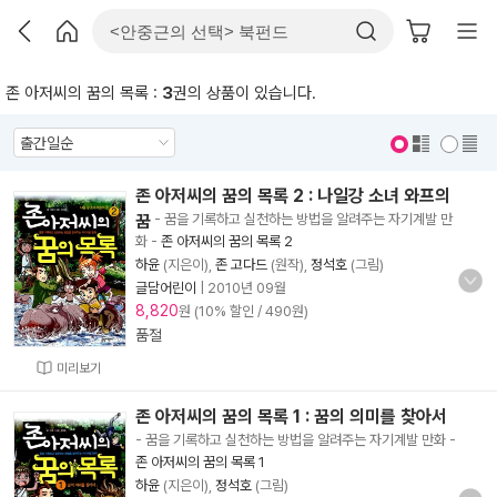
존 아저씨의 꿈의 목록 :
3
권의 상품이 있습니다.
표지 보기
표지 안보기
존 아저씨의 꿈의 목록 2 : 나일강 소녀 와프의
꿈
- 꿈을 기록하고 실천하는 방법을 알려주는 자기계발 만
화
-
존 아저씨의 꿈의 목록 2
하윤
(지은이),
존 고다드
(원작),
정석호
(그림)
글담어린이
|
2010년 09월
8,820
원 (10% 할인 / 490원)
품절
미리보기
존 아저씨의 꿈의 목록 1 : 꿈의 의미를 찾아서
- 꿈을 기록하고 실천하는 방법을 알려주는 자기계발 만화
-
존 아저씨의 꿈의 목록 1
하윤
(지은이),
정석호
(그림)