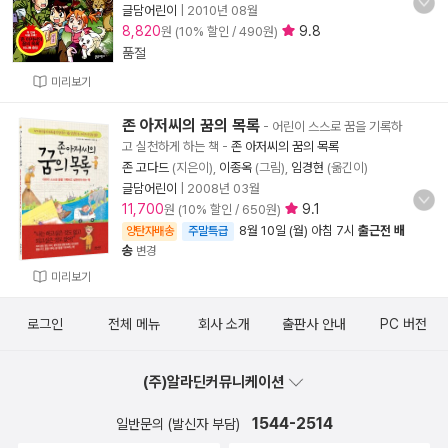
글담어린이
|
2010년 08월
8,820
9.8
원 (10% 할인 / 490원)
품절
미리보기
존 아저씨의 꿈의 목록
- 어린이 스스로 꿈을 기록하
고 실천하게 하는 책
-
존 아저씨의 꿈의 목록
존 고다드
(지은이),
이종옥
(그림),
임경현
(옮긴이)
글담어린이
|
2008년 03월
11,700
9.1
원 (10% 할인 / 650원)
8월 10일 (월) 아침 7시
출근전 배
양탄자배송
주말특급
송
변경
미리보기
로그인
전체 메뉴
회사 소개
출판사 안내
PC 버전
(주)알라딘커뮤니케이션
1544-2514
일반문의 (발신자 부담)