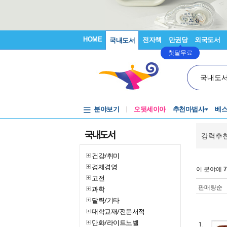
HOME
전자책
만권당
외국도서
국내도서
첫달무료
국내도
분야보기
오뒷세이아
추천마법사
베
국내도서
강력추천
건강/취미
경제경영
이 분야에
7
고전
판매량순
과학
달력/기타
대학교재/전문서적
만화/라이트노벨
1.