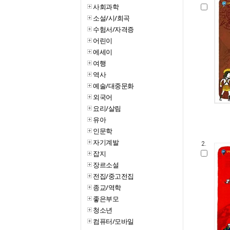
사회과학
소설/시/희곡
수험서/자격증
어린이
에세이
여행
역사
예술/대중문화
외국어
요리/살림
유아
인문학
자기계발
2.
잡지
장르소설
전집/중고전집
종교/역학
좋은부모
청소년
컴퓨터/모바일