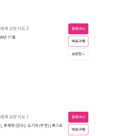
세계 교양 지도 2
장바구니
008년 11월
바로구매
보관함
세계 교양 지도 1
장바구니
),
류재명
(감수),
오기세
(추천) |
북스토
바로구매