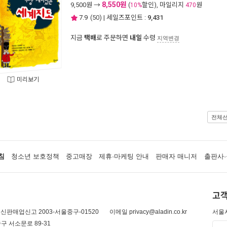
8,550원
9,500
원 →
(
할인), 마일리지
원
10%
470
7.9
(
50
) | 세일즈포인트 :
9,431
지금
택배
로 주문하면
내일
수령
지역변경
미리보기
전체
침
청소년 보호정책
중고매장
제휴·마케팅 안내
판매자 매니저
출판사·
고객
신판매업신고 2003-서울중구-01520
이메일 privacy@aladin.co.kr
서울시
구 서소문로 89-31