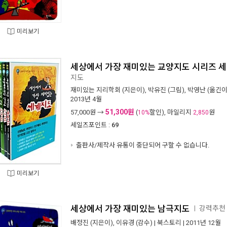
미리보기
세상에서 가장 재미있는 교양지도 시리즈 세트
지도
재미있는 지리학회
(지은이),
박유진
(그림),
박영난
(옮긴이
2013년 4월
51,300원
57,000
원 →
(
할인), 마일리지
원
10%
2,850
세일즈포인트 :
69
출판사/제작사 유통이 중단되어 구할 수 없습니다.
미리보기
세상에서 가장 재미있는 남극지도
강력추천 
ㅣ
배정진
(지은이),
이유경
(감수) |
북스토리
| 2011년 12월