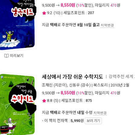
8,550원
9,500
원 →
(
할인), 마일리지
원
10%
470
9.2
(
10
) | 세일즈포인트 :
207
지금
택배
로 주문하면
8월 10일 출고
지역변경
미리보기
세상에서 가장 쉬운 수학지도
강력추천 세계 
ㅣ
조채린
(지은이),
신동우
(감수) |
북스토리
| 2010년 2월
8,550원
9,500
원 →
(
할인), 마일리지
원
10%
470
8.8
(
5
) | 세일즈포인트 :
875
지금
택배
로 주문하면
내일
수령
지역변경
이 책의 전자책 :
5,990
원
보러 가기