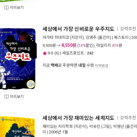
미리보기
세상에서 가장 신비로운 우주지도
강력추천 
ㅣ
아가타 히데히코
(지은이),
김영주
(옮긴이) |
북스토리
| 2
8,550원
9,500
원 →
(
할인), 마일리지
원
10%
470
9.0
(
6
) | 세일즈포인트 :
242
지금
택배
로 주문하면
내일
수령
지역변경
미리보기
세상에서 가장 재미있는 세계지도
강력추천 
ㅣ
재미있는 지리학회
(지은이),
박유진
(그림),
박영난
(옮긴이
리
| 2006년 1월