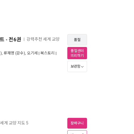
 - 전6권
강력추천 세계 교양
ㅣ
품절
품절센터
),
류재명
(감수),
오기세
|
북스토리
|
의뢰하기
보관함
세계 교양 지도 5
장바구니