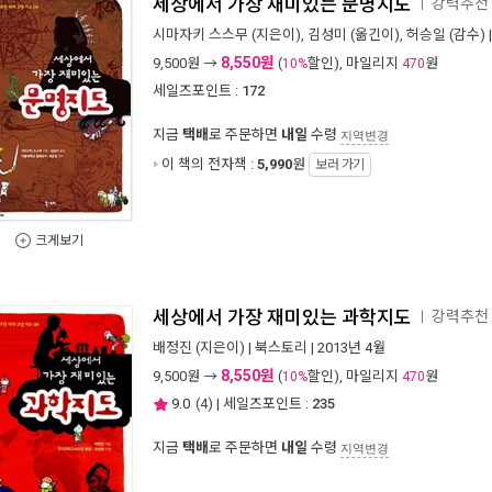
세상에서 가장 재미있는 문명지도
강력추천 
ㅣ
시마자키 스스무
(지은이),
김성미
(옮긴이),
허승일
(감수) 
8,550원
9,500
원 →
(
할인), 마일리지
원
10%
470
세일즈포인트 :
172
지금
택배
로 주문하면
내일
수령
지역변경
이 책의 전자책 :
5,990
원
보러 가기
크게보기
세상에서 가장 재미있는 과학지도
강력추천 
ㅣ
배정진
(지은이) |
북스토리
| 2013년 4월
8,550원
9,500
원 →
(
할인), 마일리지
원
10%
470
9.0
(
4
) | 세일즈포인트 :
235
지금
택배
로 주문하면
내일
수령
지역변경