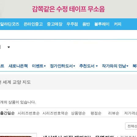
알라딘굿즈
온라인중고
중고매장
우주점
음반
블루레이
커피
서
스트
새로나온책
이벤트
정가인하도서
추천도서
작가와의 만남
북
 세계 교양 지도
개의 상품이 있습니다.
출간일순
시리즈번호순
시리즈번호역순
상품명순
평점순
리뷰순
저가격
전체