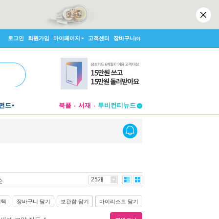
로그인
회원가입
마이페이지
고객센터
장바구니
(0)
펀드
북플
서재
투비컨티뉴드
창작플랫폼
투비컨티뉴드
25개
순
선택
장바구니 담기
보관함 담기
마이리스트 담기