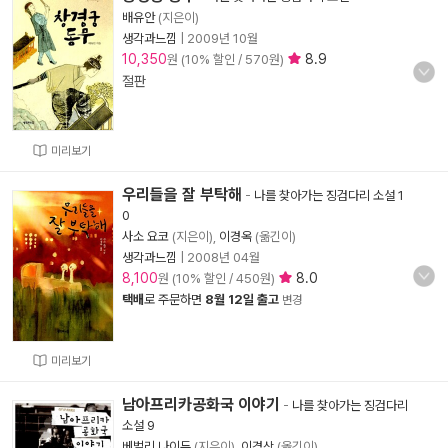
배유안
(지은이)
생각과느낌
|
2009년 10월
10,350
8.9
원 (10% 할인 / 570원)
절판
미리보기
우리들을 잘 부탁해
-
나를 찾아가는 징검다리 소설 1
0
사소 요코
(지은이),
이경옥
(옮긴이)
생각과느낌
|
2008년 04월
8,100
8.0
원 (10% 할인 / 450원)
택배
로 주문하면
8월 12일 출고
변경
미리보기
남아프리카공화국 이야기
-
나를 찾아가는 징검다리
소설 9
베벌리 나이두
(지은이),
이경상
(옮긴이)