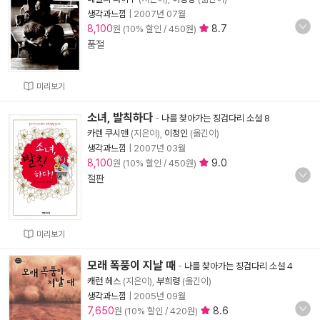
생각과느낌
|
2007년 07월
8,100
8.7
원 (10% 할인 / 450원)
품절
미리보기
소녀, 발칙하다
-
나를 찾아가는 징검다리 소설 8
카렌 쿠시맨
(지은이),
이정인
(옮긴이)
생각과느낌
|
2007년 03월
8,100
9.0
원 (10% 할인 / 450원)
절판
미리보기
모래 폭풍이 지날 때
-
나를 찾아가는 징검다리 소설 4
캐런 헤스
(지은이),
부희령
(옮긴이)
생각과느낌
|
2005년 09월
7,650
8.6
원 (10% 할인 / 420원)