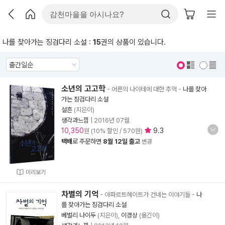
나를 찾아가는 징검다리 소설 :
15
권의 상품이 있습니다.
표지 보기
표지 안보기
소년의 고고학
- 어른의 나이테에 대한 추억
-
나를 찾아
가는 징검다리 소설
설흔
(지은이)
생각과느낌
|
2016년 07월
10,350
9.3
원 (10% 할인 / 570원)
택배
로 주문하면
8월 12일 출고
변경
미리보기
차별의 기억
- 아파르트헤이트가 건네는 이야기들
-
나
를 찾아가는 징검다리 소설
베벌리 나이두
(지은이),
이경상
(옮긴이)