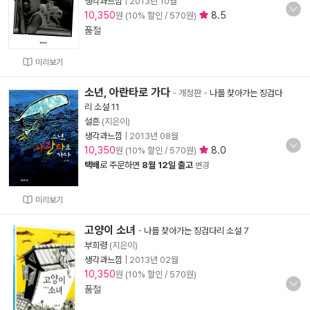
생각과느낌
|
2013년 10월
10,350
8.5
원 (10% 할인 / 570원)
품절
미리보기
소년, 아란타로 가다
- 개정판
-
나를 찾아가는 징검다
리 소설 11
설흔
(지은이)
생각과느낌
|
2013년 08월
10,350
8.0
원 (10% 할인 / 570원)
택배
로 주문하면
8월 12일 출고
변경
미리보기
고양이 소녀
-
나를 찾아가는 징검다리 소설 7
부희령
(지은이)
생각과느낌
|
2013년 02월
10,350
원 (10% 할인 / 570원)
품절