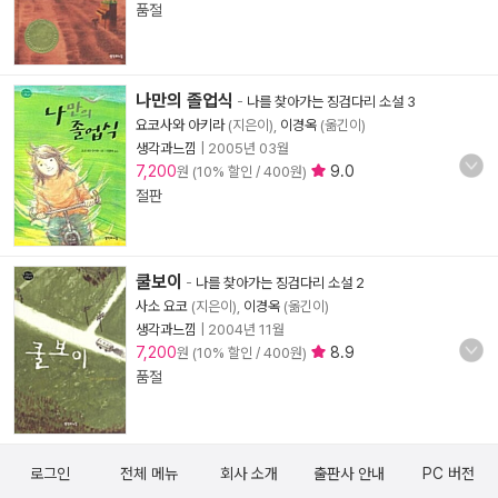
품절
나만의 졸업식
-
나를 찾아가는 징검다리 소설 3
요코사와 아키라
(지은이),
이경옥
(옮긴이)
생각과느낌
|
2005년 03월
7,200
9.0
원 (10% 할인 / 400원)
절판
쿨보이
-
나를 찾아가는 징검다리 소설 2
사소 요코
(지은이),
이경옥
(옮긴이)
생각과느낌
|
2004년 11월
7,200
8.9
원 (10% 할인 / 400원)
품절
로그인
전체 메뉴
회사 소개
출판사 안내
PC 버전