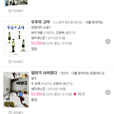
미리보기
우주의 고아
- 스스로의 힘으로 빛나는
-
나를 찾아가는
징검다리 소설 1
모리 에토
(지은이),
고향옥
(옮긴이)
생각과느낌
|
2013년 01월
10,350
원 (10% 할인 / 570원)
절판
미리보기
엄마가 사라졌다
- 개정판
-
나를 찾아가는 징검다리 소
설 5
수 코벳
(지은이),
고정아
(옮긴이)
생각과느낌
|
2012년 09월
10,350
10.0
원 (10% 할인 / 570원)
품절
미리보기