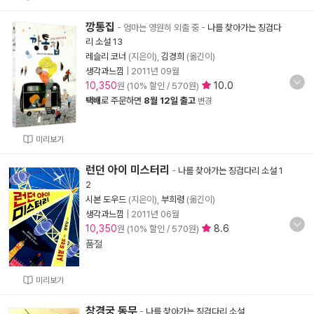
깡통집
- 엄마는 영원히 외출 중
-
나를 찾아가는 징검다
리 소설 13
레슬리 코너
(지은이),
김경희
(옮긴이)
생각과느낌
|
2011년 09월
10,350
10.0
원 (10% 할인 / 570원)
택배
로 주문하면
8월 12일 출고
변경
미리보기
런던 아이 미스터리
-
나를 찾아가는 징검다리 소설 1
2
시본 도우드
(지은이),
부희령
(옮긴이)
생각과느낌
|
2011년 06월
10,350
8.6
원 (10% 할인 / 570원)
품절
미리보기
창경궁 동무
-
나를 찾아가는 징검다리 소설