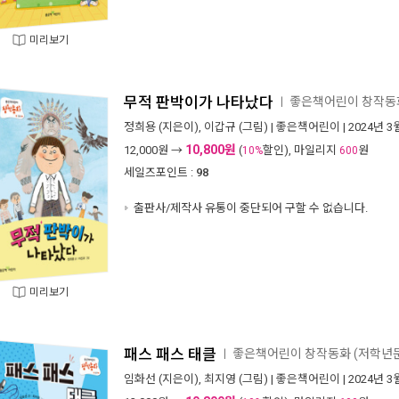
미리보기
무적 판박이가 나타났다
좋은책어린이 창작동화
ㅣ
정희용
(지은이),
이갑규
(그림) |
좋은책어린이
| 2024년 3
10,800원
12,000
원 →
(
할인), 마일리지
원
10%
600
세일즈포인트 :
98
출판사/제작사 유통이 중단되어 구할 수 없습니다.
미리보기
패스 패스 태클
좋은책어린이 창작동화 (저학년문고
ㅣ
임화선
(지은이),
최지영
(그림) |
좋은책어린이
| 2024년 3