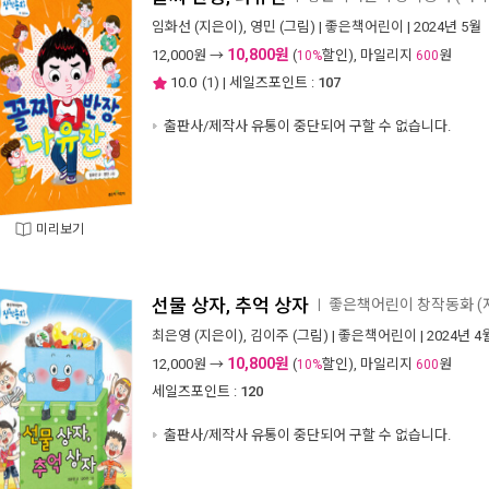
임화선
(지은이),
영민
(그림) |
좋은책어린이
| 2024년 5월
10,800원
12,000
원 →
(
할인), 마일리지
원
10%
600
10.0
(
1
) | 세일즈포인트 :
107
출판사/제작사 유통이 중단되어 구할 수 없습니다.
미리보기
선물 상자, 추억 상자
좋은책어린이 창작동화 (저
ㅣ
최은영
(지은이),
김이주
(그림) |
좋은책어린이
| 2024년 4
10,800원
12,000
원 →
(
할인), 마일리지
원
10%
600
세일즈포인트 :
120
출판사/제작사 유통이 중단되어 구할 수 없습니다.