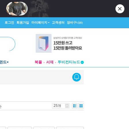
로그인
회원가입
마이페이지
고객센터
장바구니
(0)
투비컨티뉴드
펀드
북플
서재
창작플랫폼
투비컨티뉴드
25개
순