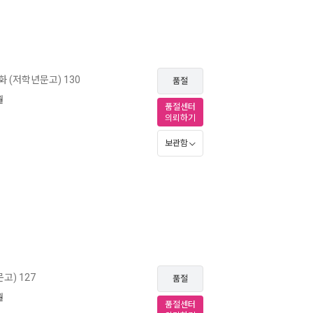
 (저학년문고) 130
품절
월
품절센터
의뢰하기
보관함
) 127
품절
월
품절센터