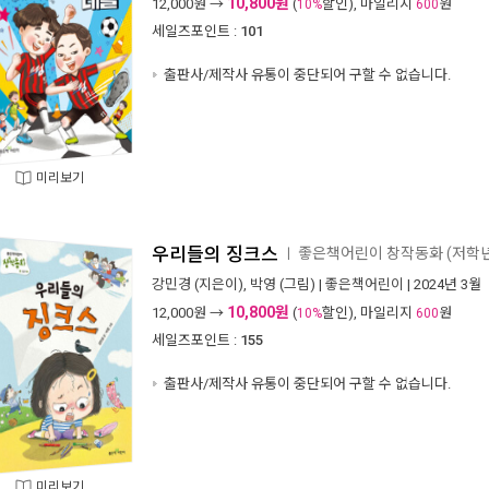
10,800원
12,000
원 →
(
할인), 마일리지
원
10%
600
세일즈포인트 :
101
출판사/제작사 유통이 중단되어 구할 수 없습니다.
미리보기
우리들의 징크스
좋은책어린이 창작동화 (저학년
ㅣ
강민경
(지은이),
박영
(그림) |
좋은책어린이
| 2024년 3월
10,800원
12,000
원 →
(
할인), 마일리지
원
10%
600
세일즈포인트 :
155
출판사/제작사 유통이 중단되어 구할 수 없습니다.
미리보기