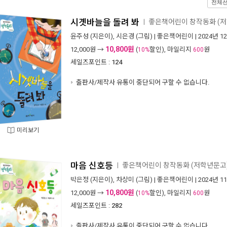
전체
시곗바늘을 돌려 봐
좋은책어린이 창작동화 (저
ㅣ
윤주성
(지은이),
시은경
(그림) |
좋은책어린이
| 2024년 1
10,800원
12,000
원 →
(
할인), 마일리지
원
10%
600
세일즈포인트 :
124
출판사/제작사 유통이 중단되어 구할 수 없습니다.
미리보기
마음 신호등
좋은책어린이 창작동화 (저학년문고) 
ㅣ
박은정
(지은이),
차상미
(그림) |
좋은책어린이
| 2024년 1
10,800원
12,000
원 →
(
할인), 마일리지
원
10%
600
세일즈포인트 :
282
출판사/제작사 유통이 중단되어 구할 수 없습니다.