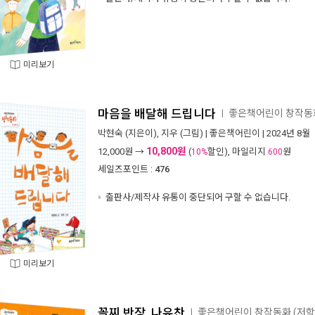
미리보기
마음을 배달해 드립니다
좋은책어린이 창작동화
ㅣ
박현숙
(지은이),
지우
(그림) |
좋은책어린이
| 2024년 8월
10,800원
12,000
원 →
(
할인), 마일리지
원
10%
600
세일즈포인트 :
476
출판사/제작사 유통이 중단되어 구할 수 없습니다.
미리보기
꼴찌 반장, 나유찬
좋은책어린이 창작동화 (저학년
ㅣ