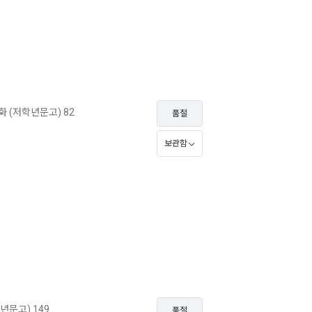
 (저학년문고) 82
품절
보관함
문고) 149
품절