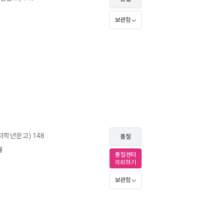
보관함
학년문고) 148
품절
월
품절센터
의뢰하기
보관함