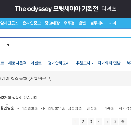
알라딘굿즈
온라인중고
중고매장
우주점
음반
블루레이
커피
서
스트
새로나온책
이벤트
정가인하도서
추천도서
작가와의 만남
북
린이 창작동화 (저학년문고)
42
개의 상품이 있습니다.
출간일순
시리즈번호순
시리즈번호역순
상품명순
평점순
리뷰순
저가격
1
2
3
4
5
6
끝