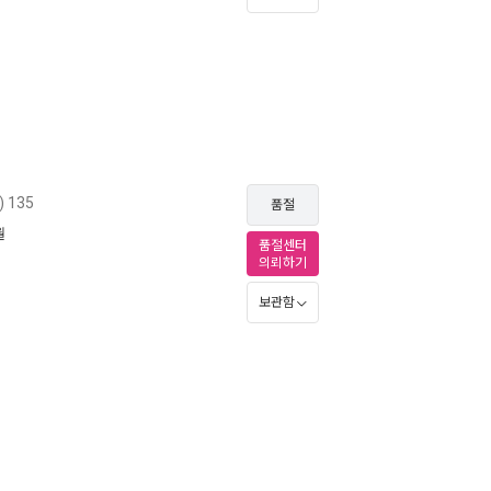
135
품절
월
품절센터
의뢰하기
보관함