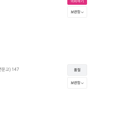
의뢰하기
보관함
문고) 147
품절
보관함