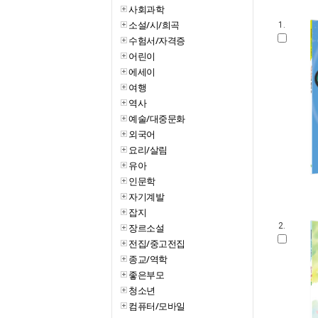
사회과학
소설/시/희곡
1.
수험서/자격증
어린이
에세이
여행
역사
예술/대중문화
외국어
요리/살림
유아
인문학
자기계발
잡지
2.
장르소설
전집/중고전집
종교/역학
좋은부모
청소년
컴퓨터/모바일