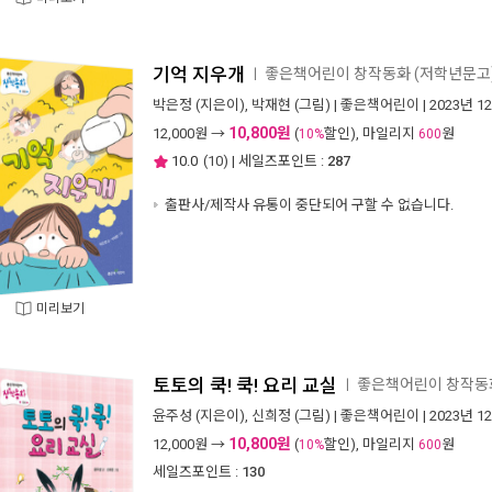
기억 지우개
좋은책어린이 창작동화 (저학년문고) 
ㅣ
박은정
(지은이),
박재현
(그림) |
좋은책어린이
| 2023년 1
10,800원
12,000
원 →
(
할인), 마일리지
원
10%
600
10.0
(
10
) | 세일즈포인트 :
287
출판사/제작사 유통이 중단되어 구할 수 없습니다.
미리보기
토토의 쿡! 쿡! 요리 교실
좋은책어린이 창작동화
ㅣ
윤주성
(지은이),
신희정
(그림) |
좋은책어린이
| 2023년 1
10,800원
12,000
원 →
(
할인), 마일리지
원
10%
600
세일즈포인트 :
130