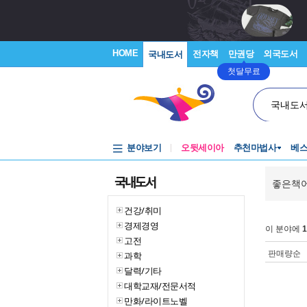
HOME
전자책
만권당
외국도서
국내도서
첫달무료
국내도
분야보기
오뒷세이아
추천마법사
베
국내도서
좋은책어
건강/취미
경제경영
이 분야에
1
고전
판매량순
과학
달력/기타
대학교재/전문서적
만화/라이트노벨