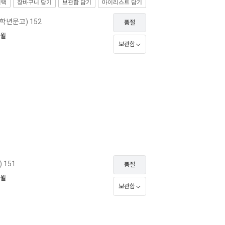
선택
장바구니 담기
보관함 담기
마이리스트 담기
학년문고) 152
품절
2월
보관함
151
품절
1월
보관함