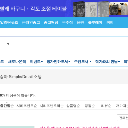
알라딘굿즈
온라인중고
중고매장
우주점
음반
블루레이
커피
서
스트
새로나온책
이벤트
정가인하도서
추천도서
작가와의 만남
북
승아 Simple/Detail 소방
0
개의 상품이 있습니다.
출간일순
시리즈번호순
시리즈번호역순
상품명순
평점순
리뷰순
저가격
전체