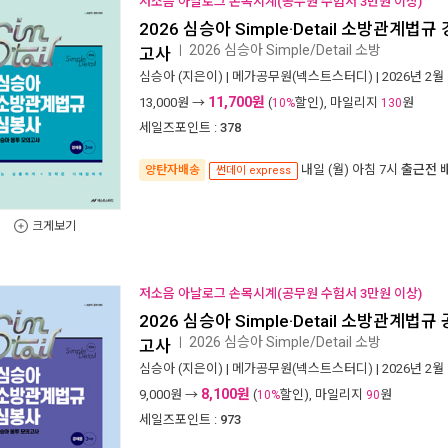
저소음 아날로그 손목시계(공무원 수험서 3만원 이상)
2026 심승아 Simple·Detail 소방관계
2026 심승아 Simple/Detail 소방
ㅣ
고사
심승아
(지은이) |
메가공무원(넥스트스터디)
| 2026년 2월
11,700원
13,000
원 →
(
할인), 마일리지
원
10%
130
세일즈포인트 :
378
내일 (월) 아침 7시
출근전 
양탄자배송
썬데이 express
크게보기
저소음 아날로그 손목시계(공무원 수험서 3만원 이상)
2026 심승아 Simple·Detail 소방관계
2026 심승아 Simple/Detail 소방
ㅣ
고사
심승아
(지은이) |
메가공무원(넥스트스터디)
| 2026년 2월
8,100원
9,000
원 →
(
할인), 마일리지
원
10%
90
세일즈포인트 :
973