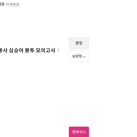
배송
지역변경
품절
론 심봉사 심승아 봉투 모의고사
ㅣ
보관함
장바구니