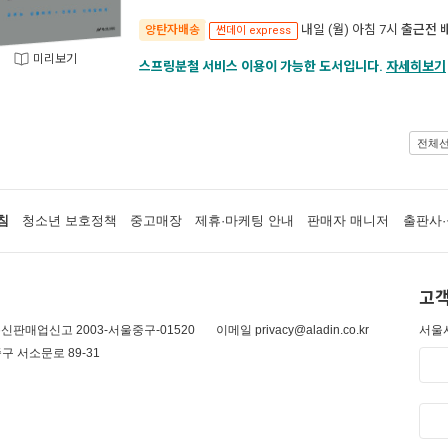
내일 (월) 아침 7시
출근전 
양탄자배송
썬데이 express
미리보기
스프링분철 서비스 이용이 가능한 도서입니다.
자세히보기
전체
침
청소년 보호정책
중고매장
제휴·마케팅 안내
판매자 매니저
출판사·
고객
신판매업신고 2003-서울중구-01520
이메일 privacy@aladin.co.kr
서울시
구 서소문로 89-31