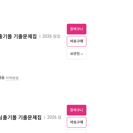
장바구니
론 심출기몰 기출문제집
2026 심승
ㅣ
바로구매
보관함
배송
지역변경
장바구니
법규 심출기몰 기출문제집
2026 심
ㅣ
바로구매