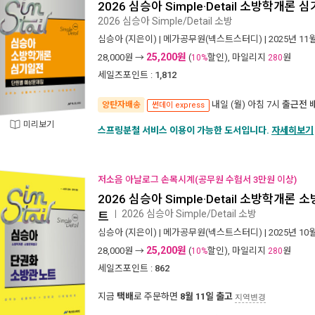
2026 심승아 Simple·Detail 소방학개
2026 심승아 Simple/Detail 소방
심승아
(지은이) |
메가공무원(넥스트스터디)
| 2025년 11
25,200원
28,000
원 →
(
할인), 마일리지
원
10%
280
세일즈포인트 :
1,812
내일 (월) 아침 7시
출근전 
양탄자배송
썬데이 express
미리보기
스프링분철 서비스 이용이 가능한 도서입니다.
자세히보기
저소음 아날로그 손목시계(공무원 수험서 3만원 이상)
2026 심승아 Simple·Detail 소방학개
2026 심승아 Simple/Detail 소방
ㅣ
트
심승아
(지은이) |
메가공무원(넥스트스터디)
| 2025년 10
25,200원
28,000
원 →
(
할인), 마일리지
원
10%
280
세일즈포인트 :
862
지금
택배
로 주문하면
8월 11일 출고
지역변경