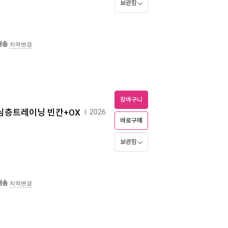
보관함
배송
지역변경
장바구니
법규 심층트레이닝 빈칸+OX
2026
ㅣ
바로구매
보관함
배송
지역변경