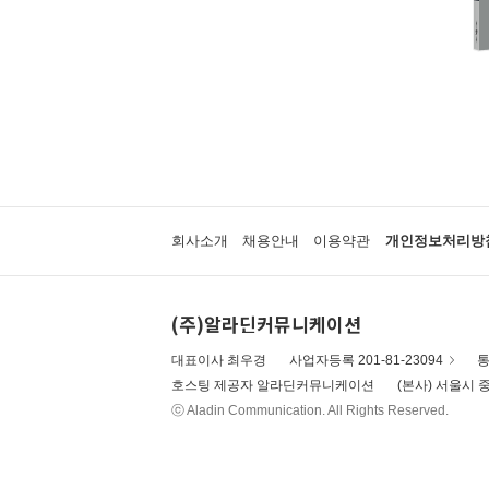
회사소개
채용안내
이용약관
개인정보처리방
(주)알라딘커뮤니케이션
대표이사 최우경
사업자등록 201-81-23094
통
호스팅 제공자 알라딘커뮤니케이션
(본사) 서울시 중
ⓒ Aladin Communication. All Rights Reserved.