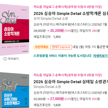
저소음 아날로그 손목시계(공무원 수험서 3만원 이상)
2026 심승아 Simple·Detail 소방학개론
승아 Simple/Detail 소방
심승아
(지은이) |
메가공무원(넥스트스터디)
| 2025년 7월
25,200원
28,000
원 →
(
할인), 마일리지
원
10%
280
세일즈포인트 :
1,352
내일 (월) 아침 7시
출근전 
양탄자배송
썬데이 express
스프링분철 서비스 이용이 가능한 도서입니다.
자세히보기
미리보기
저소음 아날로그 손목시계(공무원 수험서 3만원 이상)
2026 심승아 Simple·Detail 심테일 소방
Simple/Detail 소방
심승아
(지은이) |
메가공무원(넥스트스터디)
| 2025년 6월
27,000원
30,000
원 →
(
할인), 마일리지
원
10%
300
세일즈포인트 :
1,623