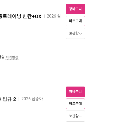
장바구니
 심층트레이닝 빈칸+OX
2026 심
ㅣ
바로구매
보관함
배송
지역변경
장바구니
관계법규 2
2026 심승아
ㅣ
바로구매
보관함