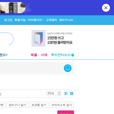
로그인
회원가입
마이페이지
고객센터
장바구니
(0)
펀드
북플
서재
투비컨티뉴드
창작플랫폼
투비컨티뉴드
25개
순
선택
장바구니 담기
보관함 담기
마이리스트 담기