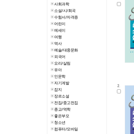
사회과학
소설/시/희곡
수험서/자격증
어린이
에세이
여행
역사
예술/대중문화
외국어
요리/살림
유아
인문학
자기계발
2.
잡지
장르소설
전집/중고전집
종교/역학
좋은부모
청소년
컴퓨터/모바일