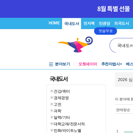
HOME
전자책
만권당
외국도서
국내도서
첫달무료
국내도
분야보기
오뒷세이아
추천마법사
베
국내도서
2026 심
건강/취미
경제경영
이 분야에
1
고전
판매량순
과학
달력/기타
대학교재/전문서적
만화/라이트노벨
1.