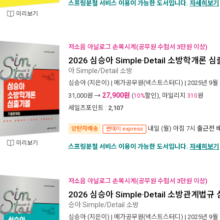
스프링분철 서비스 이용이 가능한 도서입니다.
자세히보기
미리보기
저소음 아날로그 손목시계(공무원 수험서 3만원 이상)
2026 심승아 Simple·Detail 소방학개
아 Simple/Detail 소방
심승아
(지은이) |
메가공무원(넥스트스터디)
| 2025년 9월
27,900원
31,000
원 →
(
할인), 마일리지
원
10%
310
세일즈포인트 :
2,107
내일 (월) 아침 7시
출근전 
양탄자배송
썬데이 express
미리보기
스프링분철 서비스 이용이 가능한 도서입니다.
자세히보기
저소음 아날로그 손목시계(공무원 수험서 3만원 이상)
2026 심승아 Simple·Detail 소방관계
승아 Simple/Detail 소방
심승아
(지은이) |
메가공무원(넥스트스터디)
| 2025년 9월