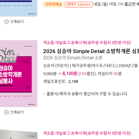
내일 (월) 아침 7시
출근전 
양탄자배송
썬데이 express
크게보기
저소음 아날로그 손목시계(공무원 수험서 3만원 이상)
2026 심승아 Simple·Detail 소방학개
2026 심승아 Simple/Detail 소방
심승아
(지은이) |
메가공무원(넥스트스터디)
| 2026년 2월
8,100원
9,000
원 →
(
할인), 마일리지
원
10%
90
세일즈포인트 :
2,198
출판사/제작사 유통이 중단되어 구할 수 없습니다.
크게보기
저소음 아날로그 손목시계(공무원 수험서 3만원 이상)