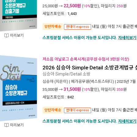
22,500원
25,000
원 →
(
할인), 마일리지
원
10%
250
세일즈포인트 :
1,443
내일 (월) 아침 7시
출근전 
양탄자배송
썬데이 express
미리보기
스프링분철 서비스 이용이 가능한 도서입니다.
자세히보기
저소음 아날로그 손목시계(공무원 수험서 3만원 이상)
2026 심승아 Simple·Detail 소방관계
심승아 Simple/Detail 소방
심승아
(지은이) |
메가공무원(넥스트스터디)
| 2025년 7월
31,500원
35,000
원 →
(
할인), 마일리지
원
10%
350
세일즈포인트 :
842
내일 (월) 아침 7시
출근전 
양탄자배송
썬데이 express
스프링분철 서비스 이용이 가능한 도서입니다.
자세히보기
미리보기