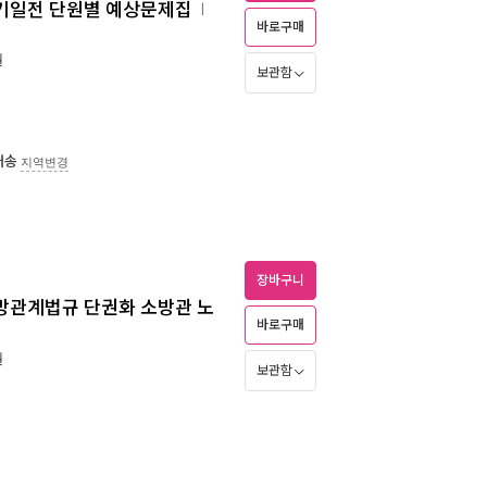
론 심기일전 단원별 예상문제집
ㅣ
바로구매
월
보관함
배송
지역변경
장바구니
론 소방관계법규 단권화 소방관 노
바로구매
월
보관함