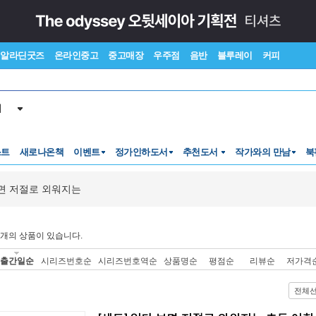
알라딘굿즈
온라인중고
중고매장
우주점
음반
블루레이
커피
서
스트
새로나온책
이벤트
정가인하도서
추천도서
작가와의 만남
북
면 저절로 외워지는
개의 상품이 있습니다.
출간일순
시리즈번호순
시리즈번호역순
상품명순
평점순
리뷰순
저가격
전체