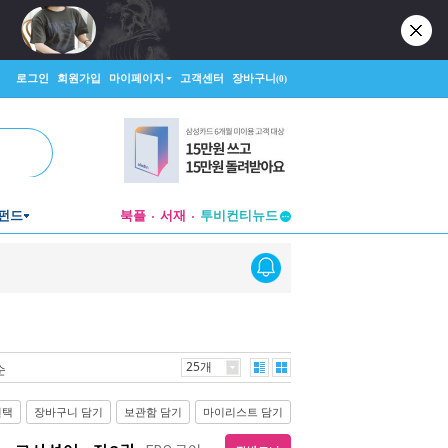
로그인
회원가입
마이페이지
고객센터
장바구니
(0)
펀드
북플
서재
투비컨티뉴드
창작플랫폼
투비컨티뉴드
25개
순
선택
장바구니 담기
보관함 담기
마이리스트 담기