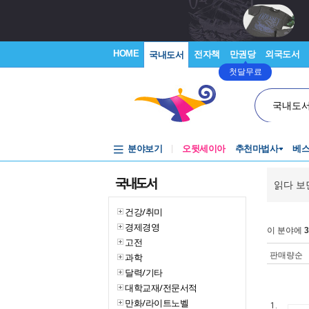
HOME
전자책
만권당
외국도서
국내도서
첫달무료
국내도
분야보기
오뒷세이아
추천마법사
베
국내도서
읽다 보
건강/취미
경제경영
이 분야에
3
고전
판매량순
과학
달력/기타
대학교재/전문서적
만화/라이트노벨
1.