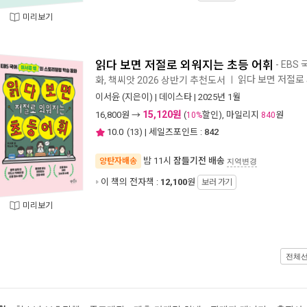
미리보기
읽다 보면 저절로 외워지는 초등 어휘
- EBS
읽다 보면 저절로
화, 책씨앗 2026 상반기 추천도서
ㅣ
이서윤
(지은이) |
데이스타
| 2025년 1월
15,120원
16,800
원 →
(
할인), 마일리지
원
10%
840
10.0
(
13
) | 세일즈포인트 :
842
밤 11시
잠들기전 배송
양탄자배송
지역변경
이 책의 전자책 :
12,100
원
보러 가기
미리보기
전체