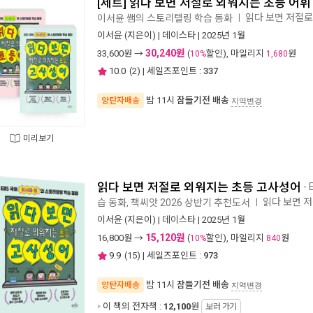
[세트] 읽다 보면 저절로 외워지는 초등 어휘 
읽다 보면 저절
이서윤 쌤의 스토리텔링 학습 동화
ㅣ
이서윤
(지은이) |
데이스타
| 2025년 1월
30,240원
33,600
원 →
(
할인), 마일리지
원
10%
1,680
10.0
(
2
) | 세일즈포인트 :
337
밤 11시
잠들기전 배송
양탄자배송
지역변경
미리보기
읽다 보면 저절로 외워지는 초등 고사성어
-
읽다 보면 
습 동화, 책씨앗 2026 상반기 추천도서
ㅣ
이서윤
(지은이) |
데이스타
| 2025년 1월
15,120원
16,800
원 →
(
할인), 마일리지
원
10%
840
9.9
(
15
) | 세일즈포인트 :
973
밤 11시
잠들기전 배송
양탄자배송
지역변경
이 책의 전자책 :
12,100
원
보러 가기