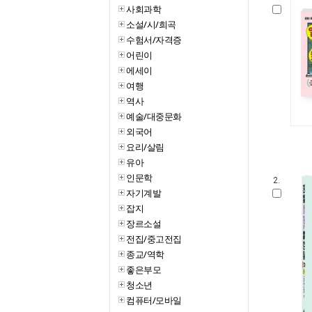
사회과학
소설/시/희곡
수험서/자격증
어린이
에세이
여행
역사
예술/대중문화
외국어
요리/살림
유아
인문학
2.
자기계발
잡지
장르소설
전집/중고전집
종교/역학
좋은부모
청소년
컴퓨터/모바일