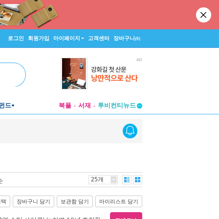
로그인
회원가입
마이페이지
고객센터
장바구니
(0)
펀드
북플
서재
투비컨티뉴드
창작플랫폼
투비컨티뉴드
25개
순
선택
장바구니 담기
보관함 담기
마이리스트 담기