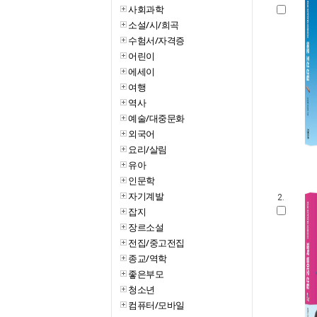
사회과학
소설/시/희곡
수험서/자격증
어린이
에세이
여행
역사
예술/대중문화
외국어
요리/살림
유아
인문학
자기계발
2.
잡지
장르소설
전집/중고전집
종교/역학
좋은부모
청소년
컴퓨터/모바일