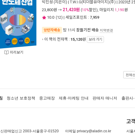
박진성
(지은이) |
T.W.I.G(티더블유아이지)(주)
| 2023년 2
21,420원
23,800
원 →
(
할인), 마일리지
원
10%
1,190
10.0
(
12
) | 세일즈포인트 :
7,959
밤 11시
잠들기전 배송
양탄자배송
지역변경
이 책의 전자책 :
15,120
원
보러 가기
미리보기
전체
침
청소년 보호정책
중고매장
제휴·마케팅 안내
판매자 매니저
출판사·
고객
신판매업신고 2003-서울중구-01520
이메일 privacy@aladin.co.kr
서울시