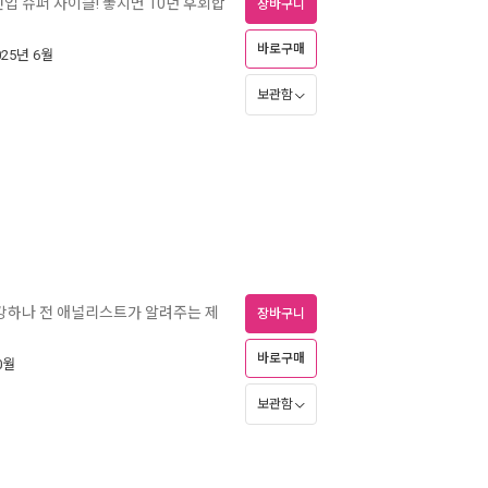
선업 슈퍼 사이클! 놓치면 10년 후회합
장바구니
바로구매
025년 6월
보관함
 강하나 전 애널리스트가 알려주는 제
장바구니
업
바로구매
0월
보관함