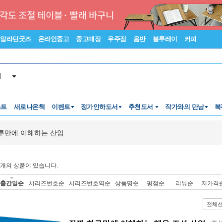
알라딘굿즈
온라인중고
중고매장
우주점
음반
블루레이
커피
서
스트
새로나온책
이벤트
정가인하도서
추천도서
작가와의 만남
북
루만에 이해하는 산업
개의 상품이 있습니다.
출간일순
시리즈번호순
시리즈번호역순
상품명순
평점순
리뷰순
저가격
전체