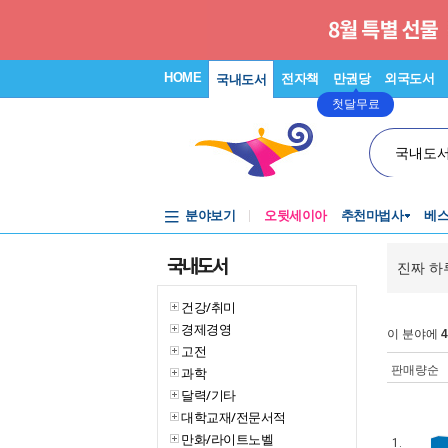
HOME
전자책
만권당
외국도서
국내도서
첫달무료
국내도
분야보기
오뒷세이아
추천마법사
베
국내도서
진짜 하
건강/취미
경제경영
이 분야에
4
고전
판매량순
과학
달력/기타
대학교재/전문서적
만화/라이트노벨
1.