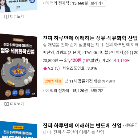
이 책의 전자책 :
15,660
원
보러 가기
미리보기
진짜 하루만에 이해하는 정유·석유화학 산업
진짜 하루만에 이
심 개념을 진짜 쉽게 설명하는 책
ㅣ
배진영
,
라병호
(지은이) |
T.W.I.G(티더블유아이지)(주)
| 2
21,420원
23,800
원 →
(
할인), 마일리지
원
10%
1,190
9.2
(
5
) | 세일즈포인트 :
3,016
밤 11시
잠들기전 배송
양탄자배송
지역변경
이 책의 전자책 :
15,120
원
보러 가기
미리보기
진짜 하루만에 이해하는 반도체 산업
- 챗GP
진짜 하루만에 이해하는 산업
다!
ㅣ