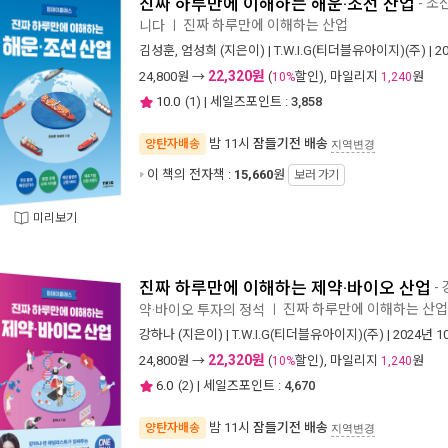
진짜 하루만에 이해하는 해운·조선 산업
- 조
진짜 하루만에 이해하는 산업
니다
ㅣ
김성훈
,
엄성희
(지은이) |
T.W.I.G(티더블유아이지)(주)
| 2
22,320원
24,800
원 →
(
할인), 마일리지
원
10%
1,240
10.0
(
1
) | 세일즈포인트 :
3,858
밤 11시
잠들기전 배송
양탄자배송
지역변경
이 책의 전자책 :
15,660
원
보러 가기
미리보기
진짜 하루만에 이해하는 제약·바이오 산업
-
진짜 하루만에 이해하는 산
약·바이오 투자의 정석
ㅣ
강하나
(지은이) |
T.W.I.G(티더블유아이지)(주)
| 2024년 1
22,320원
24,800
원 →
(
할인), 마일리지
원
10%
1,240
6.0
(
2
) | 세일즈포인트 :
4,670
밤 11시
잠들기전 배송
양탄자배송
지역변경