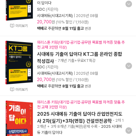
이 답이다
SDC
(지은이)
시대에듀(시대고시기획)
|
2025년 08월
20,700
원 (10% 할인 / 1,150원)
미리보기
택배
로 주문하면
8월 11일 출고
변경
워리스톤 키링(대기업·공기업·공무원 목표별 자격증 맞춤 추
천 교재 3만원 이상)
시대에듀 기출이 답이다 KT그룹 온라인 종합
적성검사
- 7개년 기출+무료KT특강
SDC
(지은이)
시대에듀(시대고시기획)
|
2025년 08월
20,700
원 (10% 할인 / 1,150원)
택배
로 주문하면
8월 11일 출고
변경
미리보기
워리스톤 키링(대기업·공기업·공무원 목표별 자격증 맞춤 추
천 교재 3만원 이상)
2025 시대에듀 기출이 답이다 산업안전지도
사 2차(실기)+3차(면접) 건설안전공학
- 2차 1
2개년 + 3차 8개년 기출(복원)문제 수록
-
2025 시대에
듀 기출이 답이다