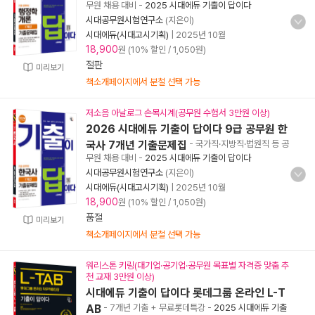
무원 채용 대비
-
2025 시대에듀 기출이 답이다
시대공무원시험연구소
(지은이)
시대에듀(시대고시기획)
|
2025년 10월
18,900
원 (10% 할인 / 1,050원)
절판
미리보기
책소개페이지에서 분철 선택 가능
저소음 아날로그 손목시계(공무원 수험서 3만원 이상)
2026 시대에듀 기출이 답이다 9급 공무원 한
국사 7개년 기출문제집
- 국가직·지방직·법원직 등 공
무원 채용 대비
-
2025 시대에듀 기출이 답이다
시대공무원시험연구소
(지은이)
시대에듀(시대고시기획)
|
2025년 10월
18,900
원 (10% 할인 / 1,050원)
품절
미리보기
책소개페이지에서 분철 선택 가능
워리스톤 키링(대기업·공기업·공무원 목표별 자격증 맞춤 추
천 교재 3만원 이상)
시대에듀 기출이 답이다 롯데그룹 온라인 L-T
AB
- 7개년 기출 + 무료롯데특강
-
2025 시대에듀 기출