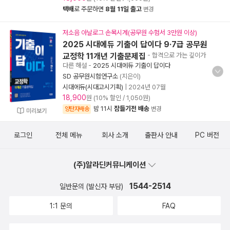
택배
로 주문하면
8월 11일 출고
변경
저소음 아날로그 손목시계(공무원 수험서 3만원 이상)
2025 시대에듀 기출이 답이다 9·7급 공무원
교정학 11개년 기출문제집
- 합격으로 가는 깊이가
다른 해설
-
2025 시대에듀 기출이 답이다
SD 공무원시험연구소
(지은이)
시대에듀(시대고시기획)
|
2024년 07월
18,900
원 (10% 할인 / 1,050원)
밤 11시
잠들기전 배송
양탄자배송
변경
미리보기
로그인
전체 메뉴
회사 소개
출판사 안내
PC 버전
(주)알라딘커뮤니케이션
1544-2514
일반문의 (발신자 부담)
1:1 문의
FAQ