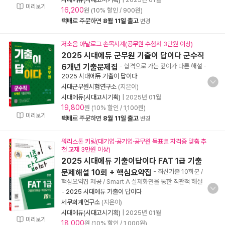
미리보기
16,200
원 (10% 할인 / 900원)
택배
로 주문하면
8월 11일 출고
변경
저소음 아날로그 손목시계(공무원 수험서 3만원 이상)
2025 시대에듀 군무원 기출이 답이다 군수직
6개년 기출문제집
- 합격으로 가는 깊이가 다른 해설
-
2025 시대에듀 기출이 답이다
시대군무원시험연구소
(지은이)
시대에듀(시대고시기획)
|
2025년 01월
19,800
원 (10% 할인 / 1,100원)
미리보기
택배
로 주문하면
8월 11일 출고
변경
워리스톤 키링(대기업·공기업·공무원 목표별 자격증 맞춤 추
천 교재 3만원 이상)
2025 시대에듀 기출이답이다 FAT 1급 기출
문제해설 10회 + 핵심요약집
- 최신기출 10회분 /
핵심요약집 제공 / Smart A 실제화면을 통한 직관적 해설
-
2025 시대에듀 기출이 답이다
세무회계연구소
(지은이)
시대에듀(시대고시기획)
|
2025년 01월
미리보기
18,000
원 (10% 할인 / 1,000원)