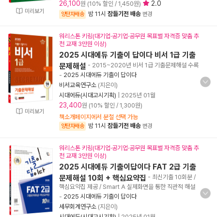
26,100
2.0
원 (10% 할인 / 1,450원)
미리보기
밤 11시
잠들기전 배송
양탄자배송
변경
워리스톤 키링(대기업·공기업·공무원 목표별 자격증 맞춤 추
천 교재 3만원 이상)
2025 시대에듀 기출이 답이다 비서 1급 기출
문제해설
- 2015~2020년 비서 1급 기출문제해설 수록
-
2025 시대에듀 기출이 답이다
비서교육연구소
(지은이)
시대에듀(시대고시기획)
|
2025년 01월
23,400
원 (10% 할인 / 1,300원)
미리보기
책소개페이지에서 분철 선택 가능
밤 11시
잠들기전 배송
양탄자배송
변경
워리스톤 키링(대기업·공기업·공무원 목표별 자격증 맞춤 추
천 교재 3만원 이상)
2025 시대에듀 기출이답이다 FAT 2급 기출
문제해설 10회 + 핵심요약집
- 최신기출 10회분 /
핵심요약집 제공 / Smart A 실제화면을 통한 직관적 해설
-
2025 시대에듀 기출이 답이다
세무회계연구소
(지은이)
시대에듀(시대고시기획)
|
2025년 01월