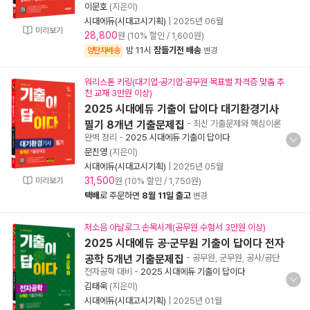
이문호
(지은이)
시대에듀(시대고시기획)
|
2025년 06월
미리보기
28,800
원 (10% 할인 / 1,600원)
밤 11시
잠들기전 배송
양탄자배송
변경
워리스톤 키링(대기업·공기업·공무원 목표별 자격증 맞춤 추
천 교재 3만원 이상)
2025 시대에듀 기출이 답이다 대기환경기사
필기 8개년 기출문제집
- 최신 기출문제와 핵심이론
완벽 정리
-
2025 시대에듀 기출이 답이다
문진영
(지은이)
시대에듀(시대고시기획)
|
2025년 05월
31,500
미리보기
원 (10% 할인 / 1,750원)
택배
로 주문하면
8월 11일 출고
변경
저소음 아날로그 손목시계(공무원 수험서 3만원 이상)
2025 시대에듀 공·군무원 기출이 답이다 전자
공학 5개년 기출문제집
- 공무원, 군무원, 공사/공단
전자공학 대비
-
2025 시대에듀 기출이 답이다
김태욱
(지은이)
시대에듀(시대고시기획)
|
2025년 01월