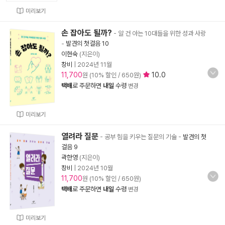
미리보기
손 잡아도 될까?
- 알 건 아는 10대들을 위한 성과 사랑
-
발견의 첫걸음 10
이현숙
(지은이)
창비
|
2024년 11월
11,700
10.0
원 (10% 할인 / 650원)
택배
로 주문하면
내일
수령
변경
미리보기
열려라 질문
- 공부 힘을 키우는 질문의 기술
-
발견의 첫
걸음 9
곽한영
(지은이)
창비
|
2024년 10월
11,700
원 (10% 할인 / 650원)
택배
로 주문하면
내일
수령
변경
미리보기