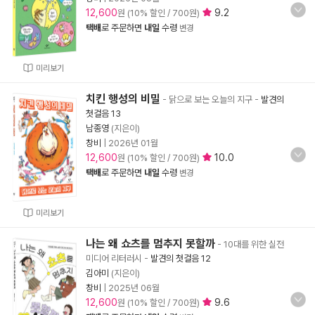
12,600
9.2
원 (10% 할인 / 700원)
택배
로 주문하면
내일
수령
변경
미리보기
치킨 행성의 비밀
- 닭으로 보는 오늘의 지구
-
발견의
첫걸음 13
남종영
(지은이)
창비
|
2026년 01월
12,600
10.0
원 (10% 할인 / 700원)
택배
로 주문하면
내일
수령
변경
미리보기
나는 왜 쇼츠를 멈추지 못할까
- 10대를 위한 실전
미디어 리터러시
-
발견의 첫걸음 12
김아미
(지은이)
창비
|
2025년 06월
12,600
9.6
원 (10% 할인 / 700원)