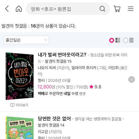
발견의 첫걸음 :
16
권의 상품이 있습니다.
표지 보기
표지 안보기
내가 벌써 번아웃이라고?
- 청소년을 위한 회복 가이
드
-
발견의 첫걸음 15
나오미 피셔
(지은이),
일라이자 프리커
(그림),
이민희
(옮긴
이)
창비
|
2026년 05월
12,600
9.8
원 (10% 할인 / 700원)
택배
로 주문하면
내일
수령
변경
미리보기
당연한 것은 없어
- 생각을 여는 생명과학의 질문들
-
발견의 첫걸음 14
이고은
(지은이)
창비
|
2026년 05월