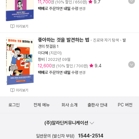
11,700
9.7
원 (10% 할인 / 650원)
택배
로 주문하면
내일
수령
변경
미리보기
좋아하는 것을 발견하는 법
- 진로와 자기 탐색
-
발
견의 첫걸음 1
이다혜
(지은이)
창비
|
2022년 09월
12,600
9.4
원 (10% 할인 / 700원)
택배
로 주문하면
내일
수령
변경
미리보기
로그인
전체 메뉴
회사 소개
출판사 안내
PC 버전
(주)알라딘커뮤니케이션
1544-2514
일반문의 (발신자 부담)