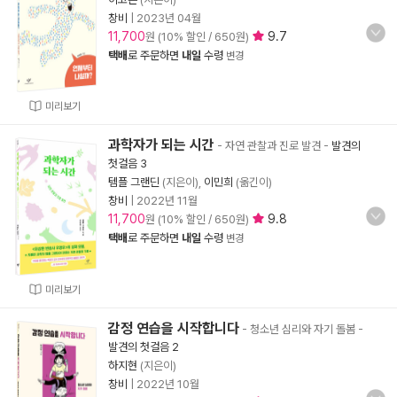
창비
|
2023년 04월
11,700
9.7
원 (10% 할인 / 650원)
택배
로 주문하면
내일
수령
변경
미리보기
과학자가 되는 시간
- 자연 관찰과 진로 발견
-
발견의
첫걸음 3
템플 그랜딘
(지은이),
이민희
(옮긴이)
창비
|
2022년 11월
11,700
9.8
원 (10% 할인 / 650원)
택배
로 주문하면
내일
수령
변경
미리보기
감정 연습을 시작합니다
- 청소년 심리와 자기 돌봄
-
발견의 첫걸음 2
하지현
(지은이)
창비
|
2022년 10월