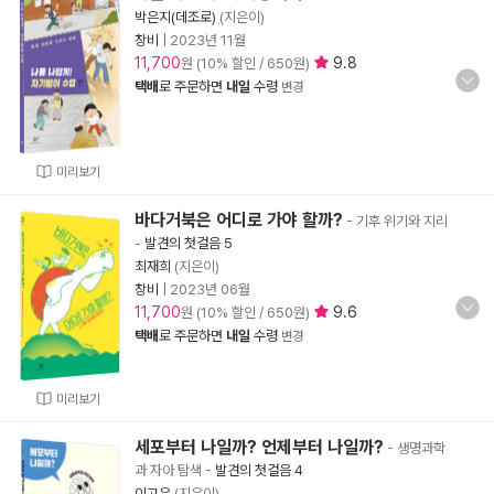
박은지(데조로)
(지은이)
창비
|
2023년 11월
11,700
9.8
원 (10% 할인 / 650원)
택배
로 주문하면
내일
수령
변경
미리보기
바다거북은 어디로 가야 할까?
- 기후 위기와 지리
-
발견의 첫걸음 5
최재희
(지은이)
창비
|
2023년 06월
11,700
9.6
원 (10% 할인 / 650원)
택배
로 주문하면
내일
수령
변경
미리보기
세포부터 나일까? 언제부터 나일까?
- 생명과학
과 자아 탐색
-
발견의 첫걸음 4
이고은
(지은이)