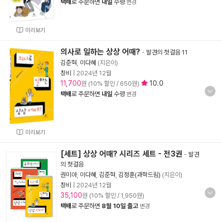
택배
로 주문하면
내일
수령
변경
미리보기
의사로 일하는 상상 어때?
-
발견의 첫걸음 11
김준혁
,
이다혜
(지은이)
창비
|
2024년 12월
11,700
10.0
원 (10% 할인 / 650원)
택배
로 주문하면
내일
수령
변경
미리보기
[세트] 상상 어때? 시리즈 세트 - 전3권
-
발견
의 첫걸음
권미아
,
이다혜
,
김준혁
,
김정훈(과학드림)
(지은이)
창비
|
2024년 12월
35,100
원 (10% 할인 / 1,950원)
택배
로 주문하면
8월 10일 출고
변경