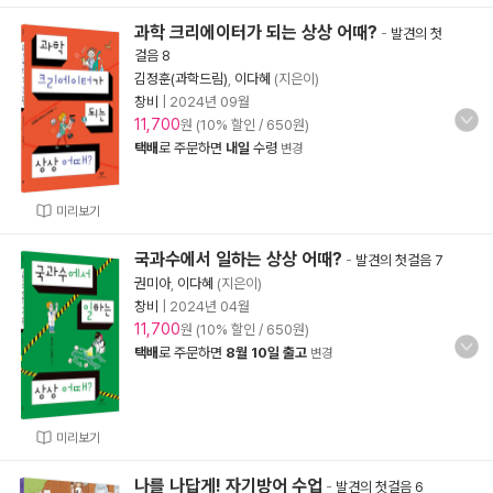
과학 크리에이터가 되는 상상 어때?
-
발견의 첫
걸음 8
김정훈(과학드림)
,
이다혜
(지은이)
창비
|
2024년 09월
11,700
원 (10% 할인 / 650원)
택배
로 주문하면
내일
수령
변경
미리보기
국과수에서 일하는 상상 어때?
-
발견의 첫걸음 7
권미아
,
이다혜
(지은이)
창비
|
2024년 04월
11,700
원 (10% 할인 / 650원)
택배
로 주문하면
8월 10일 출고
변경
미리보기
나를 나답게! 자기방어 수업
-
발견의 첫걸음 6