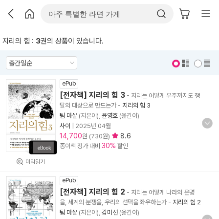
지리의 힘 :
3
권의 상품이 있습니다.
표지 보기
표지 안보기
ePub
[전자책] 지리의 힘 3
- 지리는 어떻게 우주까지도 쟁
탈의 대상으로 만드는가
-
지리의 힘 3
팀 마샬
(지은이),
윤영호
(옮긴이)
사이
|
2025년 04월
14,700
8.6
원 (730원)
30%
종이책 정가 대비
할인
미리읽기
ePub
[전자책] 지리의 힘 2
- 지리는 어떻게 나라의 운명
을, 세계의 분쟁을, 우리의 선택을 좌우하는가
-
지리의 힘 2
팀 마샬
(지은이),
김미선
(옮긴이)