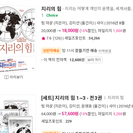
지리의 힘
- 지리는 어떻게 개인의 운명을, 세계사를
1
Choice
팀 마샬
(지은이),
김미선
(옮긴이) |
사이
| 2016년 8월
18,000원
20,000
원 →
(
할인), 마일리지
원
10%
1,000
7.6
(
126
) | 세일즈포인트 :
34,266
밤 11시
잠들기전 배송
양탄자배송
지역변경
이 책의 전자책 :
12,600
원
보러 가기
미리보기
[세트] 지리의 힘 1~3 - 전3권
지리의 힘
ㅣ
팀 마샬
(지은이),
김미선
,
윤영호
(옮긴이) |
사이
| 2016년 
57,600원
64,000
원 →
(
할인), 마일리지
원
10%
3,200
세일즈포인트 :
229