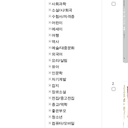
사회과학
소설/시/희곡
수험서/자격증
어린이
에세이
여행
역사
예술/대중문화
외국어
요리/살림
유아
인문학
자기계발
2.
잡지
장르소설
전집/중고전집
종교/역학
좋은부모
청소년
컴퓨터/모바일