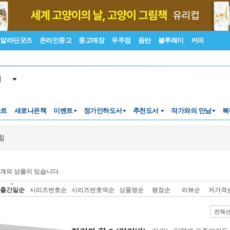
알라딘굿즈
온라인중고
중고매장
우주점
음반
블루레이
커피
서
스트
새로나온책
이벤트
정가인하도서
추천도서
작가와의 만남
북
힘
개의 상품이 있습니다.
출간일순
시리즈번호순
시리즈번호역순
상품명순
평점순
리뷰순
저가격
전체