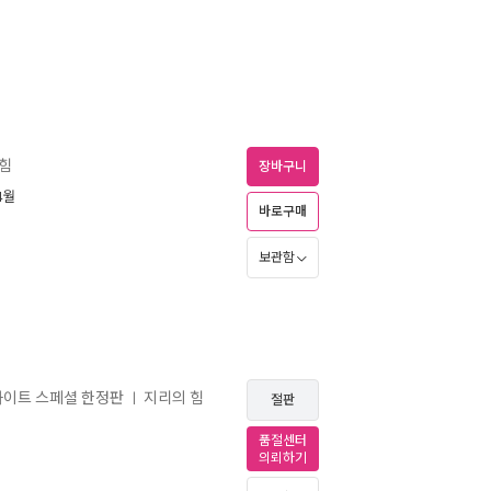
 힘
장바구니
4월
바로구매
보관함
 화이트 스페셜 한정판
지리의 힘
ㅣ
절판
품절센터
의뢰하기