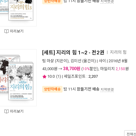
밤 11시
잠들기전 배송
양탄자배송
지역변경
미리보기
[세트] 지리의 힘 1~2 - 전2권
지리의 힘
ㅣ
팀 마샬
(지은이),
김미선
(옮긴이) |
사이
| 2016년 8월
38,700원
43,000
원 →
(
할인), 마일리지
원
10%
2,150
10.0
(
1
) | 세일즈포인트 :
2,207
밤 11시
잠들기전 배송
양탄자배송
지역변경
미리보기
전체