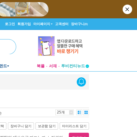
로그인
회원가입
마이페이지
고객센터
장바구니
(0)
펀드
북플
서재
투비컨티뉴드
창작플랫폼
투비컨티뉴드
25개
순
선택
장바구니 담기
보관함 담기
마이리스트 담기