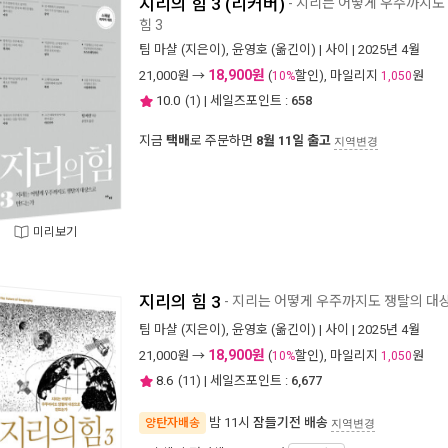
지리의 힘 3 (리커버)
- 지리는 어떻게 우주까지도
힘 3
팀 마샬
(지은이),
윤영호
(옮긴이) |
사이
| 2025년 4월
18,900원
21,000
원 →
(
할인), 마일리지
원
10%
1,050
10.0
(
1
) | 세일즈포인트 :
658
지금
택배
로 주문하면
8월 11일 출고
지역변경
미리보기
지리의 힘 3
- 지리는 어떻게 우주까지도 쟁탈의 대
팀 마샬
(지은이),
윤영호
(옮긴이) |
사이
| 2025년 4월
18,900원
21,000
원 →
(
할인), 마일리지
원
10%
1,050
8.6
(
11
) | 세일즈포인트 :
6,677
밤 11시
잠들기전 배송
양탄자배송
지역변경