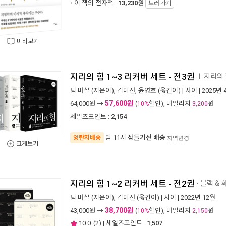
이 책의 전자책 :
13,230
원
보러 가기
미리보기
지리의 힘 1~3 리커버 세트 - 전3권
지리의
ㅣ
팀 마샬
(지은이),
김미선
,
윤영호
(옮긴이) |
사이
| 2025년 
57,600원
64,000
원 →
(
할인), 마일리지
원
10%
3,200
세일즈포인트 :
2,154
밤 11시
잠들기전 배송
양탄자배송
지역변경
크게보기
지리의 힘 1~2 리커버 세트 - 전2권
- 블랙 &
팀 마샬
(지은이),
김미선
(옮긴이) |
사이
| 2022년 12월
38,700원
43,000
원 →
(
할인), 마일리지
원
10%
2,150
10.0
(
2
) | 세일즈포인트 :
1,507