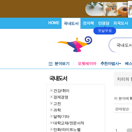
HOME
전자책
만권당
외국도서
국내도서
첫달무료
국내도
분야보기
오뒷세이아
추천마법사
베
국내도서
지리의 
건강/취미
경제경영
이 분야에
8
고전
판매량순
과학
달력/기타
대학교재/전문서적
만화/라이트노벨
1.