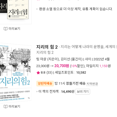
판권 소멸 등으로 더 이상 제작, 유통 계획이 없습니다.
미리보기
지리의 힘 2
- 지리는 어떻게 나라의 운명을, 세계의
지리의 힘 2
팀 마샬
(지은이),
김미선
(옮긴이) |
사이
| 2022년 4월
20,700원
23,000
원 →
(
할인), 마일리지
원
10%
1,150
8.8
(
33
) | 세일즈포인트 :
10,582
밤 11시
잠들기전 배송
양탄자배송
지역변경
이 책의 전자책 :
14,490
원
보러 가기
미리보기