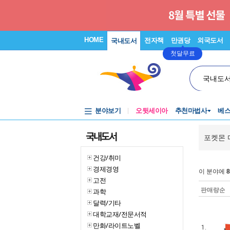
HOME
전자책
만권당
외국도서
국내도서
첫달무료
국내도
분야보기
오뒷세이아
추천마법사
베
국내도서
포켓몬 
건강/취미
경제경영
이 분야에
8
고전
판매량순
과학
달력/기타
대학교재/전문서적
만화/라이트노벨
1.