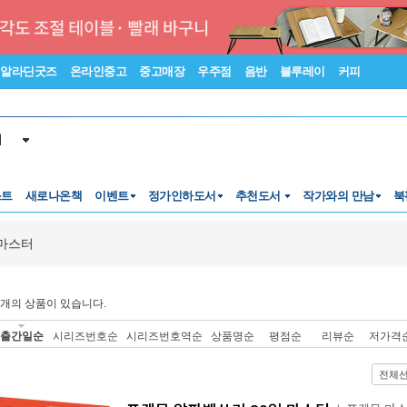
알라딘굿즈
온라인중고
중고매장
우주점
음반
블루레이
커피
서
스트
새로나온책
이벤트
정가인하도서
추천도서
작가와의 만남
북
마스터
개의 상품이 있습니다.
출간일순
시리즈번호순
시리즈번호역순
상품명순
평점순
리뷰순
저가격
전체