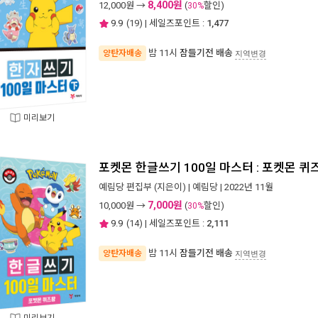
8,400원
12,000
원 →
(
할인)
30%
9.9
(
19
) | 세일즈포인트 :
1,477
밤 11시
잠들기전 배송
양탄자배송
지역변경
미리보기
포켓몬 한글쓰기 100일 마스터 : 포켓몬 퀴
예림당 편집부
(지은이) |
예림당
| 2022년 11월
7,000원
10,000
원 →
(
할인)
30%
9.9
(
14
) | 세일즈포인트 :
2,111
밤 11시
잠들기전 배송
양탄자배송
지역변경