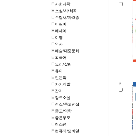
사회과학
소설/시/희곡
수험서/자격증
어린이
에세이
여행
역사
예술/대중문화
외국어
요리/살림
유아
인문학
자기계발
2.
잡지
장르소설
전집/중고전집
종교/역학
좋은부모
청소년
컴퓨터/모바일