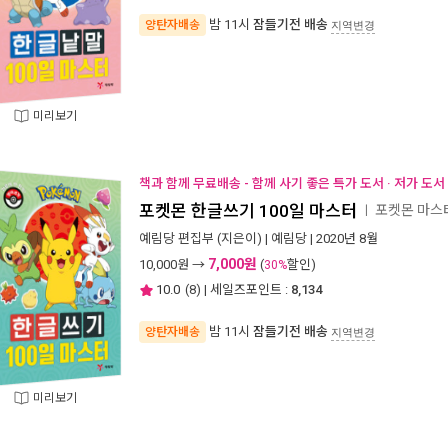
밤 11시
잠들기전 배송
양탄자배송
지역변경
미리보기
책과 함께 무료배송 - 함께 사기 좋은 특가 도서 · 저가 도
포켓몬 한글쓰기 100일 마스터
포켓몬 마스
ㅣ
예림당 편집부
(지은이) |
예림당
| 2020년 8월
7,000원
10,000
원 →
(
할인)
30%
10.0
(
8
) | 세일즈포인트 :
8,134
밤 11시
잠들기전 배송
양탄자배송
지역변경
미리보기