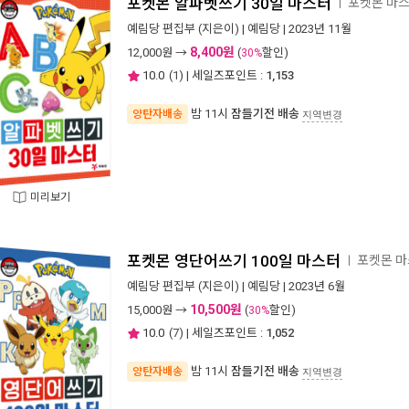
포켓몬 알파벳쓰기 30일 마스터
포켓몬 마
ㅣ
예림당 편집부
(지은이) |
예림당
| 2023년 11월
8,400원
12,000
원 →
(
할인)
30%
10.0
(
1
) | 세일즈포인트 :
1,153
밤 11시
잠들기전 배송
양탄자배송
지역변경
미리보기
포켓몬 영단어쓰기 100일 마스터
포켓몬 
ㅣ
예림당 편집부
(지은이) |
예림당
| 2023년 6월
10,500원
15,000
원 →
(
할인)
30%
10.0
(
7
) | 세일즈포인트 :
1,052
밤 11시
잠들기전 배송
양탄자배송
지역변경