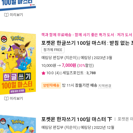
미리보기
책과 함께 무료배송 - 함께 사기 좋은 특가 도서 · 저가 도
포켓몬 한글쓰기 100일 마스터 : 받침 없는
정가제
FREE
예림당 편집부
(지은이) |
예림당
| 2023년 3월
7,000원
10,000
원 →
(
할인)
30%
10.0
(
4
) | 세일즈포인트 :
3,788
밤 11시
잠들기전 배송
양탄자배송
지역변경
미리보기
포켓몬 한자쓰기 100일 마스터 下
포켓몬 
ㅣ
예림당 편집부
(지은이) |
예림당
| 2022년 12월