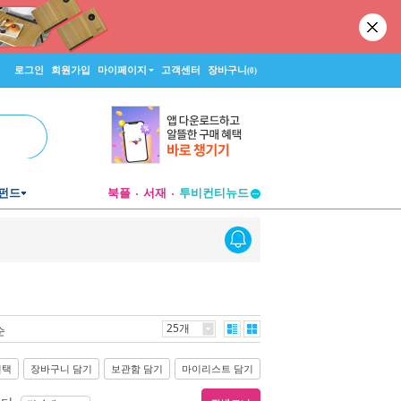
로그인
회원가입
마이페이지
고객센터
장바구니
(0)
펀드
북플
서재
투비컨티뉴드
창작플랫폼
투비컨티뉴드
25개
순
선택
장바구니 담기
보관함 담기
마이리스트 담기