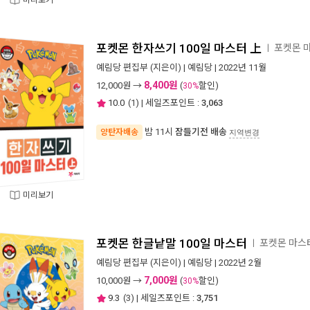
미리보기
포켓몬 한자쓰기 100일 마스터 上
포켓몬 
ㅣ
예림당 편집부
(지은이) |
예림당
| 2022년 11월
8,400원
12,000
원 →
(
할인)
30%
10.0
(
1
) | 세일즈포인트 :
3,063
밤 11시
잠들기전 배송
양탄자배송
지역변경
미리보기
포켓몬 한글낱말 100일 마스터
포켓몬 마스
ㅣ
예림당 편집부
(지은이) |
예림당
| 2022년 2월
7,000원
10,000
원 →
(
할인)
30%
9.3
(
3
) | 세일즈포인트 :
3,751