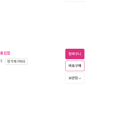
서 총집합
장바구니
터
정가제
FREE
바로구매
보관함