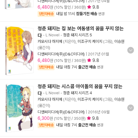
디앤씨미디어(주)(D&C미디어)
|
2017년 04월
6,480
9.8
원 (10% 할인 / 360원)
내일 밤 11시
잠들기전 배송
양탄자배송
변경
청춘 돼지는 집 보는 여동생의 꿈을 꾸지 않는
다
- L Novel
-
청춘 돼지 시리즈 5
카모시다 하지메
(지은이),
미조구치 케이지
(그림),
이승원
(옮긴이)
디앤씨미디어(주)(D&C미디어)
|
2017년 01월
6,480
9.8
원 (10% 할인 / 360원)
내일 아침 7시
출근전 배송
양탄자배송
변경
청춘 돼지는 시스콤 아이돌의 꿈을 꾸지 않는
다
- L Novel
-
청춘 돼지 시리즈 4
카모시다 하지메
(지은이),
미조구치 케이지
(그림),
이승원
(옮긴이)
디앤씨미디어(주)(D&C미디어)
|
2016년 09월
6,300
9.8
원 (10% 할인 / 350원)
내일 아침 7시
출근전 배송
양탄자배송
변경