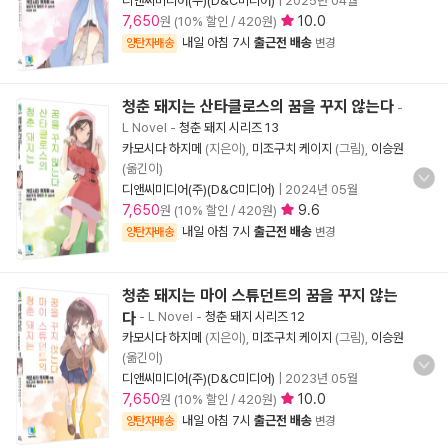
디앤씨미디어(주)(D&C미디어)
|
2025년 04월
7,650
10.0
원 (10% 할인 / 420원)
내일 아침 7시
출근전 배송
양탄자배송
변경
청춘 돼지는 산타클로스의 꿈을 꾸지 않는다
-
L Novel
-
청춘 돼지 시리즈 13
카모시다 하지메
(지은이),
미조구치 케이지
(그림),
이승원
(옮긴이)
디앤씨미디어(주)(D&C미디어)
|
2024년 05월
7,650
9.6
원 (10% 할인 / 420원)
내일 아침 7시
출근전 배송
양탄자배송
변경
청춘 돼지는 마이 스튜던트의 꿈을 꾸지 않는
다
- L Novel
-
청춘 돼지 시리즈 12
카모시다 하지메
(지은이),
미조구치 케이지
(그림),
이승원
(옮긴이)
디앤씨미디어(주)(D&C미디어)
|
2023년 05월
7,650
10.0
원 (10% 할인 / 420원)
내일 아침 7시
출근전 배송
양탄자배송
변경