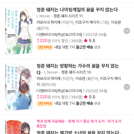
청춘 돼지는 나이팅게일의 꿈을 꾸지 않는다
-
L Novel
-
청춘 돼지 시리즈 11
카모시다 하지메
(지은이),
미조구치 케이지
(그림),
이승원
(옮긴이)
디앤씨미디어(주)(D&C미디어)
|
2021년 06월
7,020
9.8
원 (10% 할인 / 390원)
내일 아침 7시
출근전 배송
양탄자배송
변경
청춘 돼지는 방황하는 가수의 꿈을 꾸지 않는
다
- L Novel
-
청춘 돼지 시리즈 10
카모시다 하지메
(지은이),
이승원
(옮긴이),
미조구치 케이
지
(일러스트)
디앤씨미디어(주)(D&C미디어)
|
2020년 06월
7,020
9.8
원 (10% 할인 / 390원)
내일 아침 7시
출근전 배송
양탄자배송
변경
책과 함께 무료배송 - 함께 사기 좋은 특가 도서 · 저가 도서
총집합
청춘 돼지는 책가방 소녀의 꿈을 꾸지 않는다
-