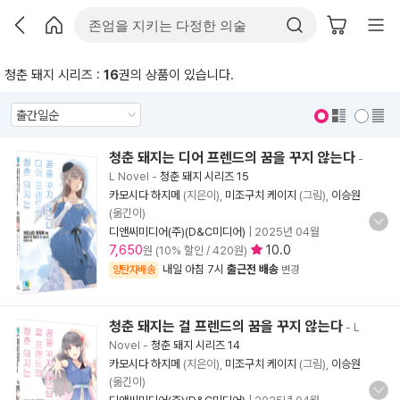
청춘 돼지 시리즈 :
16
권의 상품이 있습니다.
표지 보기
표지 안보기
청춘 돼지는 디어 프렌드의 꿈을 꾸지 않는다
-
L Novel
-
청춘 돼지 시리즈 15
카모시다 하지메
(지은이),
미조구치 케이지
(그림),
이승원
(옮긴이)
디앤씨미디어(주)(D&C미디어)
|
2025년 04월
7,650
10.0
원 (10% 할인 / 420원)
내일 아침 7시
출근전 배송
양탄자배송
변경
청춘 돼지는 걸 프렌드의 꿈을 꾸지 않는다
- L
Novel
-
청춘 돼지 시리즈 14
카모시다 하지메
(지은이),
미조구치 케이지
(그림),
이승원
(옮긴이)