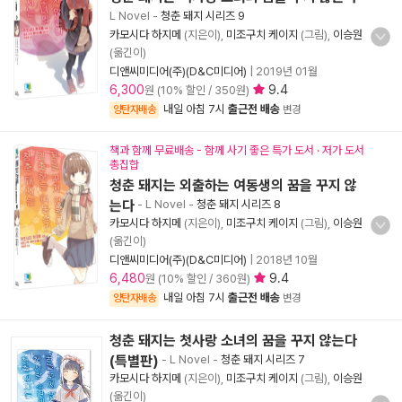
L Novel
-
청춘 돼지 시리즈 9
카모시다 하지메
(지은이),
미조구치 케이지
(그림),
이승원
(옮긴이)
디앤씨미디어(주)(D&C미디어)
|
2019년 01월
6,300
9.4
원 (10% 할인 / 350원)
내일 아침 7시
출근전 배송
양탄자배송
변경
책과 함께 무료배송 - 함께 사기 좋은 특가 도서 · 저가 도서
총집합
청춘 돼지는 외출하는 여동생의 꿈을 꾸지 않
는다
- L Novel
-
청춘 돼지 시리즈 8
카모시다 하지메
(지은이),
미조구치 케이지
(그림),
이승원
(옮긴이)
디앤씨미디어(주)(D&C미디어)
|
2018년 10월
6,480
9.4
원 (10% 할인 / 360원)
내일 아침 7시
출근전 배송
양탄자배송
변경
청춘 돼지는 첫사랑 소녀의 꿈을 꾸지 않는다
(특별판)
- L Novel
-
청춘 돼지 시리즈 7
카모시다 하지메
(지은이),
미조구치 케이지
(그림),
이승원
(옮긴이)