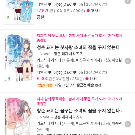
디앤씨미디어(주)(D&C미디어)
|
2017년 07월
17,820
10.0
원 (10% 할인 / 990원)
품절
책과 함께 무료배송 - 함께 사기 좋은 특가 도서 · 저가 도서
총집합
청춘 돼지는 첫사랑 소녀의 꿈을 꾸지 않는다
-
L Novel
-
청춘 돼지 시리즈 7
카모시다 하지메
(지은이),
미조구치 케이지
(그림),
이승원
(옮긴이)
디앤씨미디어(주)(D&C미디어)
|
2017년 07월
6,300
9.6
원 (10% 할인 / 350원)
내일 아침 7시
출근전 배송
양탄자배송
변경
책과 함께 무료배송 - 함께 사기 좋은 특가 도서 · 저가 도서
총집합
청춘 돼지는 꿈꾸는 소녀의 꿈을 꾸지 않는다
-
L Novel
-
청춘 돼지 시리즈 6
카모시다 하지메
(지은이),
미조구치 케이지
(그림),
이승원
(옮긴이)