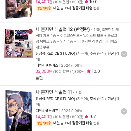
14,400
10.0
원 (10% 할인 / 800원)
내일 밤 11시
잠들기전 배송
양탄자배송
변경
나 혼자만 레벨업 12 (한정판)
- 만화, 초판한정 캐
릭터 카드 4종 + 아크릴스탠드+ 일러스트 보드 + 홀로그
램 북마크 2종 + 엽서 4종 + 나 혼자만 레벨업 : 어라이즈
게임 쿠폰
장성락(REDICE STUDIO)
(지은이),
추공
(원작),
현군
(각
색)
디앤씨웹툰비즈
|
2024년 08월
33,300
10.0
원 (10% 할인 / 1,850원)
품절
나 혼자만 레벨업 11
- 만화
장성락(REDICE STUDIO)
(지은이),
추공
(원작),
현군
(각
색)
디앤씨웹툰비즈
|
2024년 06월
14,400
9.7
원 (10% 할인 / 800원)
내일 밤 11시
잠들기전 배송
양탄자배송
변경