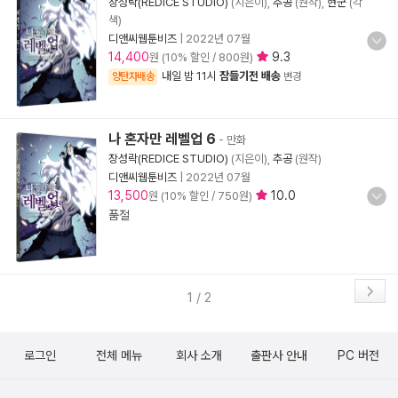
장성락(REDICE STUDIO)
(지은이),
추공
(원작),
현군
(각
색)
디앤씨웹툰비즈
|
2022년 07월
14,400
9.3
원 (10% 할인 / 800원)
내일 밤 11시
잠들기전 배송
양탄자배송
변경
나 혼자만 레벨업 6
- 만화
장성락(REDICE STUDIO)
(지은이),
추공
(원작)
디앤씨웹툰비즈
|
2022년 07월
13,500
10.0
원 (10% 할인 / 750원)
품절
1 / 2
로그인
전체 메뉴
회사 소개
출판사 안내
PC 버전