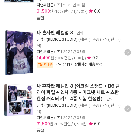
디앤씨웹툰비즈
|
2023년 08월
31,500
6.0
원 (10% 할인 / 1,750원)
품절
나 혼자만 레벨업 8
- 만화
장성락(REDICE STUDIO)
(지은이),
추공
(원작),
현군
(각
색)
디앤씨웹툰비즈
|
2023년 05월
14,400
9.3
원 (10% 할인 / 800원)
내일 밤 11시
잠들기전 배송
양탄자배송
변경
나 혼자만 레벨업 8 (아크릴 스탠드 + B6 클
리어 파일 + 엽서 4종 + 마그넷 세트 + 초판
한정 캐릭터 카드 4종 포함 한정판)
- 만화
장성락(REDICE STUDIO)
(지은이),
추공
(원작),
현군
(각
색)
디앤씨웹툰비즈
|
2023년 05월
31,500
6.0
원 (10% 할인 / 1,750원)
품절