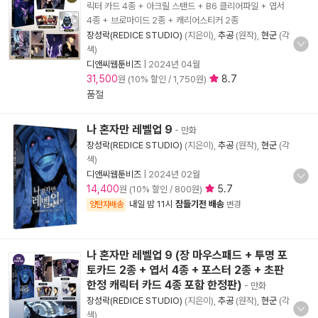
릭터 카드 4종 + 아크릴 스탠드 + B6 클리어파일 + 엽서
4종 + 브로마이드 2종 + 캐리어스티커 2종
장성락(REDICE STUDIO)
(지은이),
추공
(원작),
현군
(각
색)
디앤씨웹툰비즈
|
2024년 04월
31,500
8.7
원 (10% 할인 / 1,750원)
품절
나 혼자만 레벨업 9
- 만화
장성락(REDICE STUDIO)
(지은이),
추공
(원작),
현군
(각
색)
디앤씨웹툰비즈
|
2024년 02월
14,400
5.7
원 (10% 할인 / 800원)
내일 밤 11시
잠들기전 배송
양탄자배송
변경
나 혼자만 레벨업 9 (장 마우스패드 + 투명 포
토카드 2종 + 엽서 4종 + 포스터 2종 + 초판
한정 캐릭터 카드 4종 포함 한정판)
- 만화
장성락(REDICE STUDIO)
(지은이),
추공
(원작),
현군
(각
색)