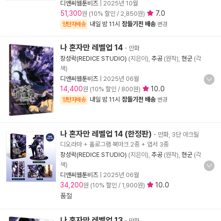
디앤씨웹툰비즈
|
2025년 10월
51,300
7.0
원 (10% 할인 / 2,850원)
내일 밤 11시
잠들기전 배송
양탄자배송
변경
나 혼자만 레벨업 14
- 만화
장성락(REDICE STUDIO)
(지은이),
추공
(원작),
현군
(각
색)
디앤씨웹툰비즈
|
2025년 06월
14,400
10.0
원 (10% 할인 / 800원)
내일 밤 11시
잠들기전 배송
양탄자배송
변경
나 혼자만 레벨업 14 (한정판)
- 만화, 3단 아크릴
디오라마 + 홀로그램 북마크 2종 + 엽서 3종
장성락(REDICE STUDIO)
(지은이),
추공
(원작),
현군
(각
색)
디앤씨웹툰비즈
|
2025년 06월
34,200
10.0
원 (10% 할인 / 1,900원)
품절
나 혼자만 레벨업 13
- 만화