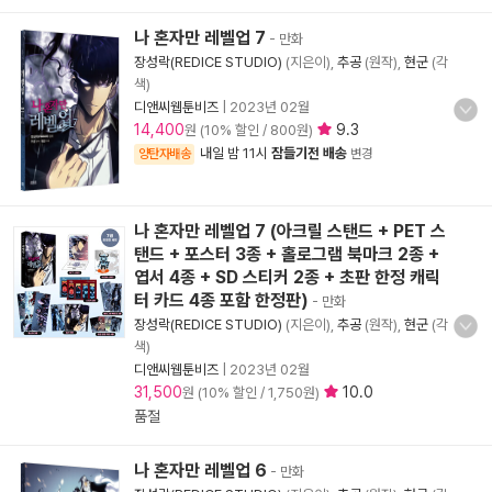
나 혼자만 레벨업 7
- 만화
장성락(REDICE STUDIO)
(지은이),
추공
(원작),
현군
(각
색)
디앤씨웹툰비즈
|
2023년 02월
14,400
9.3
원 (10% 할인 / 800원)
내일 밤 11시
잠들기전 배송
양탄자배송
변경
나 혼자만 레벨업 7 (아크릴 스탠드 + PET 스
탠드 + 포스터 3종 + 홀로그램 북마크 2종 +
엽서 4종 + SD 스티커 2종 + 초판 한정 캐릭
터 카드 4종 포함 한정판)
- 만화
장성락(REDICE STUDIO)
(지은이),
추공
(원작),
현군
(각
색)
디앤씨웹툰비즈
|
2023년 02월
31,500
10.0
원 (10% 할인 / 1,750원)
품절
나 혼자만 레벨업 6
- 만화