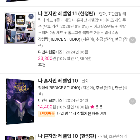
나 혼자만 레벨업 11 (한정판)
- 만화, 초판한정 캐
릭터 카드 4종 + 게임 나 혼자만 레벨업: 어라이즈 게임 쿠
폰 (유효 기간: 2026년 6월 3일) + 아크릴스탠드 + 메탈
스티커 2종 세트 + 홀로그램 북마크 2종 + 엽서 4종
장성락(REDICE STUDIO)
(지은이),
추공
(원작),
현군
(각
색)
디앤씨웹툰비즈
|
2024년 06월
33,300
원 (10% 할인 / 1,850원)
품절
나 혼자만 레벨업 10
- 만화
장성락(REDICE STUDIO)
(지은이),
추공
(원작),
현군
(각
색)
디앤씨웹툰비즈
|
2024년 04월
14,400
8.8
원 (10% 할인 / 800원)
내일 밤 11시
잠들기전 배송
양탄자배송
변경
나 혼자만 레벨업 10 (한정판)
- 만화, 초판한정 캐