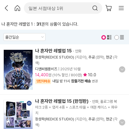
나 혼자만 레벨업 1 :
31
권의 상품이 있습니다.
표지 보기
표지 안보기
나 혼자만 레벨업 15
- 만화
장성락(REDICE STUDIO)
(지은이),
추공
(원작),
현군
(각
색)
디앤씨웹툰비즈
|
2025년 10월
14,400
10.0
원 (10% 할인 / 800원)
내일 밤 11시
잠들기전 배송
양탄자배송
변경
나 혼자만 레벨업 15 (한정판)
- 만화, 홀로그램 북
마크 2종 + 엽서 4종 + 스포츠 타올 + 여권 케이스 + 파우
치
장성락(REDICE STUDIO)
(지은이),
추공
(원작),
현군
(각
색)