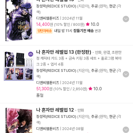
장성락(REDICE STUDIO)
(지은이),
추공
(원작),
현군
(각
색)
디앤씨웹툰비즈
|
2024년 11월
14,400
10.0
원 (10% 할인 / 800원)
내일 밤 11시
잠들기전 배송
양탄자배송
변경
나 혼자만 레벨업 13 (한정판)
- 만화, 완결, 초판한
정 캐릭터 카드 3종 + 금속 키링 3종 세트 + 홀로그램 북마
크 2종 + 엽서 4종
장성락(REDICE STUDIO)
(지은이),
추공
(원작),
현군
(각
색)
디앤씨웹툰비즈
|
2024년 11월
51,300
10.0
원 (10% 할인 / 2,850원)
품절
나 혼자만 레벨업 12
- 만화
장성락(REDICE STUDIO)
(지은이),
추공
(원작),
현군
(각
색)
디앤씨웹툰비즈
|
2024년 08월