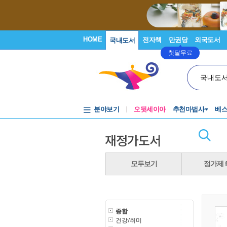
HOME
전자책
만권당
외국도서
국내도서
첫달무료
국내도
분야보기
오뒷세이아
추천마법사
베
재정가도서
모두보기
정가제 f
종합
건강/취미