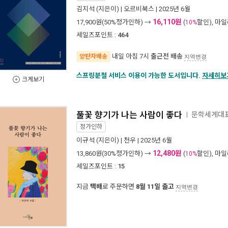
김지석
(지은이) |
오르비북스
| 2025년 6월
16,110원
17,900
원(50%정가인하) →
(
할인), 마
10%
세일즈포인트 :
464
내일 아침 7시
출근전 배송
양탄자배송
지역변경
스프링분철 서비스 이용이 가능한 도서입니다.
자세히보
크게보기
풀꽃 향기가 나는 사람이 좋다
문학세계대표
ㅣ
정가인하
이규석
(지은이) |
천우
| 2025년 6월
12,480원
13,860
원(30%정가인하) →
(
할인), 마
10%
세일즈포인트 :
15
지금
택배
로 주문하면
8월 11일 출고
지역변경