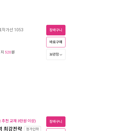
작가선 1053
장바구니
바로구매
리지
원
520
보관함
추천 교재 3만원 이상)
장바구니
격 최강전략
정가인하