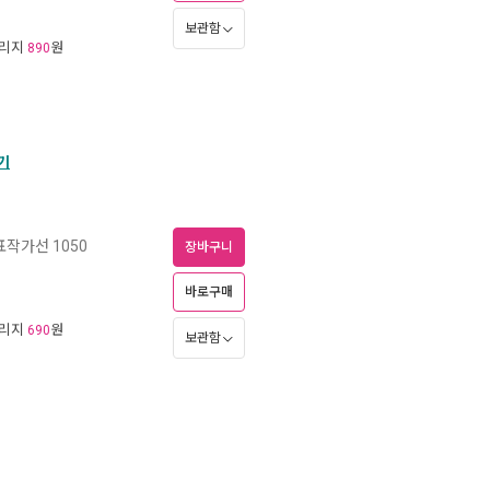
보관함
일리지
원
890
기
작가선 1050
장바구니
바로구매
일리지
원
690
보관함