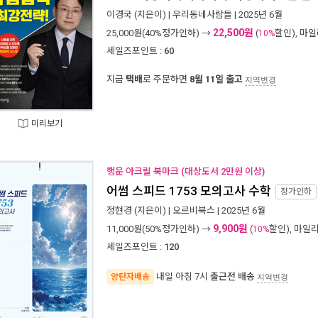
이경국
(지은이) |
우리동네사람들
| 2025년 6월
22,500원
25,000
원(40%정가인하) →
(
할인), 마
10%
세일즈포인트 :
60
지금
택배
로 주문하면
8월 11일 출고
지역변경
미리보기
행운 아크릴 북마크 (대상도서 2만원 이상)
어썸 스피드 1753 모의고사 수학
정가인하
정현경
(지은이) |
오르비북스
| 2025년 6월
9,900원
11,000
원(50%정가인하) →
(
할인), 마일
10%
세일즈포인트 :
120
내일 아침 7시
출근전 배송
양탄자배송
지역변경