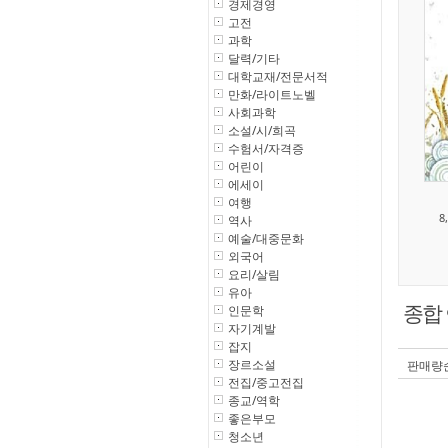
경제경영
고전
과학
달력/기타
대학교재/전문서적
만화/라이트노벨
사회과학
소설/시/희곡
수험서/자격증
어린이
에세이
여행
8
역사
예술/대중문화
외국어
요리/살림
유아
인문학
종합
자기계발
잡지
장르소설
판매량
전집/중고전집
종교/역학
좋은부모
청소년