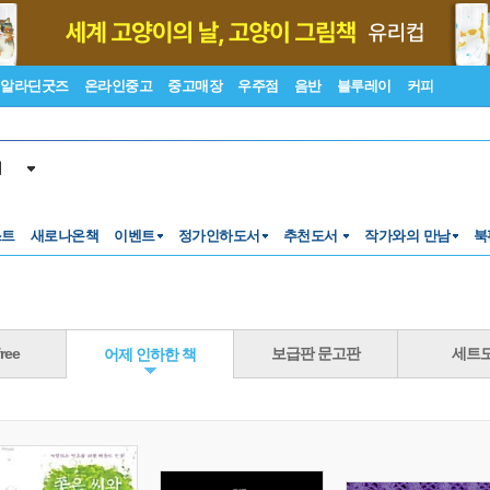
알라딘굿즈
온라인중고
중고매장
우주점
음반
블루레이
커피
서
스트
새로나온책
이벤트
정가인하도서
추천도서
작가와의 만남
북
ree
보급판 문고판
세트
어제 인하한 책