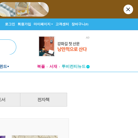
로그인
회원가입
마이페이지
고객센터
장바구니
(0)
펀드
북플
서재
투비컨티뉴드
창작플랫폼
투비컨티뉴드
도서
전자책