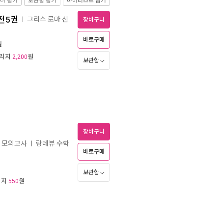
니 담기
보관함 담기
마이리스트 담기
 전5권
그리스 로마 신
ㅣ
장바구니
바로구매
월
일리지
원
2,200
보관함
장바구니
전 모의고사
랑데뷰 수학
ㅣ
바로구매
보관함
리지
원
550