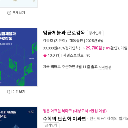
크게보기
임금체불과 근로감독
정가인하
김증호
(지은이) |
해동출판
| 2025년 6월
29,700원
33,000
원(45%정가인하) →
(
할인), 마
10%
10.0
(
1
) | 세일즈포인트 :
90
지금
택배
로 주문하면
8월 11일 출고
지역변경
미리보기
행운 아크릴 북마크 (대상도서 2만원 이상)
수학의 단권화 이과편
- 빈칸책+김지석의 필기
정가인하