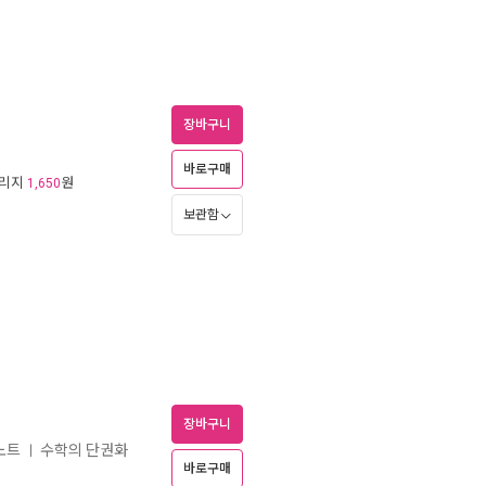
장바구니
바로구매
일리지
원
1,650
보관함
장바구니
노트
수학의 단권화
ㅣ
바로구매