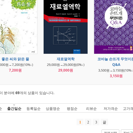
좋은 씨와 맑은 물
재료열역학
코바늘 손뜨개 무엇이
Q&A
,000원→7,200원(10%↓)
29,000원→29,000원(0%↓)
7,200원
29,000원
3,500원→3,150원(10%↓
3,150원
이 분야에
69
개의 상품이 있습니다.
순
출간일순
등록일순
상품명순
평점순
리뷰순
저가격순
고가
1
2
3
끝