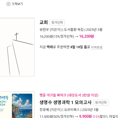
크게보기
교회
정가인하
유현우
(지은이) |
도서출판 독립
| 2025년 5월
16,200원
16,200
원(15%정가인하) →
지금
택배
로 주문하면
8월 18일 출고
지역변경
행운 아크릴 북마크 (대상도서 2만원 이상)
생명수 생명과학 1 모의고사
정가인하
장웅배
(지은이) |
오르비북스
| 2025년 5월
9,900원
11,000
원(50%정가인하) →
(
할인), 마일
10%