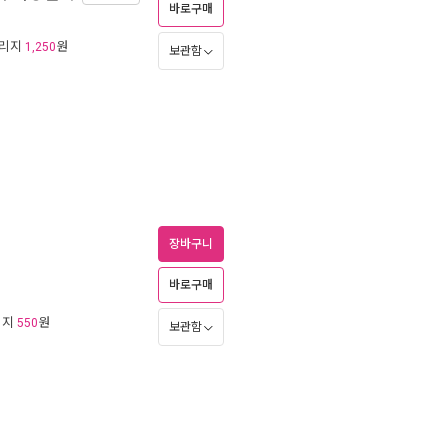
바로구매
일리지
원
1,250
보관함
장바구니
바로구매
리지
원
550
보관함