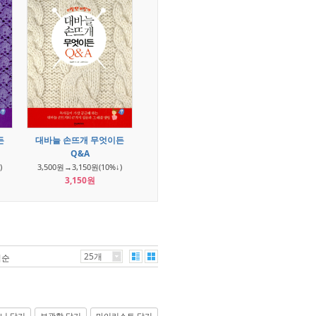
든
대바늘 손뜨개 무엇이든
Q&A
)
3,500원→3,150원(10%↓)
3,150원
25개
격순