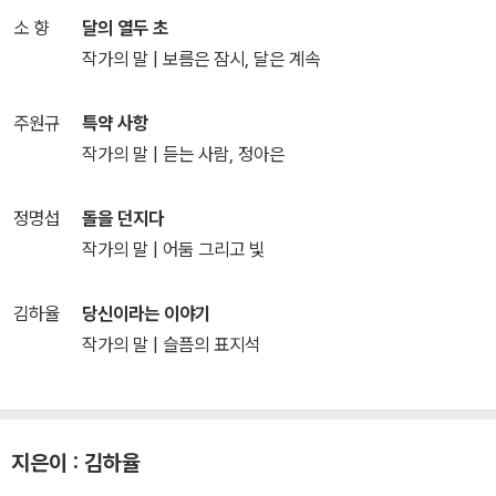
소 향
달의 열두 초
작가의 말 | 보름은 잠시, 달은 계속
주원규
특약 사항
작가의 말 | 듣는 사람, 정아은
정명섭
돌을 던지다
작가의 말 | 어둠 그리고 빛
김하율
당신이라는 이야기
작가의 말 | 슬픔의 표지석
지은이 : 김하율