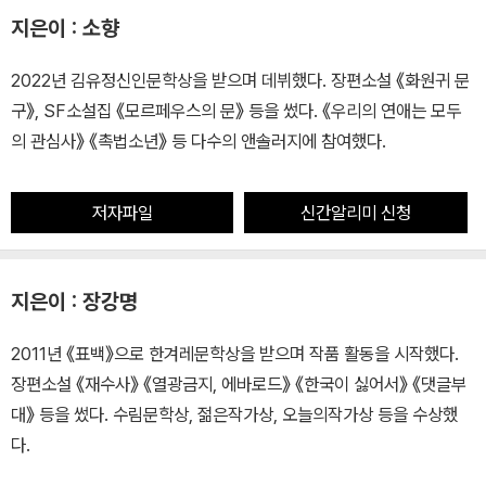
지은이 : 소향
2022년 김유정신인문학상을 받으며 데뷔했다. 장편소설 《화원귀 문
구》, SF소설집 《모르페우스의 문》 등을 썼다. 《우리의 연애는 모두
의 관심사》 《촉법소년》 등 다수의 앤솔러지에 참여했다.
저자파일
신간알리미 신청
지은이 : 장강명
2011년 《표백》으로 한겨레문학상을 받으며 작품 활동을 시작했다.
장편소설 《재수사》 《열광금지, 에바로드》 《한국이 싫어서》 《댓글부
대》 등을 썼다. 수림문학상, 젊은작가상, 오늘의작가상 등을 수상했
다.